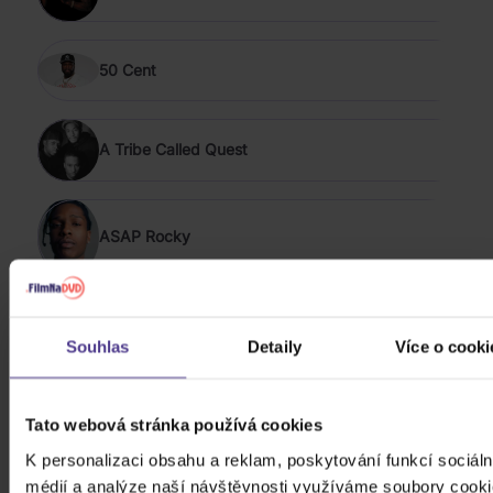
50 Cent
A Tribe Called Quest
ASAP Rocky
Action Bronson
Souhlas
Detaily
Více o cooki
Alessia Cara
Tato webová stránka používá cookies
K personalizaci obsahu a reklam, poskytování funkcí sociáln
ZOBRAZIT VŠECHNY
médií a analýze naší návštěvnosti využíváme soubory cooki