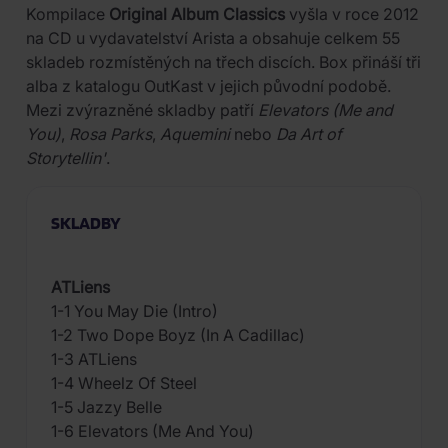
Kompilace
Original Album Classics
vyšla v roce 2012
na CD u vydavatelství Arista a obsahuje celkem 55
skladeb rozmístěných na třech discích. Box přináší tři
alba z katalogu OutKast v jejich původní podobě.
Mezi zvýrazněné skladby patří
Elevators (Me and
You)
,
Rosa Parks
,
Aquemini
nebo
Da Art of
Storytellin'
.
SKLADBY
ATLiens
1-1 You May Die (Intro)
1-2 Two Dope Boyz (In A Cadillac)
1-3 ATLiens
1-4 Wheelz Of Steel
1-5 Jazzy Belle
1-6 Elevators (Me And You)