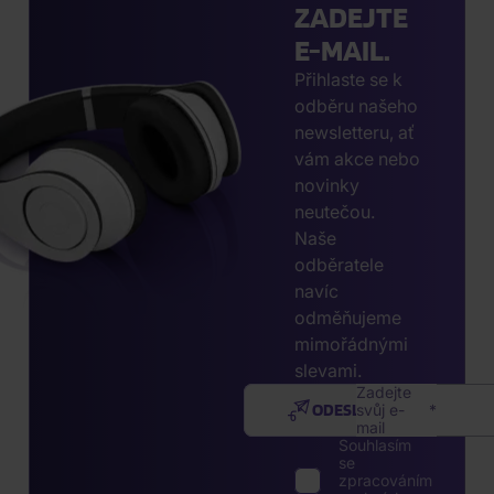
ZADEJTE
E-MAIL.
Přihlaste se k
odběru našeho
newsletteru, ať
vám akce nebo
novinky
neutečou.
Naše
odběratele
navíc
odměňujeme
mimořádnými
slevami.
Zadejte
ODESLAT
svůj e-
mail
Souhlasím
se
zpracováním