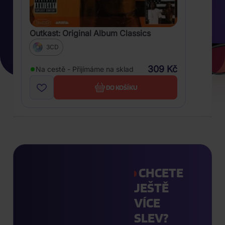
Outkast: Original Album Classics
3CD
309 Kč
Na cestě - Přijímáme na sklad
DO KOŠÍKU
CHCETE
JEŠTĚ
VÍCE
SLEV?