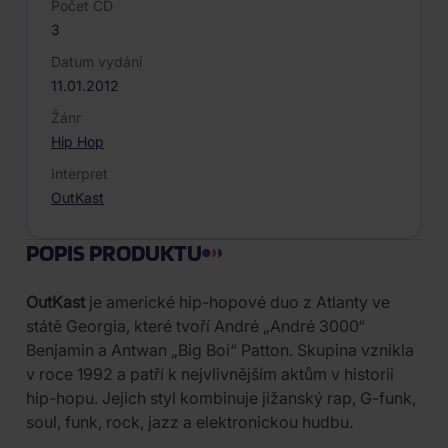
Počet CD
3
Datum vydání
11.01.2012
Žánr
Hip Hop
Interpret
OutKast
POPIS PRODUKTU
OutKast
je americké hip-hopové duo z Atlanty ve
státě Georgia, které tvoří André „André 3000“
Benjamin a Antwan „Big Boi“ Patton. Skupina vznikla
v roce 1992 a patří k nejvlivnějším aktům v historii
hip-hopu. Jejich styl kombinuje jižanský rap, G-funk,
soul, funk, rock, jazz a elektronickou hudbu.