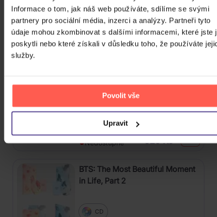
HIP HOP 2007 - 2017
Informace o tom, jak náš web používáte, sdílíme se svými
partnery pro sociální média, inzerci a analýzy. Partneři tyto
Various: Ultimate... 90s
údaje mohou zkombinovat s dalšími informacemi, které jste 
poskytli nebo které získali v důsledku toho, že používáte jeji
služby.
4CD
309 Kč
Skladem
Povolit vše
BTS: Skool Luv Affair
Upravit
CD
529 Kč
Nedostupné
BTS: The Most Beautiful Moment
in Life, Part 2
CD