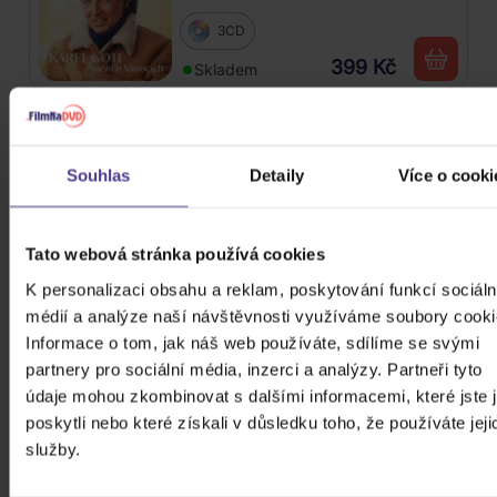
3CD
399 Kč
Skladem
Katseye: Beautiful Chaos
Souhlas
Detaily
Více o cooki
CD
649 Kč
Skladem
Tato webová stránka používá cookies
K personalizaci obsahu a reklam, poskytování funkcí sociáln
Stray Kids: SKZHOP HIPTAPE(合
médií a analýze naší návštěvnosti využíváme soubory cooki
Hop) (SKZHOP Version)
Informace o tom, jak náš web používáte, sdílíme se svými
partnery pro sociální média, inzerci a analýzy. Partneři tyto
CD
údaje mohou zkombinovat s dalšími informacemi, které jste 
649 Kč
Skladem
poskytli nebo které získali v důsledku toho, že používáte jeji
služby.
Katseye: SIS (Soft Is Strong)