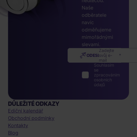
neutečou.
Naše
odběratele
navíc
odměňujeme
mimořádnými
slevami.
Zadejte
ODESLAT
svůj e-
mail
Souhlasím
se
zpracováním
osobních
údajů
DŮLEŽITÉ ODKAZY
Ediční kalendář
Obchodní podmínky
Kontakty
Blog