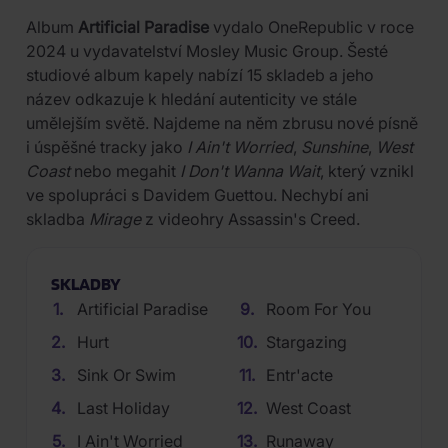
Album
Artificial Paradise
vydalo OneRepublic v roce
2024 u vydavatelství Mosley Music Group. Šesté
studiové album kapely nabízí 15 skladeb a jeho
název odkazuje k hledání autenticity ve stále
umělejším světě. Najdeme na něm zbrusu nové písně
i úspěšné tracky jako
I Ain't Worried
,
Sunshine
,
West
Coast
nebo megahit
I Don't Wanna Wait
, který vznikl
ve spolupráci s Davidem Guettou. Nechybí ani
skladba
Mirage
z videohry Assassin's Creed.
SKLADBY
Artificial Paradise
Room For You
Hurt
Stargazing
Sink Or Swim
Entr'acte
Last Holiday
West Coast
I Ain't Worried
Runaway