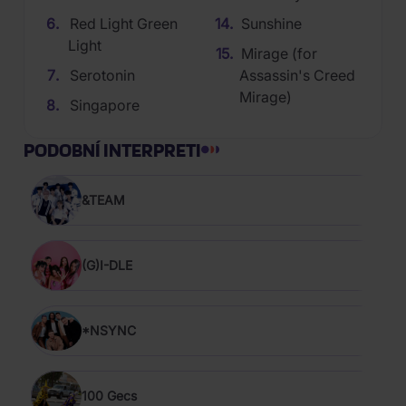
Red Light Green
Sunshine
Light
Mirage (for
Serotonin
Assassin's Creed
Mirage)
Singapore
PODOBNÍ INTERPRETI
&TEAM
(G)I-DLE
*NSYNC
100 Gecs