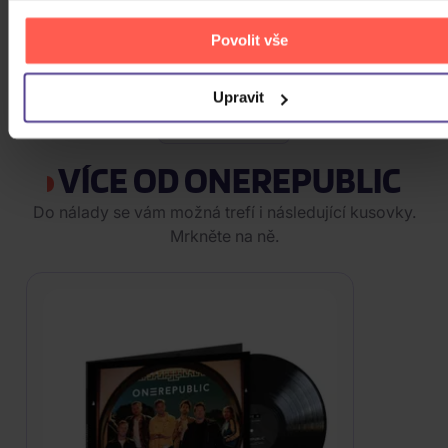
CD
Povolit vše
649 Kč
Nedostupné
Upravit
ZOBRAZIT VŠECHNY
VÍCE OD ONEREPUBLIC
Do nálady se vám možná trefí i následující kusovky.
Mrkněte na ně.