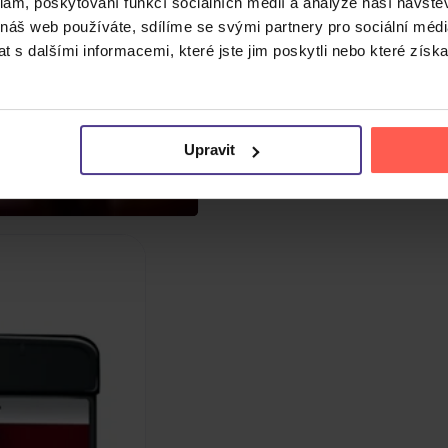
klam, poskytování funkcí sociálních médií a analýze naší návšt
 náš web používáte, sdílíme se svými partnery pro sociální média
 s dalšími informacemi, které jste jim poskytli nebo které získa
Upravit