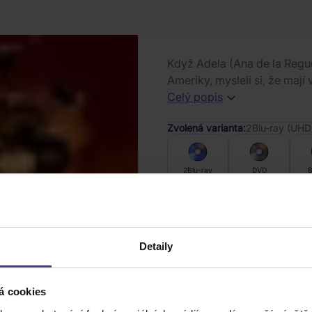
Když Adela (Ana de la Regu
Ameriky, mysleli si, že mají 
Celý popis
Zvolená varianta:
2Blu-ray (UH
2Blu-ray
DVD
B
Exped
Skladem
(4 ks)
10.08
Detaily
á cookies
1
ks