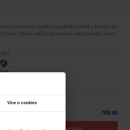
era) s manželem úspěšně ilegálně pronikli z Mexika do
vyhráno. Oba si našli práci a začali vést poklidný život.
D+BD)
lu-ray
ice
.2026
Více o cookies
769 Kč
Vaše cena s DPH
DO KOŠÍKU