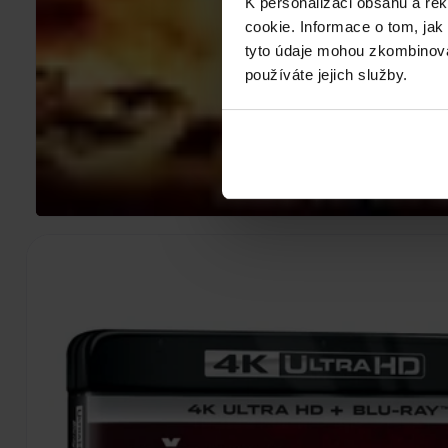
K personalizaci obsahu a re
cookie. Informace o tom, jak
tyto údaje mohou zkombinovat
používáte jejich služby.