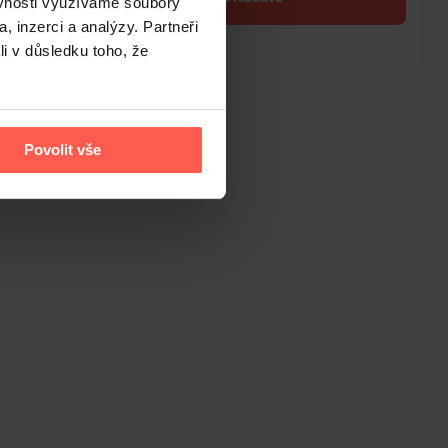
ěvnosti využíváme soubory
, inzerci a analýzy. Partneři
li v důsledku toho, že
Nejnižší cena za posledních 30 dní: 769 Kč
Povolit vše