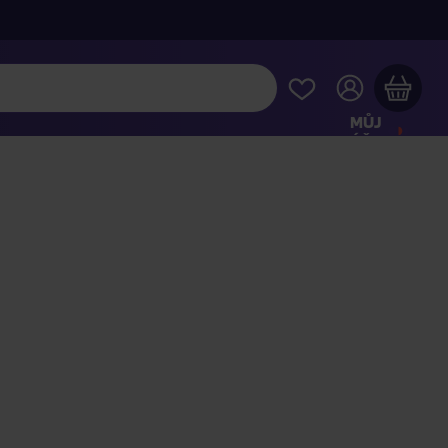
MŮJ
ÚČET
Váš nákupní košík je prázdný
HLÉDNĚTE SI NEJOBLÍBENĚJŠÍ PRODUKTY
kupte ještě za
2 000 Kč
a dopravu máte zdarma
Pokračovat v nákupu