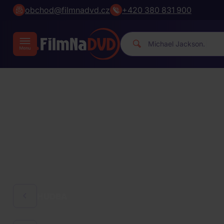
obchod@filmnadvd.cz
+420 380 831 900
|
HUDBA