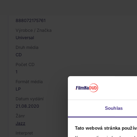
049816
EAN
888072175761
Výrobce / Značka
Universal
Druh média
CD
Počet CD
1
Formát média
LP
Datum vydání
21.08.2020
Souhlas
Žánr
Jazz
Tato webová stránka použív
Interpret