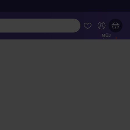
MŮJ
ÚČET
Váš nákupní košík je prázdný
HLÉDNĚTE SI NEJOBLÍBENĚJŠÍ PRODUKTY
kupte ještě za
2 000 Kč
a dopravu máte zdarma
Pokračovat v nákupu