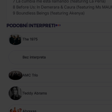
7 La cumbia me está llamando (featuring La Perla)
8 Before Us: In Demerara & Caura (featuring Ms MAU
9 Boundless Beings (featuring Akenya)
PODOBNÍ INTERPRETI
The 1975
Bez interpreta
AMC Trio
Teddy Abrams
Abraxas