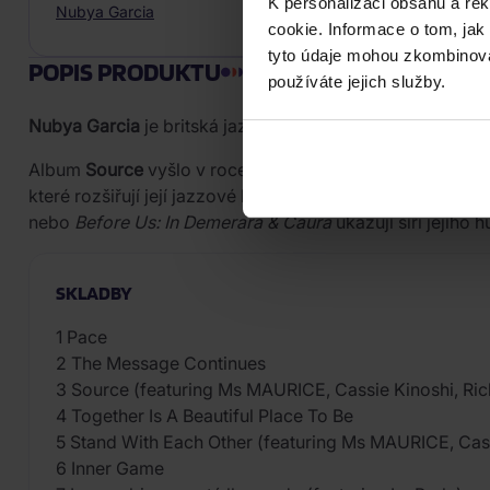
K personalizaci obsahu a re
Nubya Garcia
cookie. Informace o tom, jak
tyto údaje mohou zkombinovat
POPIS PRODUKTU
používáte jejich služby.
Nubya Garcia
je britská jazzová saxofonistka a skladate
Album
Source
vyšlo v roce 2020 u vydavatelství Concord
které rozšiřují její jazzové kořeny o dubstep, reggae, k
nebo
Before Us: In Demerara & Caura
ukazují šíři jejího
SKLADBY
1 Pace
2 The Message Continues
3 Source (featuring Ms MAURICE, Cassie Kinoshi, Ric
4 Together Is A Beautiful Place To Be
5 Stand With Each Other (featuring Ms MAURICE, Cass
6 Inner Game