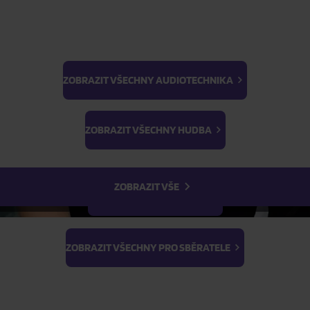
ZOBRAZIT VŠECHNY AUDIOTECHNIKA
BTS
ŽÁDOST O TELEFONICKOU OBJEDNÁVKU
Light Stick & Keyring
ZOBRAZIT VŠECHNY HUDBA
Stray Kids
Parametry produktu
ZOBRAZIT VŠE
Popis produktu
ZOBRAZIT VŠECHNY FILMY
ZOBRAZIT VŠECHNY PRO SBĚRATELE