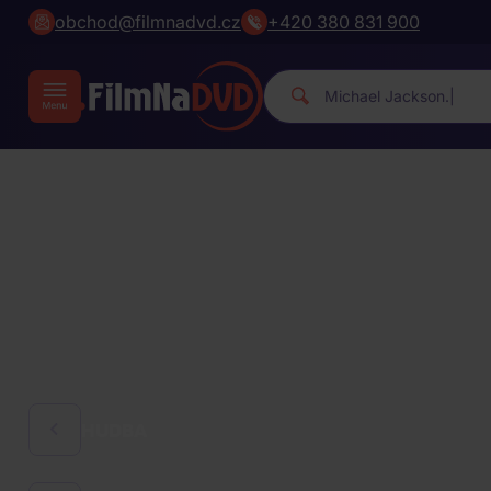
obchod@filmnadvd.cz
+420 380 831 900
Michae
|
HUDBA