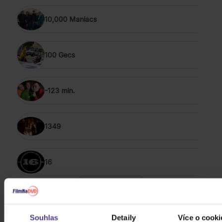
10,000 Maniacs
100 Gecs
-123 min.
1349
16
ZOBRAZIT VŠECHNY
ROCK 2014 - 2024
Souhlas
Detaily
Více o cooki