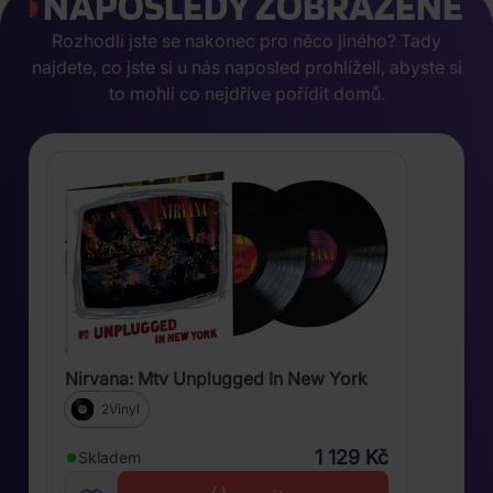
NAPOSLEDY ZOBRAZENÉ
Rozhodli jste se nakonec pro něco jiného? Tady
najdete, co jste si u nás naposled prohlíželi, abyste si
to mohli co nejdříve pořídit domů.
Nirvana: Mtv Unplugged In New York
2Vinyl
1 129 Kč
Skladem