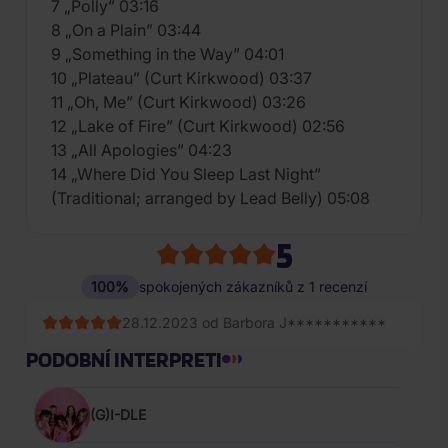
7 „Polly” 03:16
8 „On a Plain” 03:44
9 „Something in the Way” 04:01
10 „Plateau” (Curt Kirkwood) 03:37
11 „Oh, Me” (Curt Kirkwood) 03:26
12 „Lake of Fire” (Curt Kirkwood) 02:56
13 „All Apologies” 04:23
14 „Where Did You Sleep Last Night”
(Traditional; arranged by Lead Belly) 05:08
5
100%
spokojených zákazníků z 1 recenzí
28.12.2023 od Barbora J***********
PODOBNÍ INTERPRETI
(G)I-DLE