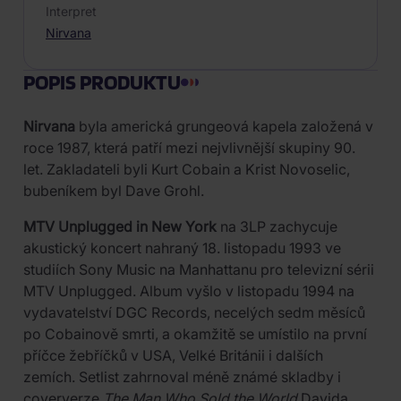
Interpret
Nirvana
POPIS PRODUKTU
Nirvana
byla americká grungeová kapela založená v
roce 1987, která patří mezi nejvlivnější skupiny 90.
let. Zakladateli byli Kurt Cobain a Krist Novoselic,
bubeníkem byl Dave Grohl.
MTV Unplugged in New York
na 3LP zachycuje
akustický koncert nahraný 18. listopadu 1993 ve
studiích Sony Music na Manhattanu pro televizní sérii
MTV Unplugged. Album vyšlo v listopadu 1994 na
vydavatelství DGC Records, necelých sedm měsíců
po Cobainově smrti, a okamžitě se umístilo na první
příčce žebříčků v USA, Velké Británii i dalších
zemích. Setlist zahrnoval méně známé skladby i
coververze
The Man Who Sold the World
Davida