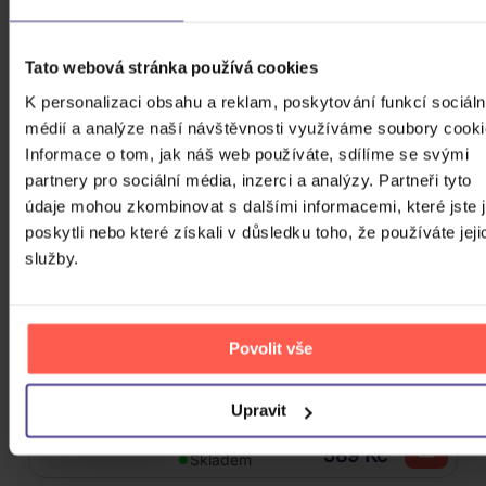
Kabát: Original Albums Vol.3
Tato webová stránka používá cookies
4CD
K personalizaci obsahu a reklam, poskytování funkcí sociáln
439 Kč
Skladem
médií a analýze naší návštěvnosti využíváme soubory cooki
Informace o tom, jak náš web používáte, sdílíme se svými
partnery pro sociální média, inzerci a analýzy. Partneři tyto
Mišík Vladimír: Vteřiny, měsíce a
údaje mohou zkombinovat s dalšími informacemi, které jste 
roky
poskytli nebo které získali v důsledku toho, že používáte jeji
služby.
CD
385 Kč
Skladem
Povolit vše
Linkin Park: From Zero (Coloured
Blue Vinyl)
Upravit
Vinyl
589 Kč
Skladem