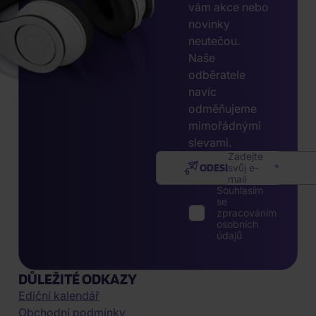
vám akce nebo
novinky
neutečou.
Naše
odběratele
navíc
odměňujeme
mimořádnými
slevami.
Zadejte
ODESLAT
svůj e-
mail
Souhlasím
se
zpracováním
osobních
údajů
DŮLEŽITÉ ODKAZY
Ediční kalendář
Obchodní podmínky