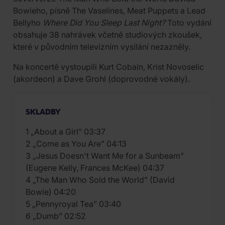
Bowieho, písně The Vaselines, Meat Puppets a Lead
Bellyho
Where Did You Sleep Last Night?
Toto vydání
obsahuje 38 nahrávek včetně studiových zkoušek,
které v původním televizním vysílání nezazněly.
Na koncertě vystoupili Kurt Cobain, Krist Novoselic
(akordeon) a Dave Grohl (doprovodné vokály).
SKLADBY
1 „About a Girl” 03:37
2 „Come as You Are” 04:13
3 „Jesus Doesn't Want Me for a Sunbeam”
(Eugene Kelly, Frances McKee) 04:37
4 „The Man Who Sold the World” (David
Bowie) 04:20
5 „Pennyroyal Tea” 03:40
6 „Dumb” 02:52