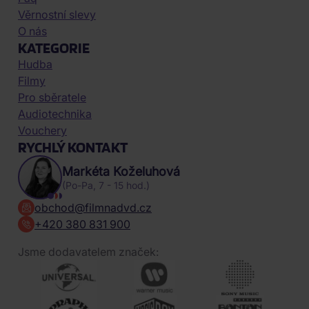
Věrnostní slevy
O nás
KATEGORIE
Hudba
Filmy
Pro sběratele
Audiotechnika
Vouchery
RYCHLÝ KONTAKT
Markéta Koželuhová
(Po-Pa, 7 - 15 hod.)
obchod@filmnadvd.cz
+420 380 831 900
Jsme dodavatelem značek: