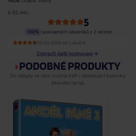
režie:
Otakar Vávra
b 92 min.
5
100%
spokojených zákazníků z 2 recenzí
20.03.2026 od Luboš H.
27.04.2025 od Dana B.
Zobrazit další hodnocení
PODOBNÉ PRODUKTY
Do nálady se vám možná trefí i následující kusovky.
Mrkněte na ně.