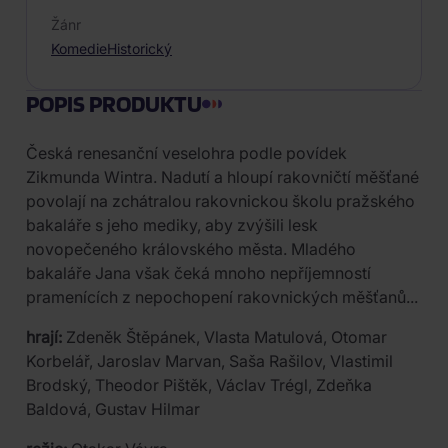
Žánr
Komedie
Historický
POPIS PRODUKTU
Česká renesanční veselohra podle povídek
Zikmunda Wintra. Nadutí a hloupí rakovničtí měšťané
povolají na zchátralou rakovnickou školu pražského
bakaláře s jeho mediky, aby zvýšili lesk
novopečeného královského města. Mladého
bakaláře Jana však čeká mnoho nepříjemností
pramenících z nepochopení rakovnických měšťanů...
hrají:
Zdeněk Štěpánek, Vlasta Matulová, Otomar
Korbelář, Jaroslav Marvan, Saša Rašilov, Vlastimil
Brodský, Theodor Pištěk, Václav Trégl, Zdeňka
Baldová, Gustav Hilmar