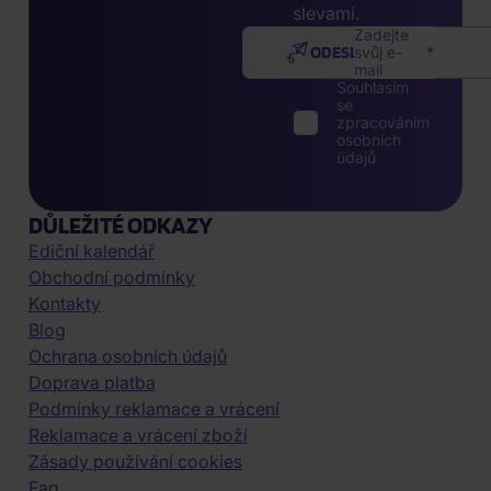
slevami.
Zadejte
ODESLAT
svůj e-
mail
Souhlasím
se
zpracováním
osobních
údajů
DŮLEŽITÉ ODKAZY
Ediční kalendář
Obchodní podmínky
Kontakty
Blog
Ochrana osobních údajů
Doprava platba
Podmínky reklamace a vrácení
Reklamace a vrácení zboží
Zásady používání cookies
Faq