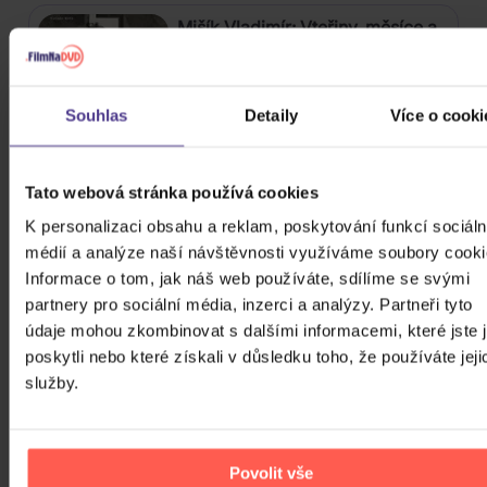
Mišík Vladimír: Vteřiny, měsíce a
roky
CD
Souhlas
Detaily
Více o cooki
385 Kč
Skladem
Tato webová stránka používá cookies
Linkin Park: From Zero (Coloured
Blue Vinyl)
K personalizaci obsahu a reklam, poskytování funkcí sociáln
médií a analýze naší návštěvnosti využíváme soubory cooki
Vinyl
Informace o tom, jak náš web používáte, sdílíme se svými
589 Kč
Skladem
partnery pro sociální média, inzerci a analýzy. Partneři tyto
údaje mohou zkombinovat s dalšími informacemi, které jste 
poskytli nebo které získali v důsledku toho, že používáte jeji
Katseye: Beautiful Chaos
služby.
CD
649 Kč
Skladem
Povolit vše