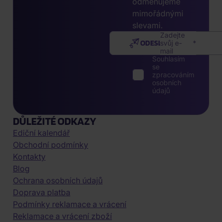
odměňujeme
mimořádnými
slevami.
Zadejte
ODESLAT
svůj e-
mail
Souhlasím
se
zpracováním
osobních
údajů
DŮLEŽITÉ ODKAZY
Ediční kalendář
Obchodní podmínky
Kontakty
Blog
Ochrana osobních údajů
Doprava platba
Podmínky reklamace a vrácení
Reklamace a vrácení zboží