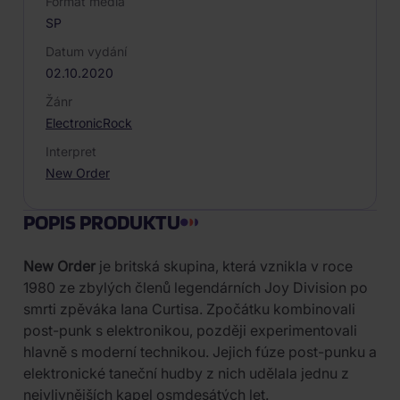
Formát média
SP
Datum vydání
02.10.2020
Žánr
Electronic
Rock
Interpret
New Order
POPIS PRODUKTU
New Order
je britská skupina, která vznikla v roce
1980 ze zbylých členů legendárních Joy Division po
smrti zpěváka Iana Curtisa. Zpočátku kombinovali
post-punk s elektronikou, později experimentovali
hlavně s moderní technikou. Jejich fúze post-punku a
elektronické taneční hudby z nich udělala jednu z
nejvlivnějších kapel osmdesátých let.