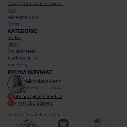
Zásady používání cookies
Faq
Věrnostní slevy
O nás
KATEGORIE
Hudba
Filmy
Pro sběratele
Audiotechnika
Vouchery
RYCHLÝ KONTAKT
Miroslava Lenz
(Po-Pa, 7 - 15 hod.)
obchod@filmnadvd.cz
+420 380 831 900
Jsme dodavatelem značek: