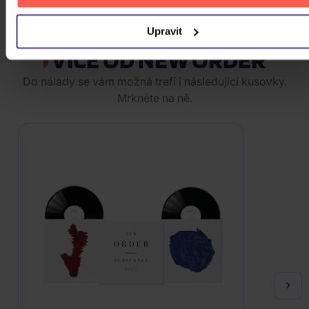
ZOBRAZIT VŠECHNY
Upravit
VÍCE OD NEW ORDER
Do nálady se vám možná trefí i následující kusovky.
Mrkněte na ně.