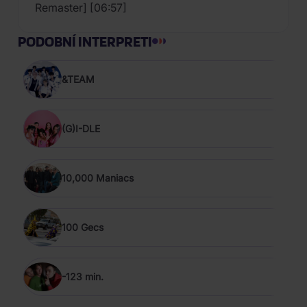
Remaster] [06:57]
PODOBNÍ INTERPRETI
&TEAM
(G)I-DLE
10,000 Maniacs
100 Gecs
-123 min.