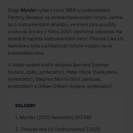
Singl
Murder
vyšel v roce 1984 u vydavatelství
Factory Benelux na dvanáctipalcovém vinylu. Jedná
se o instrumentální skladbu, ve které jsou použity
zvukové úryvky z filmu 2001: Vesmírná odyssea. Na
straně B najdete instrumentální verzi
Thieves Like Us
.
Nahrávka byla u příležitosti tohoto vydání nově
zremasterována.
V době vydání tvořili skupinu Bernard Sumner
(kytara, zpěv, syntezátor), Peter Hook (baskytara,
syntezátor), Stephen Morris (bicí, perkuse,
syntezátor) a Gillian Gilbert (kytara, syntezátor).
SKLADBY
1. Murder (2020 Remaster) [03:56]
2. Thieves like Us (Instrumental) [2020