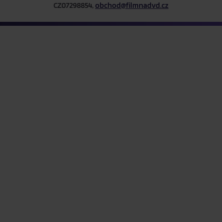
CZ07298854,
obchod@filmnadvd.cz