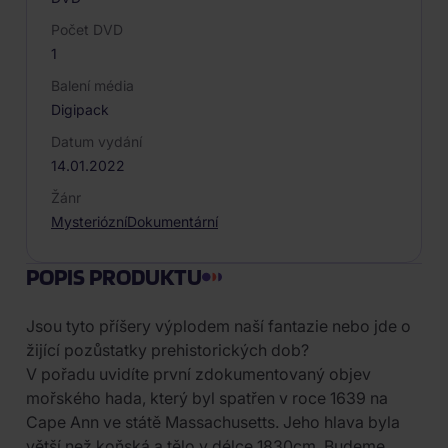
Počet DVD
1
Balení média
Digipack
Datum vydání
14.01.2022
Žánr
Mysteriózní
Dokumentární
POPIS PRODUKTU
Jsou tyto příšery výplodem naší fantazie nebo jde o
žijící pozůstatky prehistorických dob?
V pořadu uvidíte první zdokumentovaný objev
mořského hada, který byl spatřen v roce 1639 na
Cape Ann ve státě Massachusetts. Jeho hlava byla
větší než koňská a tělo v délce 1830cm. Budeme