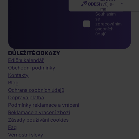
ODESLAT
svůj e-
mail
Souhlasím
se
zpracováním
osobních
údajů
DŮLEŽITÉ ODKAZY
Ediční kalendář
Obchodní podmínky
Kontakty
Blog
Ochrana osobních údajů
Doprava platba
Podmínky reklamace a vrácení
Reklamace a vrácení zboží
Zásady používání cookies
Faq
Věrnostní slevy