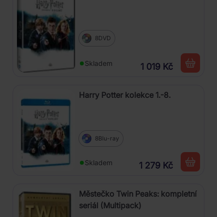
8DVD
Skladem
1 019 Kč
Harry Potter kolekce 1.-8.
8Blu-ray
Skladem
1 279 Kč
Městečko Twin Peaks: kompletní
seriál (Multipack)