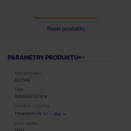
Parametry produktu
Popis produktu
PARAMETRY PRODUKTU
Kód produktu
027569
EAN
8595052207818
Výrobce / Značka
Filmexport HV s.r
…
Více
Druh média
DVD