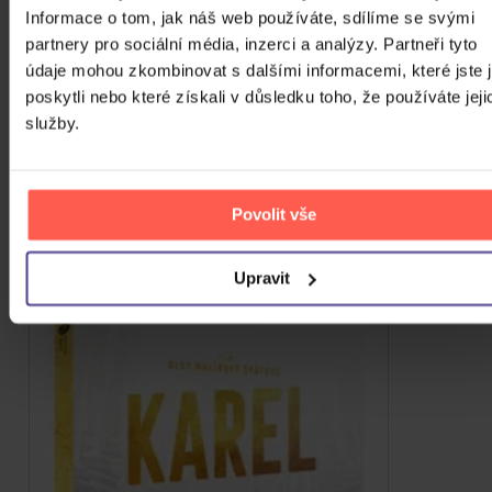
DVD
Informace o tom, jak náš web používáte, sdílíme se svými
partnery pro sociální média, inzerci a analýzy. Partneři tyto
Skladem
89 Kč
údaje mohou zkombinovat s dalšími informacemi, které jste 
poskytli nebo které získali v důsledku toho, že používáte jeji
ZOBRAZIT VŠECHNY
služby.
PODOBNÉ PRODUKTY
Do nálady se vám možná trefí i následující kusovky.
Povolit vše
Mrkněte na ně.
Upravit