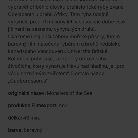
vyprávět příběh o úlovku prehistorické ryby zvané
Coelacanth u břehů Afriky. Tato ryba údajně
vyhynula před 70 milióny let, v současné době však
již není na seznamu vyhynulých druhů.
Ukážeme i nejlepší záběry mořské příšery, 16mm
barevný film natočený rybářem u břehů nedaleko
kanadského Vancouveru. Univerzita Britské
Kolumbie potvrzuje, že záběry obrovského
živočicha, který vynořuje hlavu nad hladinu, je „pro
vědu neznámým zvířetem“. Dostalo název
„Cadborosaurus“.
originální název:
Monsters of the Sea
produkce Filmexport:
Ano
délka:
43 min.
barva:
barevný