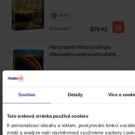
9DVD
Skladem
879 Kč
Pán prstenů filmová trilogie
(Remasterované prodloužené
verze)
6Blu-ray
Dostupné do 3
1 019 Kč
dnů
Souhlas
Detaily
Více o cooki
Věc
Tato webová stránka používá cookies
K personalizaci obsahu a reklam, poskytování funkcí sociáln
médií a analýze naší návštěvnosti využíváme soubory cooki