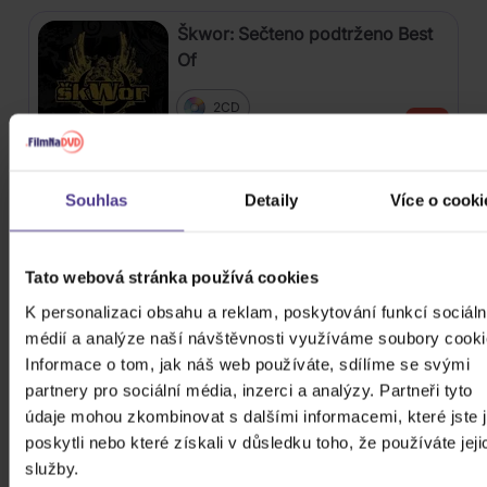
Škwor: Sečteno podtrženo Best
Of
2CD
259 Kč
Skladem
Nirvana: Nevermind
Souhlas
Detaily
Více o cooki
Vinyl
759 Kč
Tato webová stránka používá cookies
Skladem
K personalizaci obsahu a reklam, poskytování funkcí sociáln
médií a analýze naší návštěvnosti využíváme soubory cooki
Osbourne Ozzy: Memoirs Of A
Informace o tom, jak náš web používáte, sdílíme se svými
Madman
partnery pro sociální média, inzerci a analýzy. Partneři tyto
údaje mohou zkombinovat s dalšími informacemi, které jste 
2Vinyl
poskytli nebo které získali v důsledku toho, že používáte jeji
579 Kč
Skladem
služby.