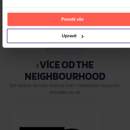
Kabát: Suma Sumárum - Best Of
(25.výročí)
Povolit vše
2CD
...
289 Kč
Skladem
Upravit
ZOBRAZIT VŠECHNY
VÍCE OD THE
NEIGHBOURHOOD
Do nálady se vám možná trefí i následující kusovky.
Mrkněte na ně.