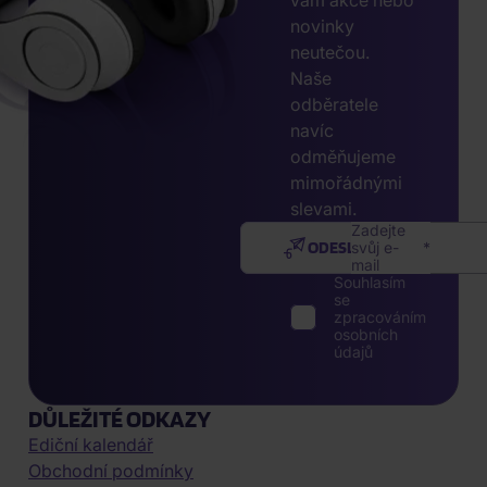
vám akce nebo
novinky
neutečou.
Naše
odběratele
navíc
odměňujeme
mimořádnými
slevami.
Zadejte
ODESLAT
svůj e-
mail
Souhlasím
se
zpracováním
osobních
údajů
DŮLEŽITÉ ODKAZY
Ediční kalendář
Obchodní podmínky