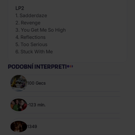
LP2
1. Sadderdaze
2. Revenge
3. You Get Me So High
4. Reflections
5. Too Serious
6. Stuck With Me
PODOBNÍ INTERPRETI
100 Gecs
-123 min.
1349