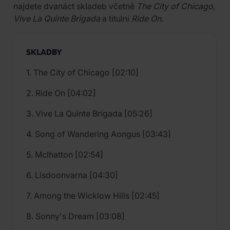
najdete dvanáct skladeb včetně
The City of Chicago
,
Vive La Quinte Brigada
a titulní
Ride On
.
SKLADBY
1. The City of Chicago [02:10]
2. Ride On [04:02]
3. Vive La Quinte Brigada [05:26]
4. Song of Wandering Aongus [03:43]
5. McIhatton [02:54]
6. Lisdoonvarna [04:30]
7. Among the Wicklow Hills [02:45]
8. Sonny's Dream [03:08]