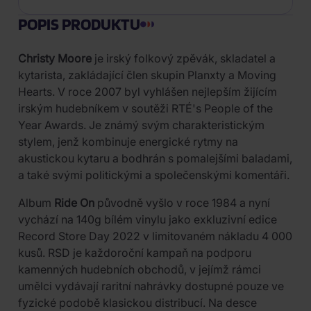
POPIS PRODUKTU
Christy Moore
je irský folkový zpěvák, skladatel a
kytarista, zakládající člen skupin Planxty a Moving
Hearts. V roce 2007 byl vyhlášen nejlepším žijícím
irským hudebníkem v soutěži RTÉ's People of the
Year Awards. Je známý svým charakteristickým
stylem, jenž kombinuje energické rytmy na
akustickou kytaru a bodhrán s pomalejšími baladami,
a také svými politickými a společenskými komentáři.
Album
Ride On
původně vyšlo v roce 1984 a nyní
vychází na 140g bílém vinylu jako exkluzivní edice
Record Store Day 2022 v limitovaném nákladu 4 000
kusů. RSD je každoroční kampaň na podporu
kamenných hudebních obchodů, v jejímž rámci
umělci vydávají raritní nahrávky dostupné pouze ve
fyzické podobě klasickou distribucí. Na desce