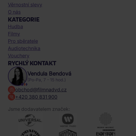
Věrnostní slevy
O nás
KATEGORIE
Hudba
Filmy
Pro sběratele
Audiotechnika
Vouchery
RYCHLÝ KONTAKT
Vendula Bendová
(Po-Pa, 7 - 15 hod.)
obchod@filmnadvd.cz
+420 380 831 900
Jsme dodavatelem značek: