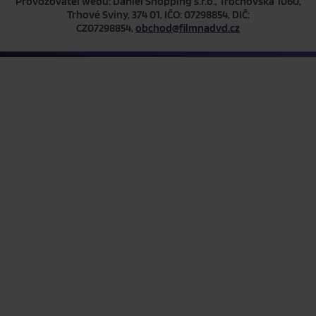
Provozovatel webu: Daniel Shopping s.r.o., Trocnovská 1060,
Trhové Sviny, 374 01, IČO: 07298854, DIČ:
CZ07298854,
obchod@filmnadvd.cz