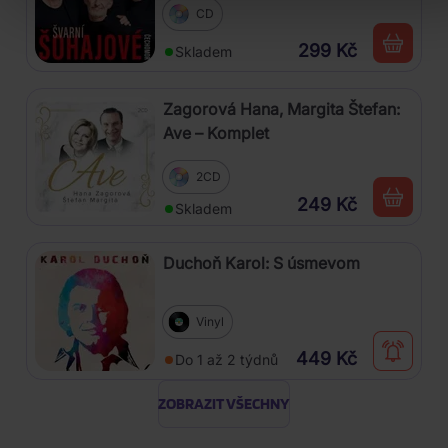
CD
299 Kč
Skladem
Zagorová Hana, Margita Štefan:
Ave – Komplet
2CD
249 Kč
Skladem
Duchoň Karol: S úsmevom
Vinyl
449 Kč
Do 1 až 2 týdnů
ZOBRAZIT VŠECHNY