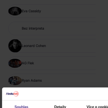
Eva Cassidy
Bez interpreta
Leonard Cohen
AG Flek
Ryan Adams
AdriAnne Lenker
Souhlas
Detaily
Více o cooki