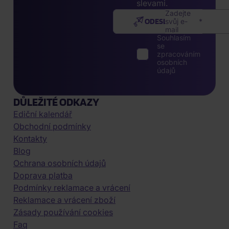
slevami.
Zadejte
ODESLAT
svůj e-
mail
Souhlasím
se
zpracováním
osobních
údajů
DŮLEŽITÉ ODKAZY
Ediční kalendář
Obchodní podmínky
Kontakty
Blog
Ochrana osobních údajů
Doprava platba
Podmínky reklamace a vrácení
Reklamace a vrácení zboží
Zásady používání cookies
Faq