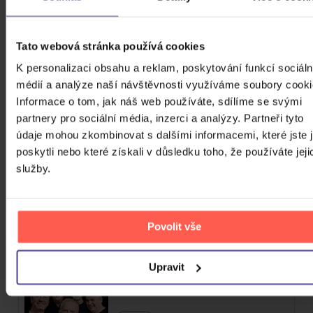
ZOBRAZIT VŠECHNY
FOLK, WORLD, & COUNTRY 2017 - 2026
Tato webová stránka používá cookies
Mišík Vladimír: Vteřiny, měsíce a
K personalizaci obsahu a reklam, poskytování funkcí sociáln
roky
médií a analýze naší návštěvnosti využíváme soubory cooki
Informace o tom, jak náš web používáte, sdílíme se svými
CD
partnery pro sociální média, inzerci a analýzy. Partneři tyto
385 Kč
údaje mohou zkombinovat s dalšími informacemi, které jste 
Skladem
poskytli nebo které získali v důsledku toho, že používáte jeji
služby.
Mišík Vladimír: Vteřiny, měsíce a
roky
2Vinyl
Povolit vše
869 Kč
Skladem
Upravit
Čechomor: Švarní šohajové