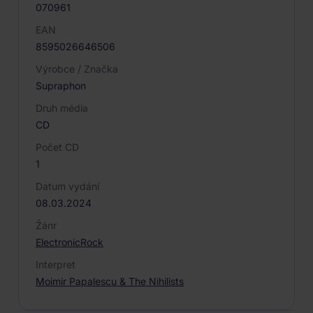
070961
EAN
8595026646506
Výrobce / Značka
Supraphon
Druh média
CD
Počet CD
1
Datum vydání
08.03.2024
Žánr
Electronic
Rock
Interpret
Moimir Papalescu & The Nihilists