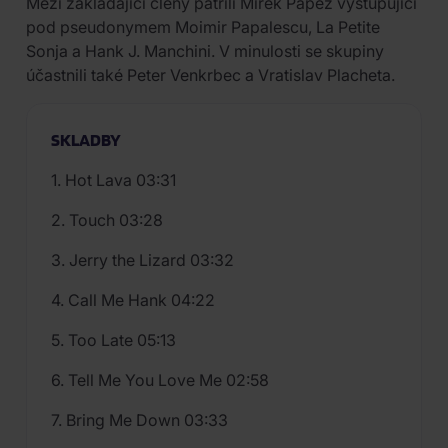
Mezi zakládající členy patřili Mirek Papež vystupující
pod pseudonymem Moimir Papalescu, La Petite
Sonja a Hank J. Manchini. V minulosti se skupiny
účastnili také Peter Venkrbec a Vratislav Placheta.
SKLADBY
1. Hot Lava 03:31
2. Touch 03:28
3. Jerry the Lizard 03:32
4. Call Me Hank 04:22
5. Too Late 05:13
6. Tell Me You Love Me 02:58
7. Bring Me Down 03:33