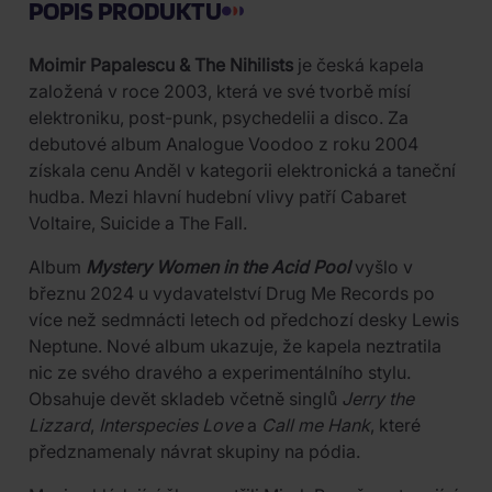
POPIS PRODUKTU
Moimir Papalescu & The Nihilists
je česká kapela
založená v roce 2003, která ve své tvorbě mísí
elektroniku, post-punk, psychedelii a disco. Za
debutové album Analogue Voodoo z roku 2004
získala cenu Anděl v kategorii elektronická a taneční
hudba. Mezi hlavní hudební vlivy patří Cabaret
Voltaire, Suicide a The Fall.
Album
Mystery Women in the Acid Pool
vyšlo v
březnu 2024 u vydavatelství Drug Me Records po
více než sedmnácti letech od předchozí desky Lewis
Neptune. Nové album ukazuje, že kapela neztratila
nic ze svého dravého a experimentálního stylu.
Obsahuje devět skladeb včetně singlů
Jerry the
Lizzard
,
Interspecies Love
a
Call me Hank
, které
předznamenaly návrat skupiny na pódia.