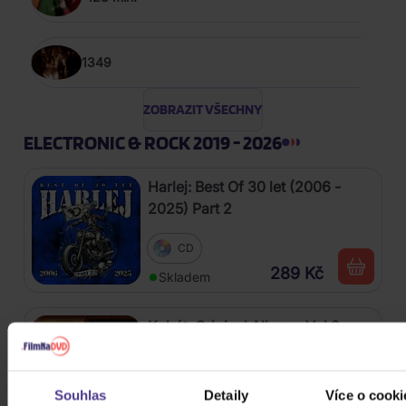
1349
ZOBRAZIT VŠECHNY
ELECTRONIC & ROCK 2019 - 2026
Harlej: Best Of 30 let (2006 -
2025) Part 2
CD
289 Kč
Skladem
Kabát: Original Albums Vol.3
4CD
Souhlas
Detaily
Více o cooki