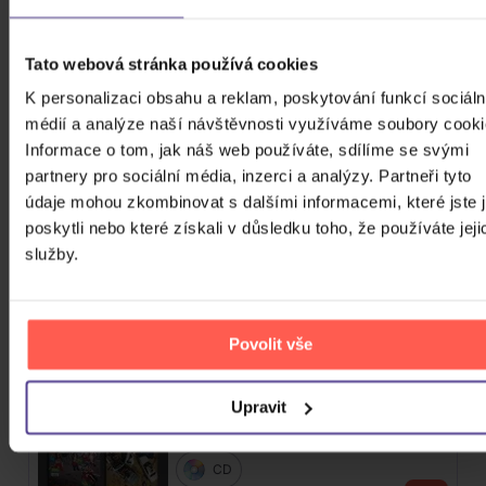
439 Kč
Skladem
Tato webová stránka používá cookies
Mišík Vladimír: Vteřiny, měsíce a
roky
K personalizaci obsahu a reklam, poskytování funkcí sociáln
médií a analýze naší návštěvnosti využíváme soubory cooki
CD
Informace o tom, jak náš web používáte, sdílíme se svými
385 Kč
partnery pro sociální média, inzerci a analýzy. Partneři tyto
Skladem
údaje mohou zkombinovat s dalšími informacemi, které jste 
poskytli nebo které získali v důsledku toho, že používáte jeji
Linkin Park: From Zero (Coloured
služby.
Blue Vinyl)
Vinyl
589 Kč
Povolit vše
Skladem
Katseye: Beautiful Chaos
Upravit
CD