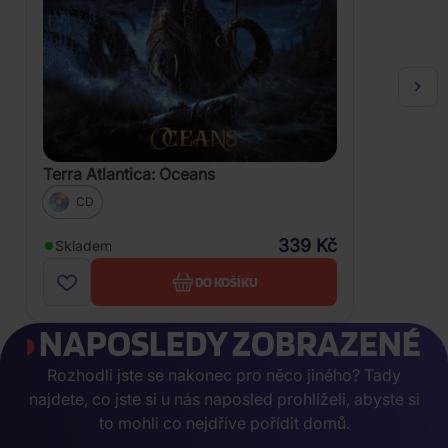
Terra Atlantica: Oceans
CD
339 Kč
Skladem
DO KOŠÍKU
NAPOSLEDY ZOBRAZENÉ
Rozhodli jste se nakonec pro něco jiného? Tady
najdete, co jste si u nás naposled prohlíželi, abyste si
to mohli co nejdříve pořídit domů.