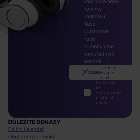
vám akce nebo
novinky
neutečou.
Naše
odběratele
navíc
odměňujeme
mimořádnými
slevami.
Zadejte
ODESLAT
svůj e-
mail
Souhlasím
se
zpracováním
osobních
údajů
DŮLEŽITÉ ODKAZY
Ediční kalendář
Obchodní podmínky