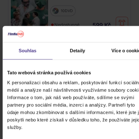
10DVD
Nedostupné
599 Kč
Titanic
Souhlas
Detaily
Více o cooki
2DVD
Tato webová stránka používá cookies
K personalizaci obsahu a reklam, poskytování funkcí sociáln
Skladem
179 Kč
médií a analýze naší návštěvnosti využíváme soubory cooki
Informace o tom, jak náš web používáte, sdílíme se svými
ZOBRAZIT VŠECHNY
partnery pro sociální média, inzerci a analýzy. Partneři tyto
údaje mohou zkombinovat s dalšími informacemi, které jste 
PODOBNÉ PRODUKTY
poskytli nebo které získali v důsledku toho, že používáte jeji
služby.
Do nálady se vám možná trefí i následující kusovky.
Mrkněte na ně.