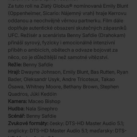
Za tuto roli na Zlatý Globus® nominovaná Emily Blunt
(Oppenheimer, Sicario: Nájemný vrah) hraje Kerrovu
oddanou a neochvějně věrnou partnerku. Film dále
doplňuje autentické obsazení skutečných zápasníků
UFC. Režisér a scenárista Benny Safdie (Drahokam)
přináší syrový, fyzicky i emocionálně intenzivní
příběh o ambicích, obětech a odvaze bojovat za
něco, co je důležitější než samotné vítězství.
Režie:
Benny Safdie
Hrají:
Dwayne Johnson, Emily Blunt, Bas Rutten, Ryan
Bader, Oleksandr Usyk, Andre Tricoteux, Takao
Ósawa, Whitney Moore, Bethany Brown, Stephen
Quadros, Júki Kedóin
Kamera:
Maceo Bishop
Hudba:
Nala Sinephro
Scénář:
Benny Safdie
Zvukové formáty:
česky: DTS-HD Master Audio 5.1;
anglicky: DTS-HD Master Audio 5.1; maďarsky: DTS-