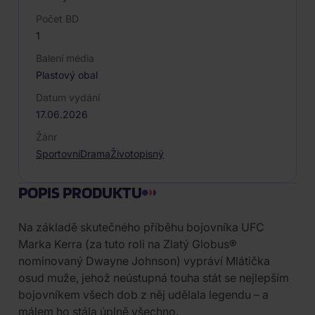
Počet BD
1
Balení média
Plastový obal
Datum vydání
17.06.2026
Žánr
Sportovní
Drama
Životopisný
POPIS PRODUKTU
Na základě skutečného příběhu bojovníka UFC
Marka Kerra (za tuto roli na Zlatý Globus®
nominovaný Dwayne Johnson) vypráví Mlátička
osud muže, jehož neústupná touha stát se nejlepším
bojovníkem všech dob z něj udělala legendu – a
málem ho stála úplně všechno.