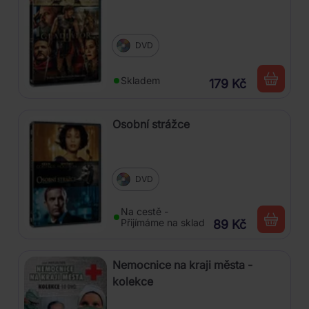
DVD
Skladem
179 Kč
Osobní strážce
DVD
Na cestě -
Přijímáme na sklad
89 Kč
Nemocnice na kraji města -
kolekce