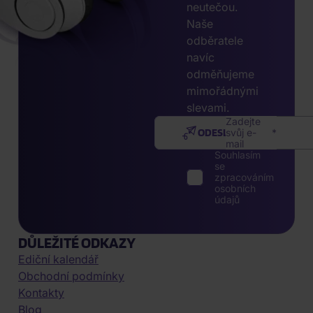
neutečou.
Naše
odběratele
navíc
odměňujeme
mimořádnými
slevami.
Zadejte
ODESLAT
svůj e-
mail
Souhlasím
se
zpracováním
osobních
údajů
DŮLEŽITÉ ODKAZY
Ediční kalendář
Obchodní podmínky
Kontakty
Blog