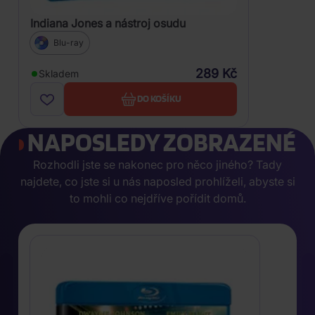
Indiana Jones a nástroj osudu
Blu-ray
289 Kč
Skladem
DO KOŠÍKU
NAPOSLEDY ZOBRAZENÉ
Rozhodli jste se nakonec pro něco jiného? Tady
najdete, co jste si u nás naposled prohlíželi, abyste si
to mohli co nejdříve pořídit domů.