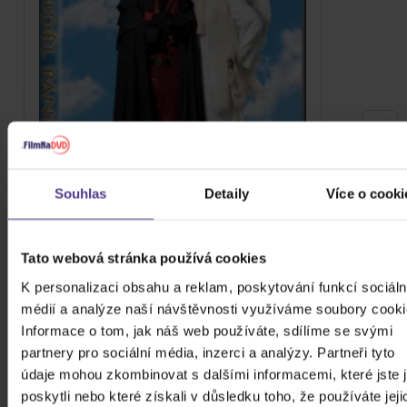
Souhlas
Detaily
Více o cooki
Tato webová stránka používá cookies
Anděl Páně 2
K personalizaci obsahu a reklam, poskytování funkcí sociáln
DVD
médií a analýze naší návštěvnosti využíváme soubory cooki
Informace o tom, jak náš web používáte, sdílíme se svými
89 Kč
Skladem
partnery pro sociální média, inzerci a analýzy. Partneři tyto
údaje mohou zkombinovat s dalšími informacemi, které jste 
DO KOŠÍKU
poskytli nebo které získali v důsledku toho, že používáte jeji