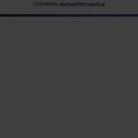
CZ07298854,
obchod@filmnadvd.cz