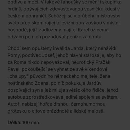
obdivu a moci. V takové fanoušky se mění i skupinka
hrdinů, obývajících zdevastovanou vesničku kdesi v
českém pohraničí. Scházejí se v průběhu mistrovství
světa před skomírající televizní obrazovkou v místní
hospodě, jejíž zadlužený majitel Karel už nemá
odvahu po nich požadovat peníze za útratu.
Chodí sem opuštěný invalida Jarda, který nenávidí
Romy, poctivec Josef, jehož hlavní starostí je, aby ho
za Roma nikdo nepovažoval, neurotický Pražák
Pavel, pokoušející se vyhnat ze své víkendové
„chalupy" původního německého majitele, žena
hostinského Zdena, po níž pokukuje Jardův
dospívající syn a jež miluje světáckého řidiče, jehož
autobus zprostředkovává jediné spojení se světem...
Autoři nabízejí hořce drsnou, černohumornou
grotesku o citové prázdnotě a lidské malosti.
Délka:
100 min.