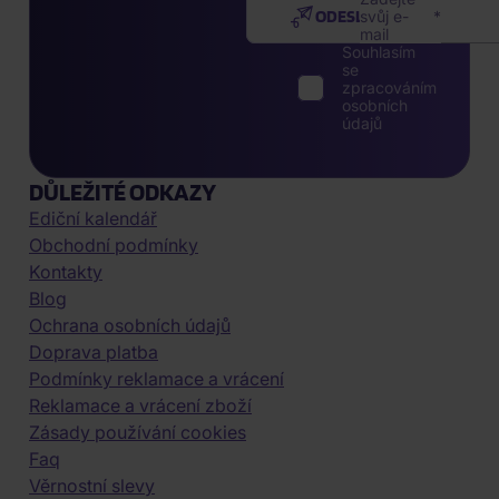
ODESLAT
svůj e-
mail
Souhlasím
se
zpracováním
osobních
údajů
DŮLEŽITÉ ODKAZY
Ediční kalendář
Obchodní podmínky
Kontakty
Blog
Ochrana osobních údajů
Doprava platba
Podmínky reklamace a vrácení
Reklamace a vrácení zboží
Zásady používání cookies
Faq
Věrnostní slevy