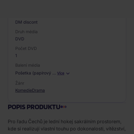
018741
Výrobce / Značka
DM discont
Druh média
DVD
Počet DVD
1
Balení média
Pošetka (papírový
…
Více
Žánr
Komedie
Drama
POPIS PRODUKTU
Pro řadu Čechů je lední hokej sakrálním prostorem,
kde si realizují vlastní touhu po dokonalosti, vítězství,