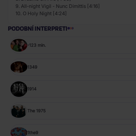
9. All-night Vigil - Nunc Dimittis [4:16]
10. O Holy Night [4:24]
PODOBNÍ INTERPRETI
-123 min.
1349
1914
The 1975
1the9