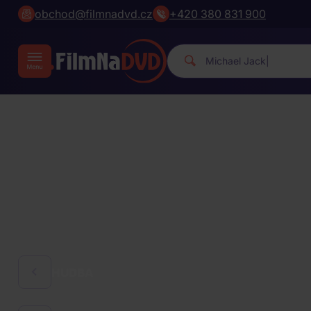
obchod@filmnadvd.cz
+420 380 831 900
Michael Ja
|
HUDBA