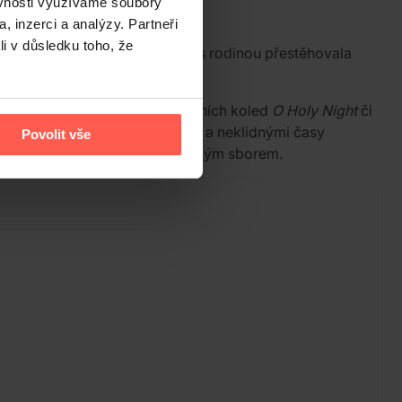
ěvnosti využíváme soubory
, inzerci a analýzy. Partneři
li v důsledku toho, že
ruzii v roce 1984, v dětství se s rodinou přestěhovala
ku skladeb – od tradičních zimních koled
O Holy Night
či
a jejím dětstvím v sovětské Gruzii a neklidnými časy
Povolit vše
vacetičlenným gruzínským ženským sborem.