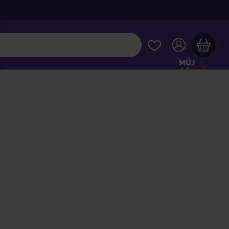
MŮJ
ÚČET
Váš nákupní košík je prázdný
HLÉDNĚTE SI NEJOBLÍBENĚJŠÍ PRODUKTY
kupte ještě za
2 000 Kč
a dopravu máte zdarma
Pokračovat v nákupu