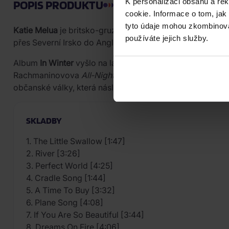
K personalizaci obsahu a re
POPIS PRODUKTU
cookie. Informace o tom, jak
tyto údaje mohou zkombinovat
Katie Melua
je britsko-gruzínská zpěvačka a skladatelka p
používáte jejich služby.
přes Severní Irsko do Anglie a patří mezi komerčně nejús
Album
In Winter
vyšlo na labelu BMG v říjnu 2016. Jedná 
Rachmaninovova
All‑Night Vigil – Nunc Dimittis
po covery
občanské války, která následovala po rozpadu SSSR. V 
SKLADBY
1. The Little Swallow [1:47]
2. River [3:26]
3. Perfect World [4:25]
4. Cradle Song [1:44]
5. A Time To Buy [3:32]
6. Plane Song [4:08]
7. If You Are So Beautiful [3:44]
8. Dreams On Fire [4:06]