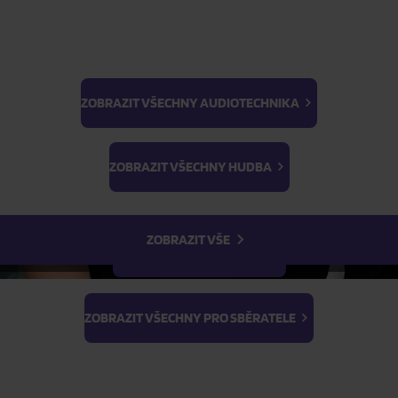
ZOBRAZIT VŠECHNY AUDIOTECHNIKA
BTS
ŽÁDOST O TELEFONICKOU OBJEDNÁVKU
Light Stick & Keyring
ZOBRAZIT VŠECHNY HUDBA
Stray Kids
Parametry produktu
ZOBRAZIT VŠE
Popis produktu
ZOBRAZIT VŠECHNY FILMY
ZOBRAZIT VŠECHNY PRO SBĚRATELE