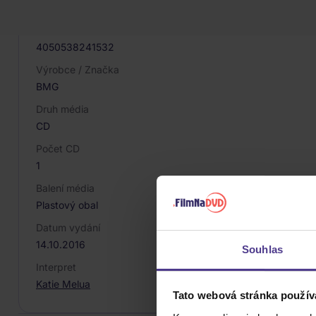
015066
EAN
4050538241532
Výrobce / Značka
BMG
Druh média
CD
Počet CD
1
Balení média
Plastový obal
Datum vydání
14.10.2016
Souhlas
Interpret
Katie Melua
Tato webová stránka použív