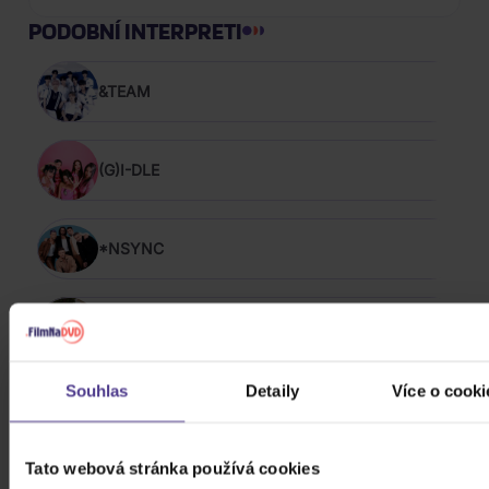
PODOBNÍ INTERPRETI
&TEAM
(G)I-DLE
*NSYNC
100 Gecs
Souhlas
Detaily
Více o cooki
-123 min.
Tato webová stránka používá cookies
The 1975