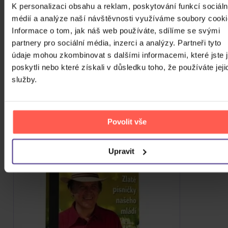
K personalizaci obsahu a reklam, poskytování funkcí sociáln
médií a analýze naší návštěvnosti využíváme soubory cooki
ZOBRAZIT VŠECHNY
Informace o tom, jak náš web používáte, sdílíme se svými
partnery pro sociální média, inzerci a analýzy. Partneři tyto
VÍCE OD JAROSLAV
údaje mohou zkombinovat s dalšími informacemi, které jste 
poskytli nebo které získali v důsledku toho, že používáte jeji
MATĚJŮ
služby.
Do nálady se vám možná trefí i následující kusovky.
Mrkněte na ně.
Povolit vše
Upravit