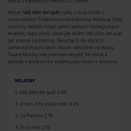
čerpá z klasických melodií 20. století.
Album
Váš dům šel spát
vyšlo v roce 2009 u
vydavatelství Československá Muzika. Kolekce Zlaté
písničky našeho mládí nabízí patnáct nostalgických
skladeb, mezi nimiž zazní jak titulní
Váš dům šel spát
,
tak známá
La Paloma
,
Šanghaj
či
Po starých
zámeckých schodech
. Album natočené ve studiu
České Muziky má celkovou stopáž 54 minut a
spojuje v sobě prvky vokální pop music a šansonu.
SKLADBY
1. Váš dům šel spát 3:46
2. V den, kdy přijde déšť 4:29
3. La Paloma 2:15
4. Proč mlčí 3:13