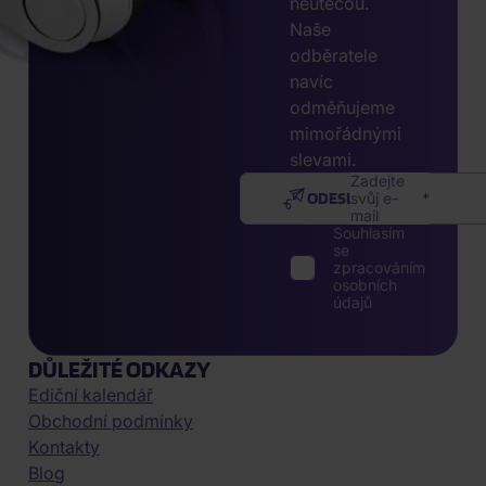
neutečou.
Naše
odběratele
navíc
odměňujeme
mimořádnými
slevami.
Zadejte
ODESLAT
svůj e-
mail
Souhlasím
se
zpracováním
osobních
údajů
DŮLEŽITÉ ODKAZY
Ediční kalendář
Obchodní podmínky
Kontakty
Blog