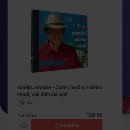
Matějů Jaroslav - Zlaté písničky našeho
mládí, Váš dům šel spát
CD
129 Kč
Skladem
DO KOŠÍKU