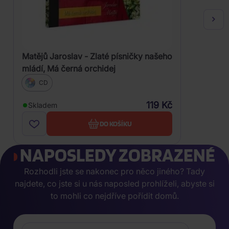
Matějů Jaroslav - Zlaté písničky našeho
mládí, Má černá orchidej
CD
119 Kč
Skladem
DO KOŠÍKU
NAPOSLEDY ZOBRAZENÉ
Rozhodli jste se nakonec pro něco jiného? Tady
najdete, co jste si u nás naposled prohlíželi, abyste si
to mohli co nejdříve pořídit domů.