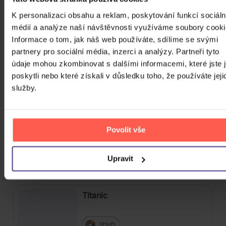
179 Kč
Skladem
K personalizaci obsahu a reklam, poskytování funkcí sociáln
médií a analýze naší návštěvnosti využíváme soubory cooki
Osobní strážce
Informace o tom, jak náš web používáte, sdílíme se svými
partnery pro sociální média, inzerci a analýzy. Partneři tyto
údaje mohou zkombinovat s dalšími informacemi, které jste 
DVD
poskytli nebo které získali v důsledku toho, že používáte jeji
89 Kč
služby.
Skladem
Nemocnice na kraji města -
kolekce
Povolit vše
10DVD
Upravit
599 Kč
Nedostupné
Titanic
2DVD