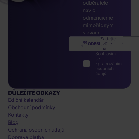
odběratele
navíc
odměňujeme
mimořádnými
slevami.
Zadejte
ODESLAT
svůj e-
mail
Souhlasím
se
zpracováním
osobních
údajů
DŮLEŽITÉ ODKAZY
Ediční kalendář
Obchodní podmínky
Kontakty
Blog
Ochrana osobních údajů
Doprava platba