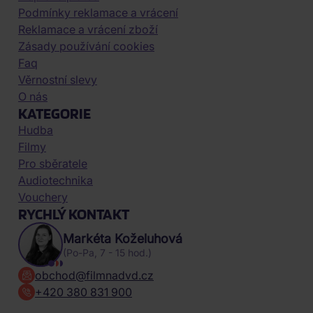
Podmínky reklamace a vrácení
Reklamace a vrácení zboží
Zásady používání cookies
Faq
Věrnostní slevy
O nás
KATEGORIE
Hudba
Filmy
Pro sběratele
Audiotechnika
Vouchery
RYCHLÝ KONTAKT
Markéta Koželuhová
(Po-Pa, 7 - 15 hod.)
obchod@filmnadvd.cz
+420 380 831 900