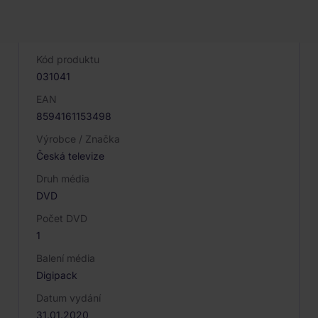
PARAMETRY PRODUKTU
Kód produktu
031041
EAN
8594161153498
Výrobce / Značka
Česká televize
Druh média
DVD
Počet DVD
1
Balení média
Digipack
Datum vydání
31.01.2020