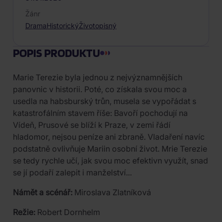
Žánr
Drama
Historický
Životopisný
POPIS PRODUKTU
Marie Terezie byla jednou z nejvýznamnějších
panovnic v historii. Poté, co získala svou moc a
usedla na habsburský trůn, musela se vypořádat s
katastrofálním stavem říše: Bavoří pochodují na
Vídeň, Prusové se blíží k Praze, v zemi řádí
hladomor, nejsou peníze ani zbraně. Vladaření navíc
podstatně ovlivňuje Mariin osobní život. Mrie Terezie
se tedy rychle učí, jak svou moc efektivn využít, snad
se jí podaří zalepit i manželství...
Námět a scénář:
Miroslava Zlatníková
Režie:
Robert Dornhelm