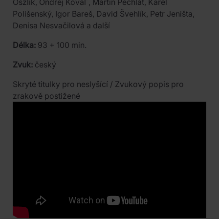
Oszlík, Ondrej Koval´, Martin Pechlát, Karel
Polišenský, Igor Bareš, David Švehlík, Petr Jeništa,
Denisa Nesvačilová a další
Délka:
93 + 100 min.
Zvuk:
český
Skryté titulky pro neslyšící / Zvukový popis pro
zrakově postižené