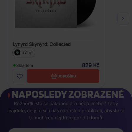
Lynyrd Skynyrd: Collected
2Vinyl
829 Kč
Skladem
DO KOŠÍKU
NAPOSLEDY ZOBRAZENÉ
Rozhodli jste se nakonec pro něco jiného? Tady
najdete, co jste si u nás naposled prohlíželi, abyste si
to mohli co nejdříve pořídit domů.