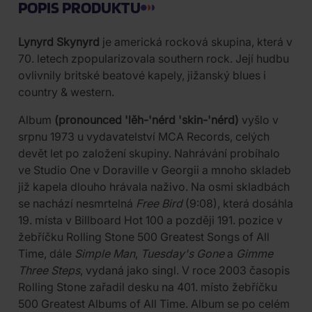
POPIS PRODUKTU
Lynyrd Skynyrd
je americká rocková skupina, která v
70. letech zpopularizovala southern rock. Její hudbu
ovlivnily britské beatové kapely, jižanský blues i
country & western.
Album
(pronounced 'lĕh-'nérd 'skin-'nérd)
vyšlo v
srpnu 1973 u vydavatelství MCA Records, celých
devět let po založení skupiny. Nahrávání probíhalo
ve Studio One v Doraville v Georgii a mnoho skladeb
již kapela dlouho hrávala naživo. Na osmi skladbách
se nachází nesmrtelná
Free Bird
(9:08), která dosáhla
19. místa v Billboard Hot 100 a později 191. pozice v
žebříčku Rolling Stone 500 Greatest Songs of All
Time, dále
Simple Man
,
Tuesday's Gone
a
Gimme
Three Steps
, vydaná jako singl. V roce 2003 časopis
Rolling Stone zařadil desku na 401. místo žebříčku
500 Greatest Albums of All Time. Album se po celém