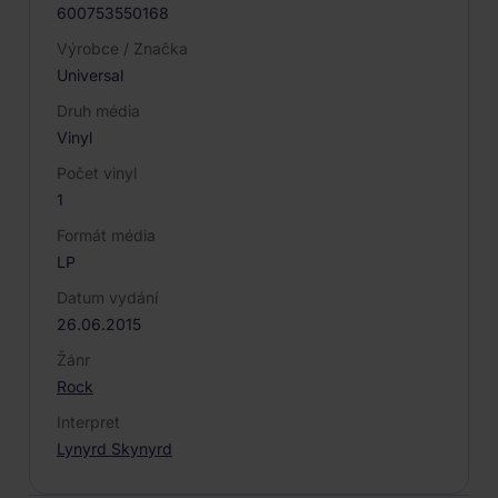
600753550168
Výrobce / Značka
Universal
Druh média
Vinyl
Počet vinyl
1
Formát média
LP
Datum vydání
26.06.2015
Žánr
Rock
Interpret
Lynyrd Skynyrd