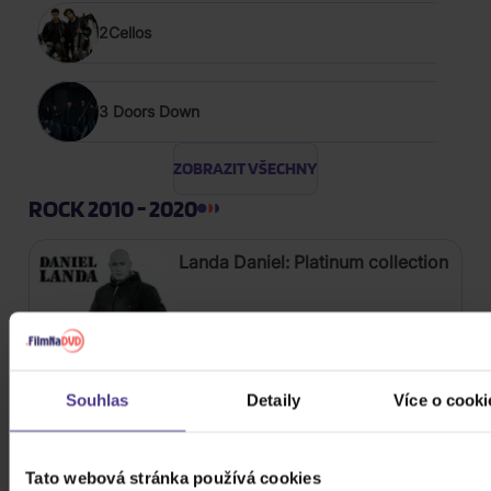
2Cellos
3 Doors Down
ZOBRAZIT VŠECHNY
ROCK 2010 - 2020
Landa Daniel: Platinum collection
3CD
343 Kč
Skladem
Souhlas
Detaily
Více o cooki
Kabát: Original Albums Vol. 1
Tato webová stránka používá cookies