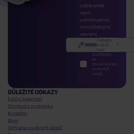
odběratele
navíc
odměňujeme
mimořádnými
slevami.
Zadejte
ODESLAT
svůj e-
mail
Souhlasím
se
zpracováním
osobních
údajů
DŮLEŽITÉ ODKAZY
Ediční kalendář
Obchodní podmínky
Kontakty
Blog
Ochrana osobních údajů