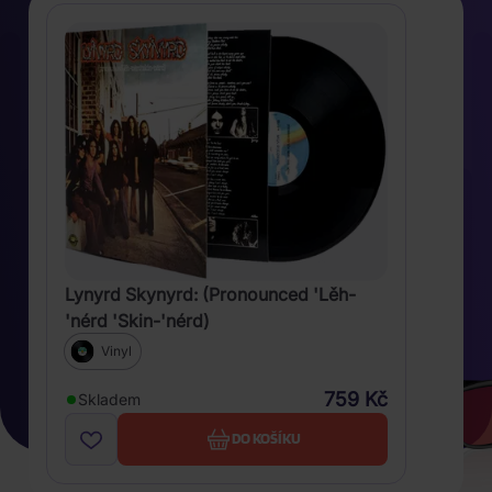
Lynyrd Skynyrd: (Pronounced 'Lěh-
'nérd 'Skin-'nérd)
Vinyl
759 Kč
Skladem
DO KOŠÍKU