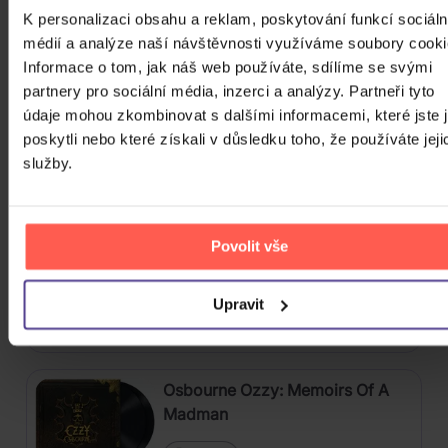
4CD
K personalizaci obsahu a reklam, poskytování funkcí sociáln
médií a analýze naší návštěvnosti využíváme soubory cooki
449 Kč
Skladem
Informace o tom, jak náš web používáte, sdílíme se svými
partnery pro sociální média, inzerci a analýzy. Partneři tyto
Škwor: Sečteno podtrženo Best
údaje mohou zkombinovat s dalšími informacemi, které jste 
Of
poskytli nebo které získali v důsledku toho, že používáte jeji
služby.
2CD
259 Kč
Skladem
Povolit vše
Nirvana: Nevermind
Upravit
Vinyl
759 Kč
Skladem
Osbourne Ozzy: Memoirs Of A
Madman