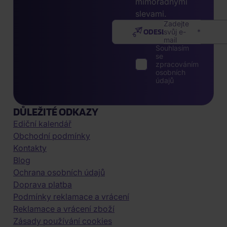
mimořádnými
slevami.
Zadejte
ODESLAT
svůj e-
mail
Souhlasím
se
zpracováním
osobních
údajů
DŮLEŽITÉ ODKAZY
Ediční kalendář
Obchodní podmínky
Kontakty
Blog
Ochrana osobních údajů
Doprava platba
Podmínky reklamace a vrácení
Reklamace a vrácení zboží
Zásady používání cookies