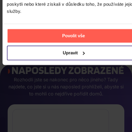
poskytli nebo které získali v důsledku toho, že používáte jeji
služby.
Elektronika Praha Speaker cable
Povolit vše
47 Kč
Skladem
DO KOŠÍKU
Upravit
NAPOSLEDY ZOBRAZENÉ
Rozhodli jste se nakonec pro něco jiného? Tady
najdete, co jste si u nás naposled prohlíželi, abyste si
to mohli co nejdříve pořídit domů.