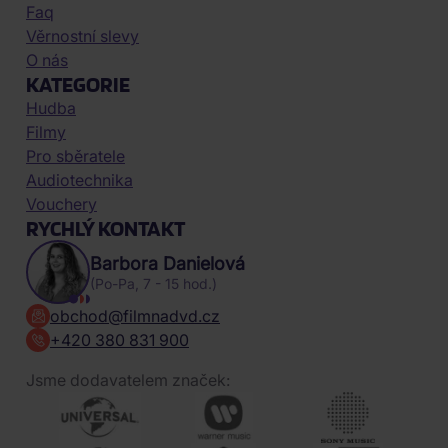
Faq
Věrnostní slevy
O nás
KATEGORIE
Hudba
Filmy
Pro sběratele
Audiotechnika
Vouchery
RYCHLÝ KONTAKT
Barbora Danielová
(Po-Pa, 7 - 15 hod.)
obchod@filmnadvd.cz
+420 380 831 900
Jsme dodavatelem značek: