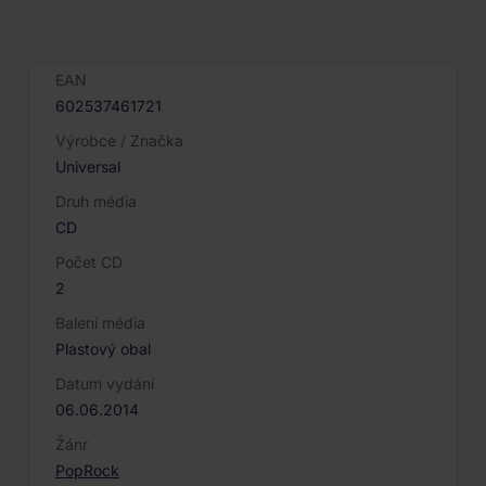
Kód produktu
007286
EAN
602537461721
Výrobce / Značka
Universal
Druh média
CD
Počet CD
2
Balení média
Plastový obal
Datum vydání
06.06.2014
Žánr
Pop
Rock