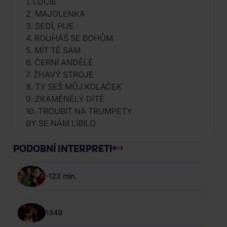
1. LUCIE
2. MAJOLENKA
3. SEDÍ, PIJE
4. ROUHÁŠ SE BOHŮM
5. MÍT TĚ SÁM
6. ČERNÍ ANDĚLÉ
7. ŽHAVÝ STROJE
8. TY SEŠ MŮJ KOLÁČEK
9. ZKAMĚNĚLÝ DÍTĚ
10. TROUBIT NA TRUMPETY
BY SE NÁM LÍBILO
PODOBNÍ INTERPRETI
-123 min.
1349