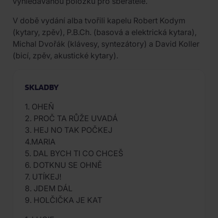
vyhledávanou položku pro sběratele.
V době vydání alba tvořili kapelu Robert Kodym
(kytary, zpěv), P.B.Ch. (basová a elektrická kytara),
Michal Dvořák (klávesy, syntezátory) a David Koller
(bicí, zpěv, akustické kytary).
SKLADBY
1. OHEŇ
2. PROČ TA RŮŽE UVADÁ
3. HEJ NO TAK POČKEJ
4.MARIA
5. DAL BYCH TI CO CHCEŠ
6. DOTKNU SE OHNĚ
7. UTÍKEJ!
8. JDEM DÁL
9. HOLČIČKA JE KAT