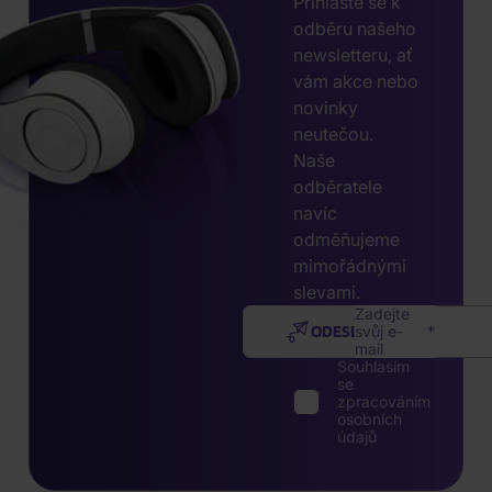
Přihlaste se k
odběru našeho
newsletteru, ať
vám akce nebo
novinky
neutečou.
Naše
odběratele
navíc
odměňujeme
mimořádnými
slevami.
Zadejte
ODESLAT
svůj e-
mail
Souhlasím
se
zpracováním
osobních
údajů