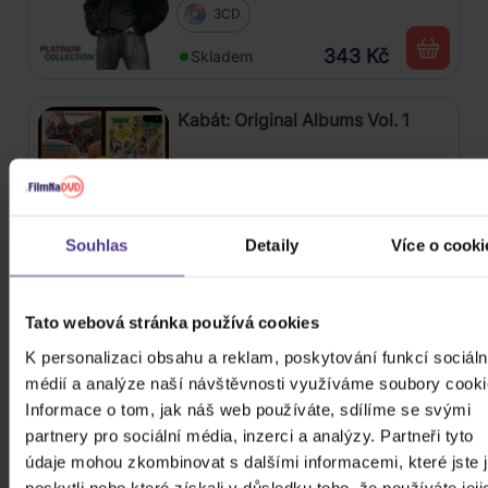
3CD
343 Kč
Skladem
Kabát: Original Albums Vol. 1
4CD
449 Kč
Skladem
Souhlas
Detaily
Více o cooki
Škwor: Sečteno podtrženo Best
Of
Tato webová stránka používá cookies
K personalizaci obsahu a reklam, poskytování funkcí sociáln
2CD
médií a analýze naší návštěvnosti využíváme soubory cooki
259 Kč
Skladem
Informace o tom, jak náš web používáte, sdílíme se svými
partnery pro sociální média, inzerci a analýzy. Partneři tyto
Nirvana: Nevermind
údaje mohou zkombinovat s dalšími informacemi, které jste 
poskytli nebo které získali v důsledku toho, že používáte jeji