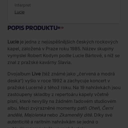
Interpret
Lucie
POPIS PRODUKTU
Lucie
je jedna z nejúspěšnějších českých rockových
kapel, založená v Praze roku 1985. Název skupiny
vymyslel Robert Kodym podle Lucie Bártové, s níž se
znal z pražské kavárny Slavia.
Dvojalbum
Live
(též známé jako „červená a modrá
deska“) vyšlo v roce 1992 a zachycuje koncert v
pražské Lucerně z téhož roku. Na 19 nahrávkách jsou
zastoupeny skladby z repertoáru kapely včetně
písní, které nevyšly na žádném řadovém studiovém
albu. Mezi zvýrazněné momenty patří
Oheň
,
Černí
andělé
,
Majolenka
nebo
Zkamenělý dítě
. Díky své
autenticitě a raritním nahrávkám se jedná o