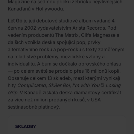
Magazine na sedmou příčku žebříčku nejvlivnějších
Kanaďanů v Hollywoodu.
Let Go
je její debutové studiové album vydané 4.
června 2002 vydavatelstvím Arista Records. Pod
vedením producentů The Matrix, Clifa Magnesse a
dalších vznikla deska spojující pop, prvky
alternativního rocku a pop-rocku s texty zaměřenými
na mladistvé problémy, mezilidské vztahy a
individualitu. Album se dočkalo obrovského ohlasu
— po celém světě se prodalo přes 16 milionů kopií.
Obsahuje celkem 13 skladeb, mezi kterými vynikají
hity
Complicated
,
Sk8er Boi
,
I'm with You
či
Losing
Grip
. V Kanadě získala deska diamantový certifikát
za více než milion prodaných kusů, v USA
šestinásobně platinový.
SKLADBY