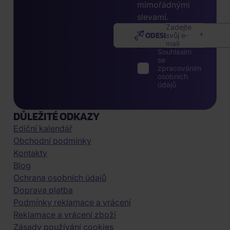
mimořádnými
slevami.
Zadejte
ODESLAT
svůj e-
mail
Souhlasím
se
zpracováním
osobních
údajů
DŮLEŽITÉ ODKAZY
Ediční kalendář
Obchodní podmínky
Kontakty
Blog
Ochrana osobních údajů
Doprava platba
Podmínky reklamace a vrácení
Reklamace a vrácení zboží
Zásady používání cookies