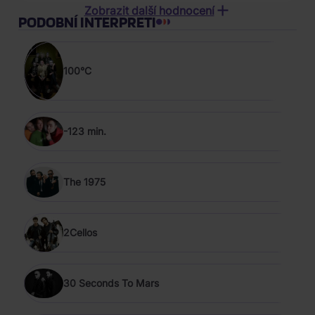
Zobrazit další hodnocení
PODOBNÍ INTERPRETI
04.05.2023 od Pavlína m********
26.04.2023 od Josef V*******
100°C
-123 min.
The 1975
2Cellos
30 Seconds To Mars