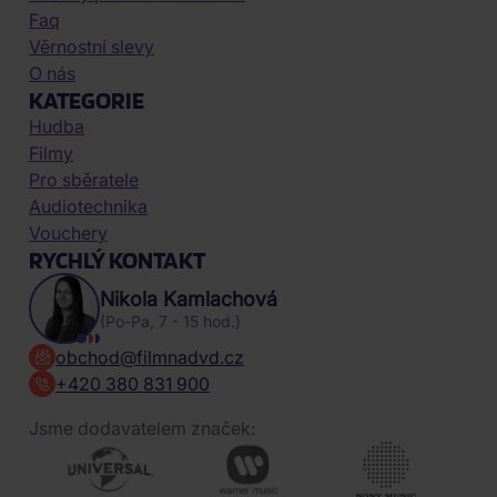
Faq
Věrnostní slevy
O nás
KATEGORIE
Hudba
Filmy
Pro sběratele
Audiotechnika
Vouchery
RYCHLÝ KONTAKT
Nikola Kamlachová
(Po-Pa, 7 - 15 hod.)
obchod@filmnadvd.cz
+420 380 831 900
Jsme dodavatelem značek: