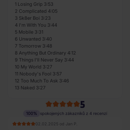
1 Losing Grip 3:53
2 Complicated 4:05
3 Sk8er Boi 3:23
4 I'm With You 3:44
5 Mobile 3:31
6 Unwanted 3:40
7 Tomorrow 3:48
8 Anything But Ordinary 4:12
9 Things I'll Never Say 3:44
10 My World 3:27
11 Nobody's Fool 3:57
12 Too Much To Ask 3:46
13 Naked 3:27
5
100%
spokojených zákazníků z 4 recenzí
02.02.2025 od Jan P.
04.07.2023 od Miroslav K*****