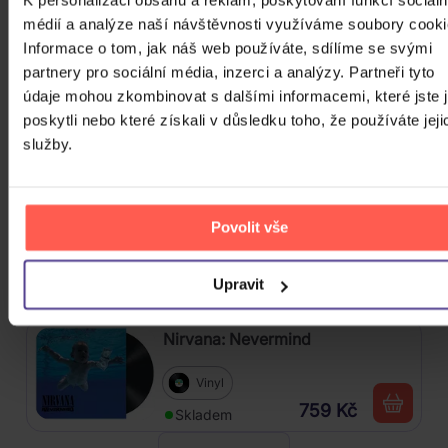
médií a analýze naší návštěvnosti využíváme soubory cooki
Osbourne Ozzy: The Essential
Informace o tom, jak náš web používáte, sdílíme se svými
Ozzy Osbourne
partnery pro sociální média, inzerci a analýzy. Partneři tyto
údaje mohou zkombinovat s dalšími informacemi, které jste 
2CD
poskytli nebo které získali v důsledku toho, že používáte jeji
239 Kč
Skladem
služby.
Škwor: Sečteno podtrženo Best
Of
Povolit vše
2CD
259 Kč
Upravit
Skladem
Nirvana: Nevermind
Vinyl
759 Kč
Skladem