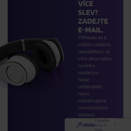
VÍCE
SLEV?
ZADEJTE
E-MAIL.
Přihlaste se k
odběru našeho
newsletteru, ať
vám akce nebo
novinky
neutečou.
Naše
odběratele
navíc
odměňujeme
mimořádnými
slevami.
Zadejte
ODESLAT
svůj e-
mail