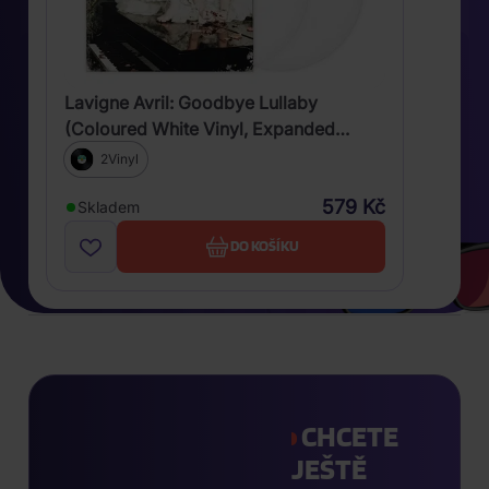
Lavigne Avril: Goodbye Lullaby
(Coloured White Vinyl, Expanded
Edition)
2Vinyl
579 Kč
Skladem
DO KOŠÍKU
CHCETE
JEŠTĚ