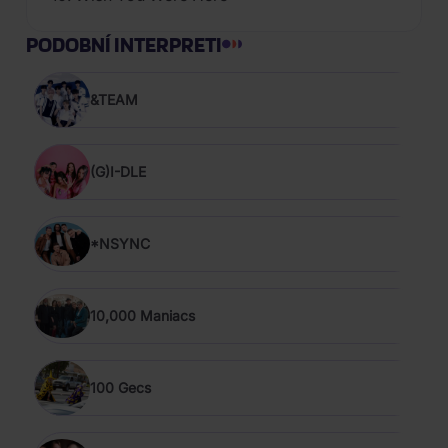
PODOBNÍ INTERPRETI
&TEAM
(G)I-DLE
*NSYNC
10,000 Maniacs
100 Gecs