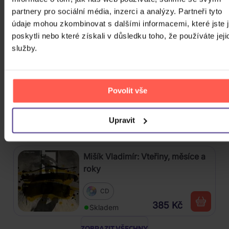
2025) Part 2
partnery pro sociální média, inzerci a analýzy. Partneři tyto
údaje mohou zkombinovat s dalšími informacemi, které jste 
CD
poskytli nebo které získali v důsledku toho, že používáte jeji
289 Kč
služby.
Skladem
Kabát: Original Albums Vol.3
Povolit vše
4CD
Upravit
439 Kč
Skladem
Mišík Vladimír: Vteřiny, měsíce a
roky
CD
385 Kč
Skladem
ZOBRAZIT VŠECHNY