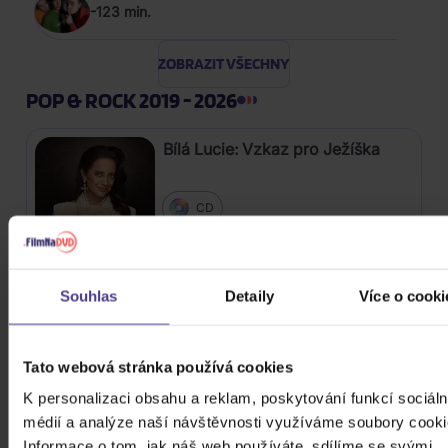
-123 min.
ZOBRAZIT VŠECHNY
POP & ROCK 2019 - 2026
Bílá Lucie: Vzkaz pro Ježíška
CD
279 Kč
Skladem
Souhlas
Detaily
Více o cooki
Gott Karel: Snění o Vánocích
3CD
Tato webová stránka používá cookies
399 Kč
Skladem
K personalizaci obsahu a reklam, poskytování funkcí sociáln
médií a analýze naší návštěvnosti využíváme soubory cooki
Harlej: Best Of 30 let (2006 -
Informace o tom, jak náš web používáte, sdílíme se svými