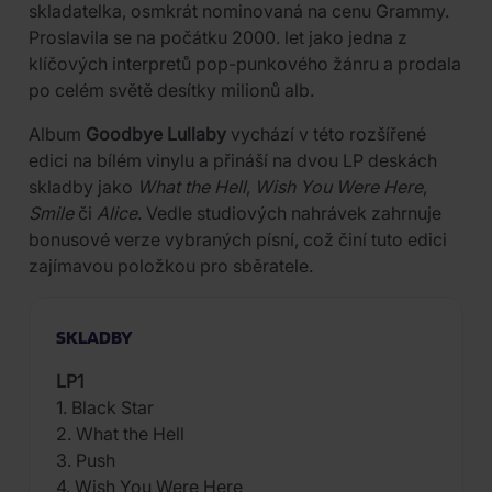
skladatelka, osmkrát nominovaná na cenu Grammy.
Proslavila se na počátku 2000. let jako jedna z
klíčových interpretů pop-punkového žánru a prodala
po celém světě desítky milionů alb.
Album
Goodbye Lullaby
vychází v této rozšířené
edici na bílém vinylu a přináší na dvou LP deskách
skladby jako
What the Hell
,
Wish You Were Here
,
Smile
či
Alice
. Vedle studiových nahrávek zahrnuje
bonusové verze vybraných písní, což činí tuto edici
zajímavou položkou pro sběratele.
SKLADBY
LP1
1. Black Star
2. What the Hell
3. Push
4. Wish You Were Here