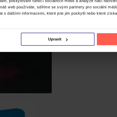
1
ks
klam, poskytování funkcí sociálních médií a analýze naší návšt
 náš web používáte, sdílíme se svými partnery pro sociální média
 s dalšími informacemi, které jste jim poskytli nebo které získa
Upravit