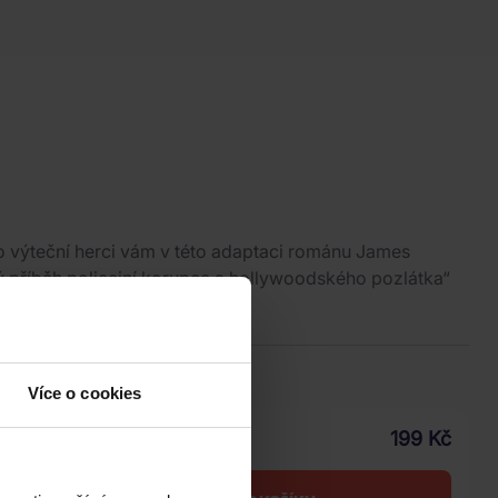
o výteční herci vám v této adaptaci románu James
vý příběh policejní korupce a hollywoodského pozlátka“
wspapers).
Celý popis
ice
.2026
Více o cookies
199 Kč
Vaše cena s DPH