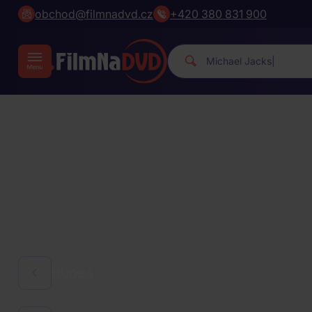
obchod@filmnadvd.cz
+420 380 831 900
Michae
|
HUDBA