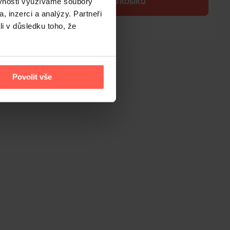
DO KOŠÍKU
ěvnosti využíváme soubory
, inzerci a analýzy. Partneři
li v důsledku toho, že
Nejnižší cena za posledních 30 dní: 339 Kč
Povolit vše