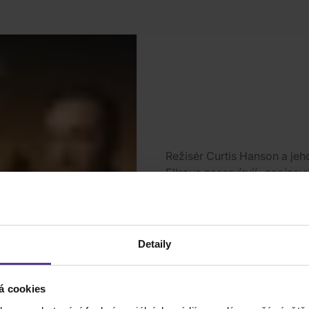
Režisér Curtis Hanson a jeh
Ellroye naservírují „napína
(Marshall Fine, Gannett Ne
Exped
Skladem
(2 ks)
10.08
Detaily
á cookies