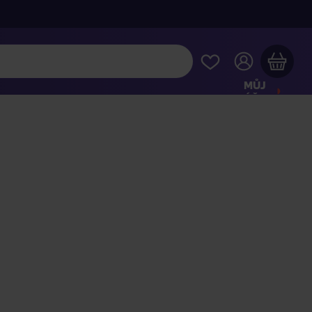
MŮJ
ÚČET
Váš nákupní košík je prázdný
HLÉDNĚTE SI NEJOBLÍBENĚJŠÍ PRODUKTY
kupte ještě za
2 000 Kč
a dopravu máte zdarma
Pokračovat v nákupu