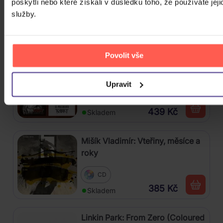
poskytli nebo které získali v důsledku toho, že používáte jeji
služby.
3CD
399 Kč
Skladem
Povolit vše
Kabát: Original Albums Vol.3
Upravit
4CD
439 Kč
Skladem
Mišík Vladimír: Vteřiny, měsíce a
roky
CD
385 Kč
Skladem
Linkin Park: From Zero (Coloured