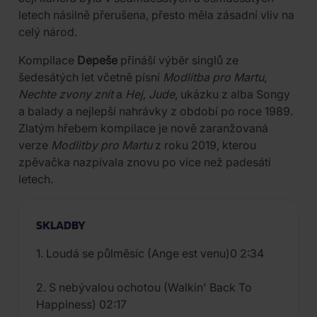
letech násilně přerušena, přesto měla zásadní vliv na
celý národ.
Kompilace
Depeše
přináší výběr singlů ze
šedesátých let včetně písní
Modlitba pro Martu
,
Nechte zvony znít
a
Hej, Jude
, ukázku z alba Songy
a balady a nejlepší nahrávky z období po roce 1989.
Zlatým hřebem kompilace je nově zaranžovaná
verze
Modlitby pro Martu
z roku 2019, kterou
zpěvačka nazpívala znovu po více než padesáti
letech.
SKLADBY
1. Loudá se půlměsíc (Ange est venu)0 2:34
2. S nebývalou ochotou (Walkin' Back To
Happiness) 02:17