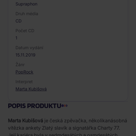
Supraphon
Druh média
CD
Počet CD
1
Datum vydání
15.11.2019
Žánr
Pop
Rock
Interpret
Marta Kubišová
POPIS PRODUKTU
Marta Kubišová
je česká zpěvačka, několikanásobná
vítězka ankety Zlatý slavík a signatářka Charty 77.
Její kariéra byla v sedmdesátých a osmdesátých