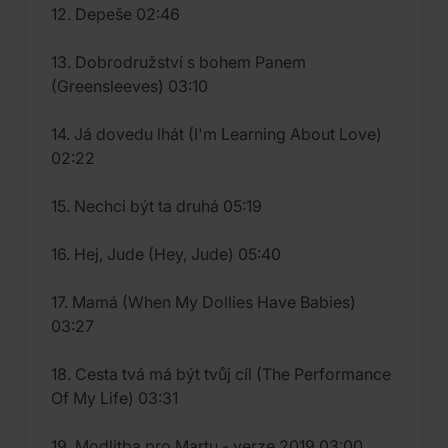
12. Depeše 02:46
13. Dobrodružství s bohem Panem
(Greensleeves) 03:10
14. Já dovedu lhát (I'm Learning About Love)
02:22
15. Nechci být ta druhá 05:19
16. Hej, Jude (Hey, Jude) 05:40
17. Mamá (When My Dollies Have Babies)
03:27
18. Cesta tvá má být tvůj cíl (The Performance
Of My Life) 03:31
19. Modlitba pro Martu - verze 2019 03:00