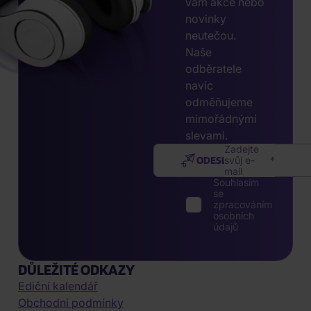
vám akce nebo
novinky
neutečou.
Naše
odběratele
navíc
odměňujeme
mimořádnými
slevami.
Zadejte
ODESLAT
svůj e-
mail
Souhlasím
se
zpracováním
osobních
údajů
DŮLEŽITÉ ODKAZY
Ediční kalendář
Obchodní podmínky