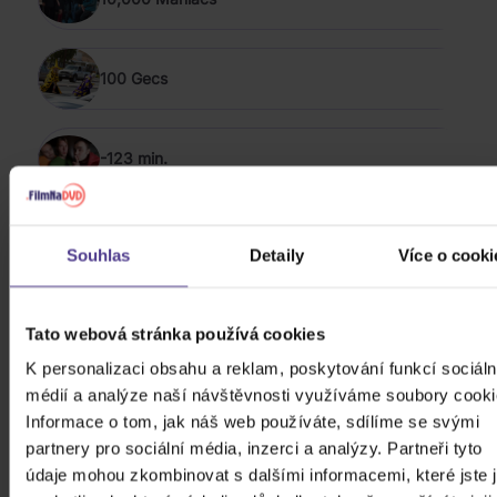
100 Gecs
-123 min.
ZOBRAZIT VŠECHNY
POP & ROCK 2014 - 2024
Souhlas
Detaily
Více o cooki
Bílá Lucie: Vzkaz pro Ježíška
Tato webová stránka používá cookies
K personalizaci obsahu a reklam, poskytování funkcí sociáln
CD
médií a analýze naší návštěvnosti využíváme soubory cooki
279 Kč
Skladem
Informace o tom, jak náš web používáte, sdílíme se svými
partnery pro sociální média, inzerci a analýzy. Partneři tyto
údaje mohou zkombinovat s dalšími informacemi, které jste 
Gott Karel: Snění o Vánocích