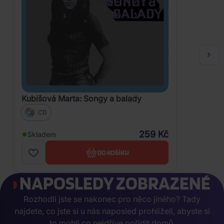
Kubišová Marta: Songy a balady
CD
259 Kč
Skladem
DO KOŠÍKU
NAPOSLEDY ZOBRAZENÉ
Rozhodli jste se nakonec pro něco jiného? Tady
najdete, co jste si u nás naposled prohlíželi, abyste si
to mohli co nejdříve pořídit domů.