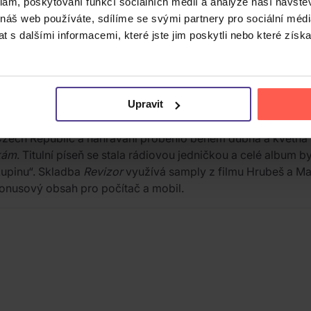
klam, poskytování funkcí sociálních médií a analýze naší návšt
 náš web používáte, sdílíme se svými partnery pro sociální média
 s dalšími informacemi, které jste jim poskytli nebo které získa
et a patří mezi nejhranější české rockové kapely. Jejím pilí
é nástroje. Hudebně se Kryštof pohybují v soft rocku s pop-r
Upravit
a melodickému zpracování.
Czech Republic a nahrávání proběhlo během dubna a května 
kám
. Titulní píseň se stala rádiovou jedničkou a celé album
skupinu“. Skladba
Revizor
využívá samply z filmu Hrubeš a Ma
bonusový obsah pro počítač a mobil.