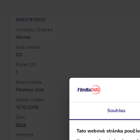
008562
EAN
94637875520
Výrobce / Značka
Warner
Druh média
CD
Počet CD
1
Balení média
Plastový obal
Datum vydání
13.10.2006
Souhlas
Žánr
Rock
Tato webová stránka použív
Interpret