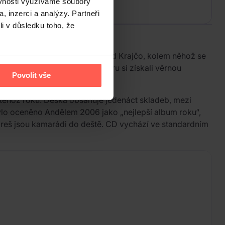
ěvnosti využíváme soubory
, inzerci a analýzy. Partneři
li v důsledku toho, že
řem je zpěvák a kytarista Richard Krajčo, kolem něhož se
ockovými prvky a v českém éteru si získali věrnou
Povolit vše
téhož roku. Deska obsahuje jedenáct skladeb, mezi
 bylo oceněno Andělem 2006 jako „nejlepší album roku“,
reš jsou kamarádi do deště. CD vychází ve standardním