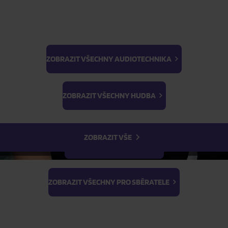
ZOBRAZIT VŠECHNY AUDIOTECHNIKA
ŽÁDOST O TELEFONICKOU OBJEDNÁVKU
BTS
Light Stick & Keyring
ZOBRAZIT VŠECHNY HUDBA
Stray Kids
Parametry produktu
ZOBRAZIT VŠE
Popis produktu
ZOBRAZIT VŠECHNY FILMY
ZOBRAZIT VŠECHNY PRO SBĚRATELE