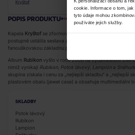
K personalizaci obsahu a re
Kryštof
cookie. Informace o tom, jak
tyto údaje mohou zkombinovat
POPIS PRODUKTU
používáte jejich služby.
Kapela
Kryštof
se zformovala v Havířově v polovině 90. l
postupně ustálila sestava zahrnující elektrické i dechov
fanouškovskou základnu především díky silným textům 
Album
Rubikon
vyšlo v roce 2006 na vydavatelství EMI 
nimiž vynikají
Rubikon
,
Potok lávový
,
Lampión
a
Sněhur
skupina získala i cenu za „nejlepší skladbu“ a „nejlepší 
plastovém obalu (jewel case) a obsahuje multimediální 
SKLADBY
Potok lávový
Rubikon
Lampion
Sněhurky