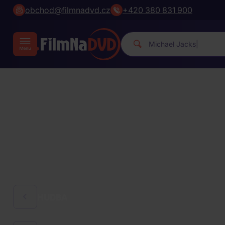
obchod@filmnadvd.cz
+420 380 831 900
|
HUDBA