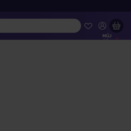
MŮJ
ÚČET
Váš nákupní košík je prázdný
HLÉDNĚTE SI NEJOBLÍBENĚJŠÍ PRODUKTY
kupte ještě za
2 000 Kč
a dopravu máte zdarma
Pokračovat v nákupu