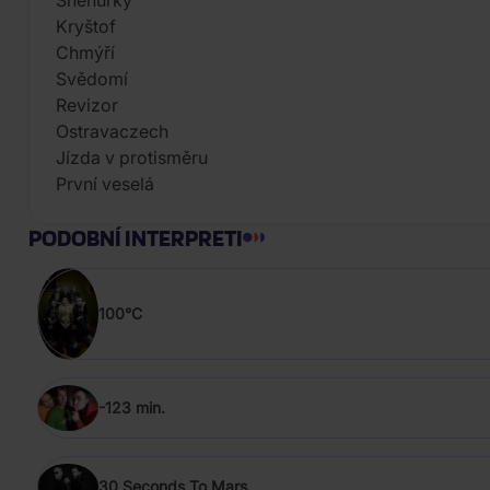
Kryštof
Chmýří
Svědomí
Revizor
Ostravaczech
Jízda v protisměru
První veselá
PODOBNÍ INTERPRETI
100°C
-123 min.
30 Seconds To Mars