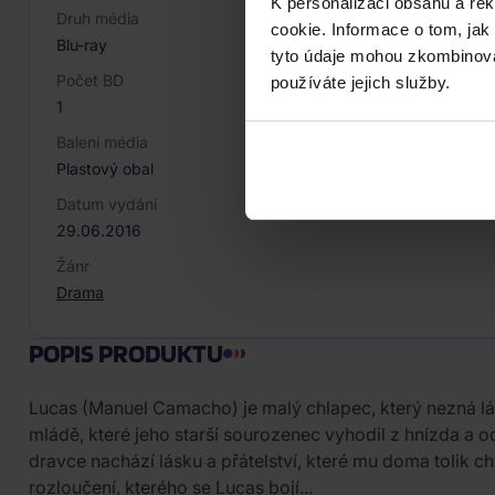
K personalizaci obsahu a re
Druh média
cookie. Informace o tom, jak
Blu-ray
tyto údaje mohou zkombinovat
Počet BD
používáte jejich služby.
1
Balení média
Plastový obal
Datum vydání
29.06.2016
Žánr
Drama
POPIS PRODUKTU
Lucas (Manuel Camacho) je malý chlapec, který nezná lá
mládě, které jeho starší sourozenec vyhodil z hnízda a o
dravce nachází lásku a přátelství, které mu doma tolik ch
rozloučení, kterého se Lucas bojí...