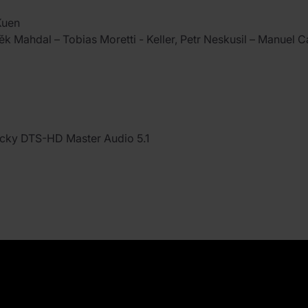
Kuen
ěk Mahdal – Tobias Moretti - Keller, Petr Neskusil – Manuel
icky DTS-HD Master Audio 5.1