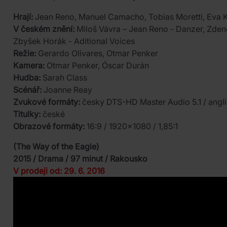
Hrají:
Jean Reno, Manuel Camacho, Tobias Moretti, Eva 
V českém znění:
Miloš Vávra – Jean Reno - Danzer, Zden
Zbyšek Horák - Aditional Voices
Režie:
Gerardo Olivares, Otmar Penker
Kamera:
Otmar Penker, Óscar Durán
Hudba:
Sarah Class
Scénář:
Joanne Reay
Zvukové formáty:
česky DTS-HD Master Audio 5.1 / angl
Titulky:
české
Obrazové formáty:
16:9 / 1920x1080 / 1,85:1
(The Way of the Eagle)
2015 / Drama / 97 minut / Rakousko
V prodeji od: 29. 6. 2016