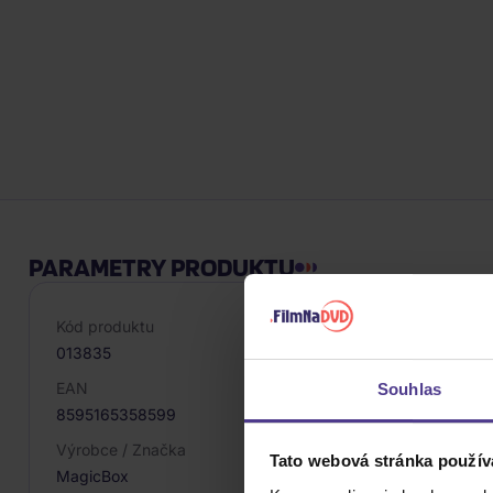
PARAMETRY PRODUKTU
Kód produktu
013835
EAN
Souhlas
8595165358599
Výrobce / Značka
Tato webová stránka použív
MagicBox