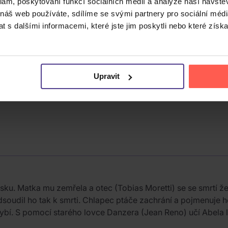
klam, poskytování funkcí sociálních médií a analýze naší návšt
 náš web používáte, sdílíme se svými partnery pro sociální média
 s dalšími informacemi, které jste jim poskytli nebo které získa
Upravit
sku. Matka mu zemřela a otec (Tobias Moretti) se se smrtí ž
dsoudil ho tak k smrti. Chlapec ptáče zachrání a pojmenuje h
ybí. S pomocí starého lovce Danzera (Jean Reno) učí Abela léta