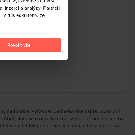
ěvnosti využíváme soubory
, inzerci a analýzy. Partneři
li v důsledku toho, že
Povolit vše
eny nedokázal vyrovnat. Jednoho dne najde Lucas orlí
o Abel, stará se o něj a krmí ho. Ve společnosti mladého
t a lovit. Pták postupně sílí a roste a brzy přijde čas