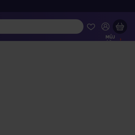
MŮJ
ÚČET
Váš nákupní košík je prázdný
HLÉDNĚTE SI NEJOBLÍBENĚJŠÍ PRODUKTY
kupte ještě za
2 000 Kč
a dopravu máte zdarma
Pokračovat v nákupu