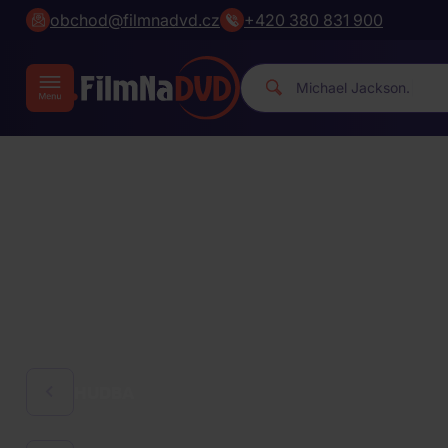
obchod@filmnadvd.cz
+420 380 831 900
M
|
HUDBA