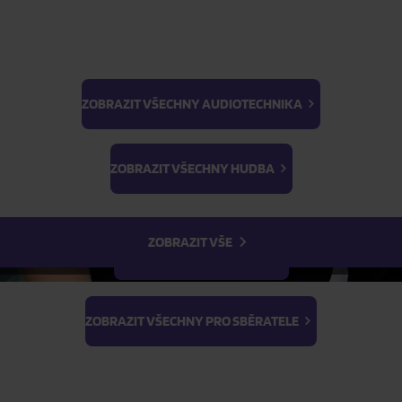
1
ks
ZOBRAZIT VŠECHNY AUDIOTECHNIKA
BTS
Light Stick & Keyring
ZOBRAZIT VŠECHNY HUDBA
Stray Kids
ZOBRAZIT VŠE
ZOBRAZIT VŠECHNY FILMY
ZOBRAZIT VŠECHNY PRO SBĚRATELE
ŽÁDOST O TELEFONICKOU OBJEDNÁVKU