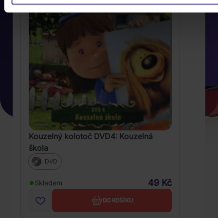
Kouzelný kolotoč DVD4: Kouzelná
škola
DVD
49 Kč
Skladem
DO KOŠÍKU