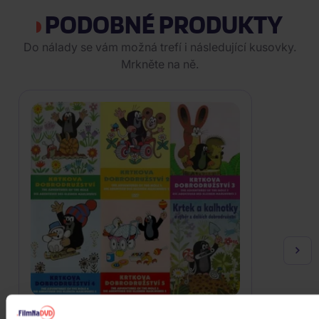
PODOBNÉ PRODUKTY
Do nálady se vám možná trefí i následující kusovky.
Mrkněte na ně.
Krteček komplet série