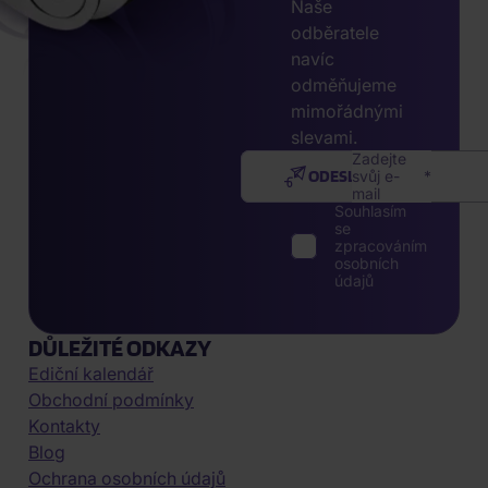
Naše
odběratele
navíc
odměňujeme
mimořádnými
slevami.
Zadejte
ODESLAT
svůj e-
mail
Souhlasím
se
zpracováním
osobních
údajů
DŮLEŽITÉ ODKAZY
Ediční kalendář
Obchodní podmínky
Kontakty
Blog
Ochrana osobních údajů