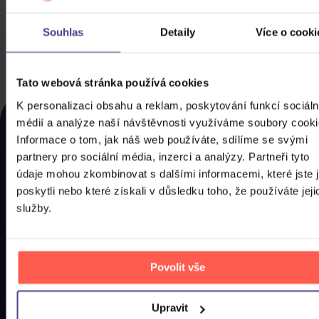
6DVD
Souhlas
Detaily
Více o cooki
399 Kč
Skladem
DO KOŠÍKU
Tato webová stránka používá cookies
NAPOSLEDY ZOBRAZENÉ
K personalizaci obsahu a reklam, poskytování funkcí sociáln
médií a analýze naší návštěvnosti využíváme soubory cooki
Rozhodli jste se nakonec pro něco jiného? Tady
Informace o tom, jak náš web používáte, sdílíme se svými
najdete, co jste si u nás naposled prohlíželi, abyste si
partnery pro sociální média, inzerci a analýzy. Partneři tyto
to mohli co nejdříve pořídit domů.
údaje mohou zkombinovat s dalšími informacemi, které jste 
poskytli nebo které získali v důsledku toho, že používáte jeji
služby.
Povolit vše
Upravit