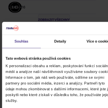
16
ZOBRAZIT VŠECHNY
ROCK 2014 - 2024
Kabát: Original Albums Vol.3
Souhlas
Detaily
Více o cooki
4CD
Tato webová stránka používá cookies
439 Kč
Skladem
K personalizaci obsahu a reklam, poskytování funkcí sociáln
médií a analýze naší návštěvnosti využíváme soubory cooki
Mišík Vladimír: Vteřiny, měsíce a
Informace o tom, jak náš web používáte, sdílíme se svými
roky
partnery pro sociální média, inzerci a analýzy. Partneři tyto
údaje mohou zkombinovat s dalšími informacemi, které jste 
CD
poskytli nebo které získali v důsledku toho, že používáte jeji
385 Kč
služby.
Skladem