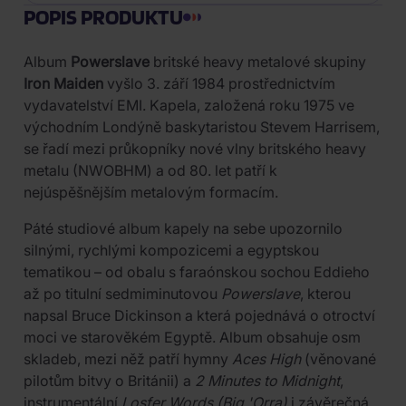
POPIS PRODUKTU
Album
Powerslave
britské heavy metalové skupiny
Iron Maiden
vyšlo 3. září 1984 prostřednictvím
vydavatelství EMI. Kapela, založená roku 1975 ve
východním Londýně baskytaristou Stevem Harrisem,
se řadí mezi průkopníky nové vlny britského heavy
metalu (NWOBHM) a od 80. let patří k
nejúspěšnějším metalovým formacím.
Páté studiové album kapely na sebe upozornilo
silnými, rychlými kompozicemi a egyptskou
tematikou – od obalu s faraónskou sochou Eddieho
až po titulní sedmiminutovou
Powerslave
, kterou
napsal Bruce Dickinson a která pojednává o otroctví
moci ve starověkém Egyptě. Album obsahuje osm
skladeb, mezi něž patří hymny
Aces High
(věnované
pilotům bitvy o Británii) a
2 Minutes to Midnight
,
instrumentální
Losfer Words (Big 'Orra)
i závěrečná