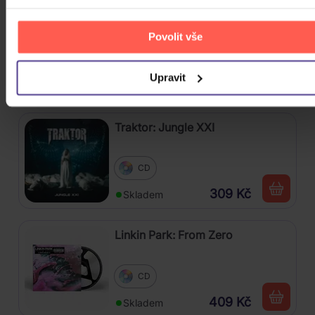
Linkin Park: From Zero (Coloured
Blue Vinyl)
Povolit vše
Vinyl
Upravit
589 Kč
Skladem
Traktor: Jungle XXI
CD
309 Kč
Skladem
Linkin Park: From Zero
CD
409 Kč
Skladem