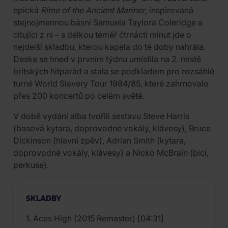
epická
Rime of the Ancient Mariner
, inspirovaná
stejnojmennou básní Samuela Taylora Coleridge a
citující z ní – s délkou téměř čtrnácti minut jde o
nejdelší skladbu, kterou kapela do té doby nahrála.
Deska se hned v prvním týdnu umístila na 2. místě
britských hitparád a stala se podkladem pro rozsáhlé
turné World Slavery Tour 1984/85, které zahrnovalo
přes 200 koncertů po celém světě.
V době vydání alba tvořili sestavu Steve Harris
(basová kytara, doprovodné vokály, klávesy), Bruce
Dickinson (hlavní zpěv), Adrian Smith (kytara,
doprovodné vokály, klávesy) a Nicko McBrain (bicí,
perkuse).
SKLADBY
1. Aces High (2015 Remaster) [04:31]