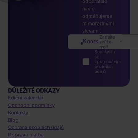
odběratele
navíc
odměňujeme
mimořádnými
slevami.
Zadejte
ODESLAT
svůj e-
mail
Souhlasím
se
zpracováním
osobních
údajů
DŮLEŽITÉ ODKAZY
Ediční kalendář
Obchodní podmínky
Kontakty
Blog
Ochrana osobních údajů
Doprava platba