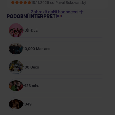
18.11.2025 od Pavel Bukovanský
15.04.2024 od Viktor F****
Zobrazit další hodnocení
PODOBNÍ INTERPRETI
18.10.2023 od Jasna A********
17.01.2022 od Karel K*******
(G)I-DLE
15.10.2021 od Zuzana N*******
10,000 Maniacs
28.09.2021 od Pavel R***
100 Gecs
-123 min.
1349