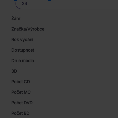
Žánr
Značka/Výrobce
Rok vydání
Folk, World, & Country
Od
Dostupnost
Pop
Warner
Druh média
Skladem
Rock
3D
Počet CD
CD
Počet MC
Vinyl
Počet DVD
1
Počet BD