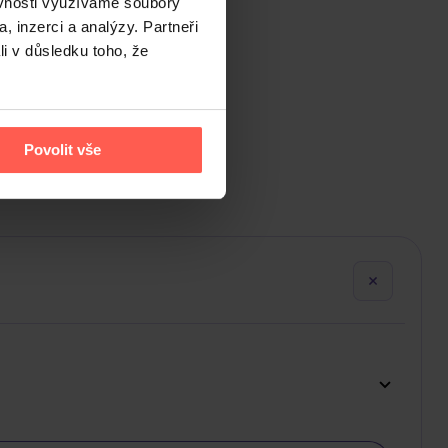
ěvnosti využíváme soubory
, inzerci a analýzy. Partneři
li v důsledku toho, že
Povolit vše