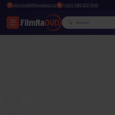
obchod@filmnadvd.cz
+420 380 831 900
Michael Jackson.
|
HUDBA