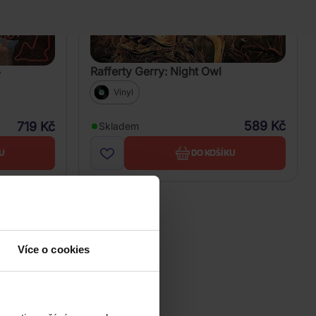
Rafferty Gerry: Night Owl
y
Vinyl
589 Kč
719 Kč
Skladem
U
DO KOŠÍKU
Více o cookies