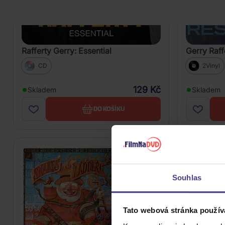
Rafferty Gerry: Essential
Gerry Raffe
CD
2Vinyl
129 Kč
Skladem
Skladem
DO KOŠÍKU
Souhlas
Tato webová stránka použív