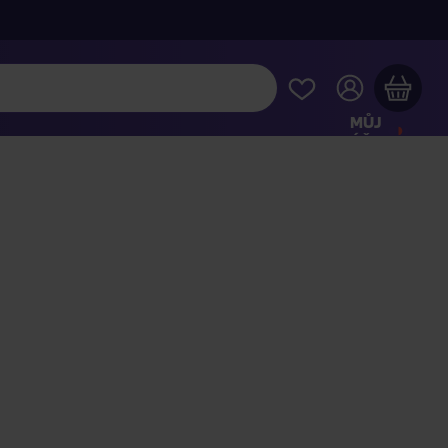
MŮJ
ÚČET
Váš nákupní košík je prázdný
HLÉDNĚTE SI NEJOBLÍBENĚJŠÍ PRODUKTY
kupte ještě za
2 000 Kč
a dopravu máte zdarma
Pokračovat v nákupu