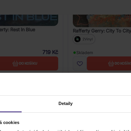
rty: Rest In Blue
Rafferty Gerry: City To Cit
2Vinyl
719 Kč
Skladem
DO KOŠÍKU
DO KOŠÍK
Detaily
á cookies