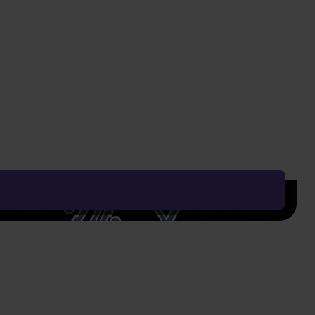
719 Kč
Vyčistit vše
Řadit od:
Nejoblíbenějšího
Zobrazení