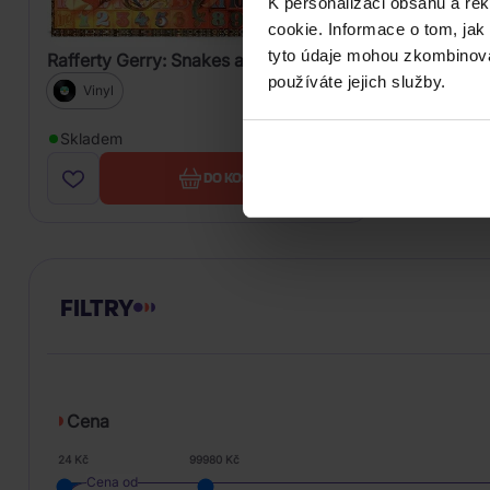
K personalizaci obsahu a re
cookie. Informace o tom, jak
tyto údaje mohou zkombinovat
Rafferty Gerry: Snakes and Ladders
používáte jejich služby.
Vinyl
589 Kč
Skladem
DO KOŠÍKU
FILTRY
Cena
24 Kč
99980 Kč
Cena od