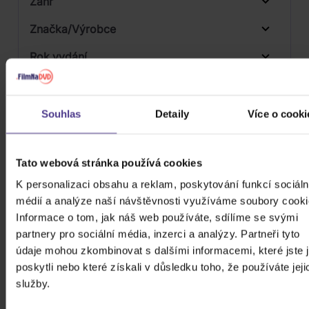
Žánr
Značka/Výrobce
Rok vydání
Pop
Od
Do
Dostupnost
Stage & Screen
Universal
Druh média
Souhlas
Detaily
Více o cooki
Skladem
3D
Tato webová stránka používá cookies
Počet CD
Vinyl
K personalizaci obsahu a reklam, poskytování funkcí sociáln
Počet MC
médií a analýze naší návštěvnosti využíváme soubory cooki
Informace o tom, jak náš web používáte, sdílíme se svými
Počet DVD
partnery pro sociální média, inzerci a analýzy. Partneři tyto
Počet BD
údaje mohou zkombinovat s dalšími informacemi, které jste 
poskytli nebo které získali v důsledku toho, že používáte jeji
Počet vinyl
služby.
Počet KiT