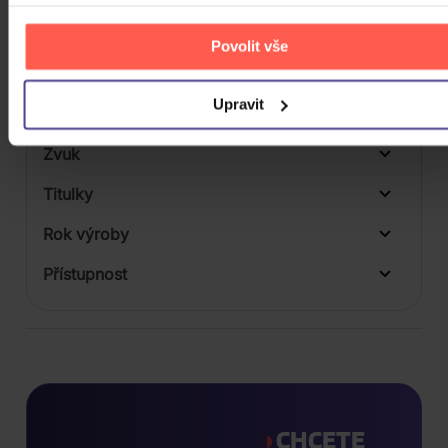
Balení média
Povolit vše
1
Formát média
3
Upravit
Počet Platform Album
Zvuk
LP
Titulky
Rok výroby
Přístupnost
CHCETE