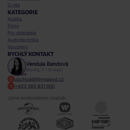
O nás
KATEGORIE
Hudba
Filmy
Pro sběratele
Audiotechnika
Vouchery
RYCHLÝ KONTAKT
Vendula Bendová
(Po-Pa, 7 - 15 hod.)
obchod@filmnadvd.cz
+420 380 831 900
Jsme dodavatelem značek: