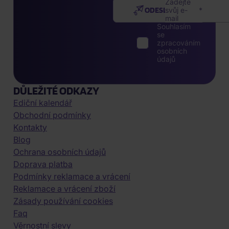
Zadejte
ODESLAT
svůj e-
mail
Souhlasím
se
zpracováním
osobních
údajů
DŮLEŽITÉ ODKAZY
Ediční kalendář
Obchodní podmínky
Kontakty
Blog
Ochrana osobních údajů
Doprava platba
Podmínky reklamace a vrácení
Reklamace a vrácení zboží
Zásady používání cookies
Faq
Věrnostní slevy