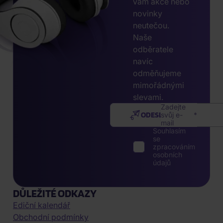
vám akce nebo
novinky
neutečou.
Naše
odběratele
navíc
odměňujeme
mimořádnými
slevami.
Zadejte
ODESLAT
svůj e-
mail
Souhlasím
se
zpracováním
osobních
údajů
DŮLEŽITÉ ODKAZY
Ediční kalendář
Obchodní podmínky