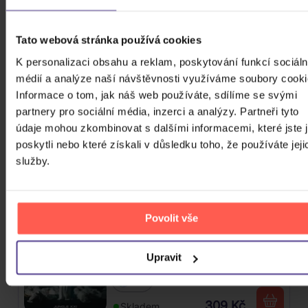
Mišík Vladimír: Vteřiny, měsíce a
Tato webová stránka používá cookies
roky
K personalizaci obsahu a reklam, poskytování funkcí sociáln
CD
médií a analýze naší návštěvnosti využíváme soubory cooki
385 Kč
Informace o tom, jak náš web používáte, sdílíme se svými
Skladem
partnery pro sociální média, inzerci a analýzy. Partneři tyto
údaje mohou zkombinovat s dalšími informacemi, které jste 
Linkin Park: From Zero (Coloured
poskytli nebo které získali v důsledku toho, že používáte jeji
Blue Vinyl)
služby.
Vinyl
589 Kč
Skladem
Povolit vše
Traktor: Jungle XXI
Upravit
CD
309 Kč
Skladem