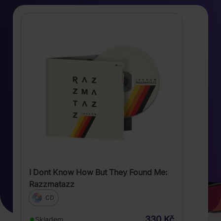
I Dont Know How But They Found Me:
Razzmatazz
CD
330 Kč
Skladem