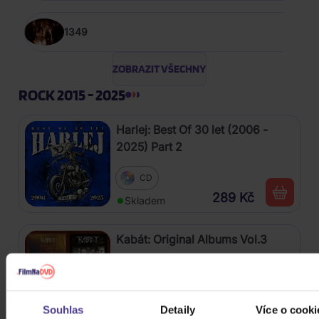
1349
ZOBRAZIT VŠECHNY
ROCK 2015 - 2025
Harlej: Best Of 30 let (2006 -
2025) Part 2
CD
289 Kč
Skladem
Kabát: Original Albums Vol.3
4CD
439 Kč
Skladem
Souhlas
Detaily
Více o cooki