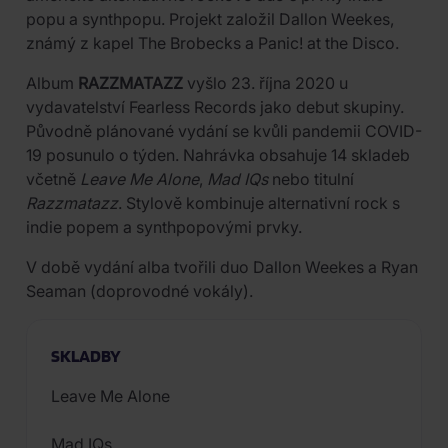
popu a synthpopu. Projekt založil Dallon Weekes,
známý z kapel The Brobecks a Panic! at the Disco.
Album
RAZZMATAZZ
vyšlo 23. října 2020 u
vydavatelství Fearless Records jako debut skupiny.
Původně plánované vydání se kvůli pandemii COVID-
19 posunulo o týden. Nahrávka obsahuje 14 skladeb
včetně
Leave Me Alone
,
Mad IQs
nebo titulní
Razzmatazz
. Stylově kombinuje alternativní rock s
indie popem a synthpopovými prvky.
V době vydání alba tvořili duo Dallon Weekes a Ryan
Seaman (doprovodné vokály).
SKLADBY
Leave Me Alone
Mad IQs