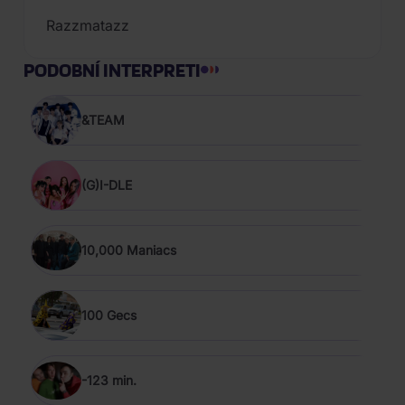
Razzmatazz
PODOBNÍ INTERPRETI
&TEAM
(G)I-DLE
10,000 Maniacs
100 Gecs
-123 min.