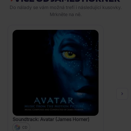
Do nálady se vám možná trefí i následující kusovky.
Mrkněte na ně.
Soundtrack: Avatar (James Horner)
CD