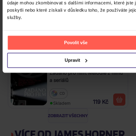
Karibiku)
údaje mohou zkombinovat s dalšími informacemi, které jste 
139 Kč
Skladem
poskytli nebo které získali v důsledku toho, že používáte jeji
služby.
Soundtrack: Lord Of The Rings
(Pán Prstenů) - box
Povolit vše
3CD
447 Kč
Skladem
Upravit
Zadáno pro film: Melodie z filmů
a seriálů
CD
119 Kč
Skladem
ZOBRAZIT VŠECHNY
VÍCE OD JAMES HORNER