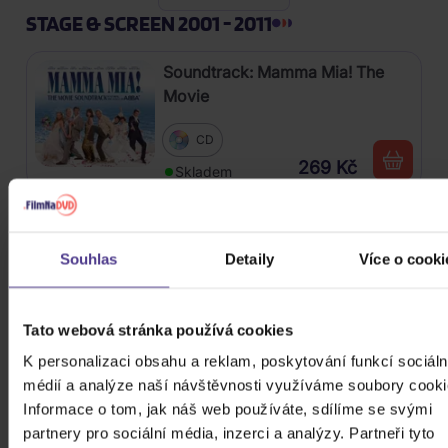
STAGE & SCREEN 2001 - 2011
Soundtrack: Mamma Mia! The
Movie
CD
269 Kč
Skladem
Morricone Ennio: Platinum
Collection
Souhlas
Detaily
Více o cooki
3CD
379 Kč
Skladem
Tato webová stránka používá cookies
K personalizaci obsahu a reklam, poskytování funkcí sociáln
Soundtrack: Pirates of the
médií a analýze naší návštěvnosti využíváme soubory cooki
Caribbean: Curse of the Black
Informace o tom, jak náš web používáte, sdílíme se svými
Pearl / Dead Man's Chest (Piráti z
partnery pro sociální média, inzerci a analýzy. Partneři tyto
2CD