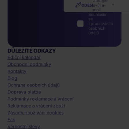
Zadejte
ODESLAT
svůj e-
mail
Souhlasím
se
zpracováním
osobních
údajů
DŮLEŽITÉ ODKAZY
Ediční kalendář
Obchodní podmínky
Kontakty
Blog
Ochrana osobních údajů
Doprava platba
Podmínky reklamace a vrácení
Reklamace a vrácení zboží
Zásady používání cookies
Faq
Věrnostní slevy