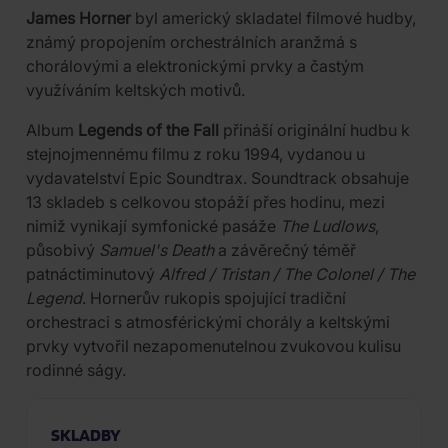
James Horner
byl americký skladatel filmové hudby,
známý propojením orchestrálních aranžmá s
chorálovými a elektronickými prvky a častým
využíváním keltských motivů.
Album
Legends of the Fall
přináší originální hudbu k
stejnojmennému filmu z roku 1994, vydanou u
vydavatelství Epic Soundtrax. Soundtrack obsahuje
13 skladeb s celkovou stopáží přes hodinu, mezi
nimiž vynikají symfonické pasáže
The Ludlows
,
působivý
Samuel's Death
a závěrečný téměř
patnáctiminutový
Alfred / Tristan / The Colonel / The
Legend
. Hornerův rukopis spojující tradiční
orchestraci s atmosférickými chorály a keltskými
prvky vytvořil nezapomenutelnou zvukovou kulisu
rodinné ságy.
SKLADBY