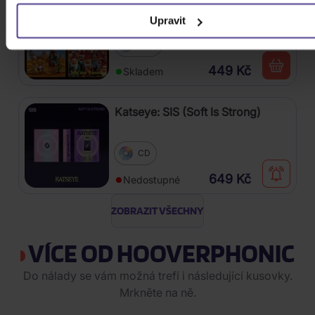
Kabát: Original Albums Vol. 1
Upravit
4CD
449 Kč
Skladem
Katseye: SIS (Soft Is Strong)
CD
649 Kč
Nedostupné
ZOBRAZIT VŠECHNY
VÍCE OD HOOVERPHONIC
Do nálady se vám možná trefí i následující kusovky.
Mrkněte na ně.