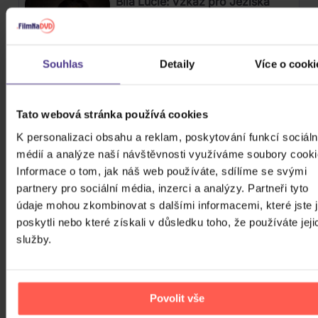
Bílá Lucie: Vzkaz pro Ježíška
CD
Souhlas
Detaily
Více o cooki
279 Kč
Skladem
Gott Karel: Snění o Vánocích
Tato webová stránka používá cookies
K personalizaci obsahu a reklam, poskytování funkcí sociáln
3CD
médií a analýze naší návštěvnosti využíváme soubory cooki
399 Kč
Informace o tom, jak náš web používáte, sdílíme se svými
Skladem
partnery pro sociální média, inzerci a analýzy. Partneři tyto
údaje mohou zkombinovat s dalšími informacemi, které jste 
Stray Kids: SKZHOP HIPTAPE(合
poskytli nebo které získali v důsledku toho, že používáte jeji
Hop) (SKZHOP Version)
služby.
CD
649 Kč
Skladem
Povolit vše