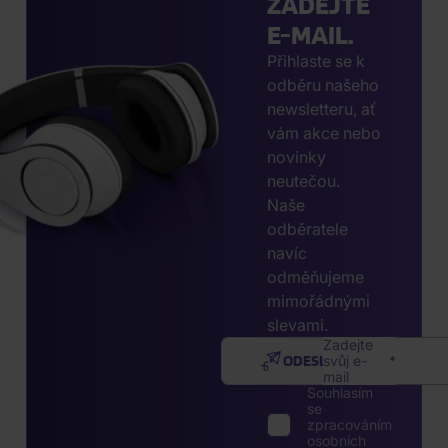
ZADEJTE
E-MAIL.
Přihlaste se k
odběru našeho
newsletteru, ať
vám akce nebo
novinky
neutečou.
Naše
odběratele
navíc
odměňujeme
mimořádnými
slevami.
Zadejte
ODESLAT
svůj e-
mail
Souhlasím
se
zpracováním
osobních