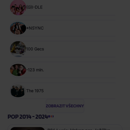
(G)I-DLE
*NSYNC
100 Gecs
-123 min.
The 1975
ZOBRAZIT VŠECHNY
POP 2014 - 2024