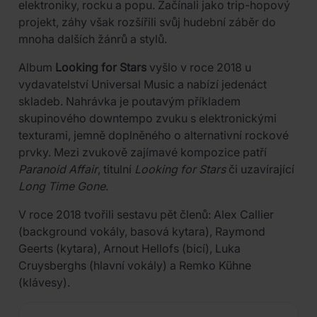
elektroniky, rocku a popu. Začínali jako trip-hopový
projekt, záhy však rozšířili svůj hudební záběr do
mnoha dalších žánrů a stylů.
Album
Looking for Stars
vyšlo v roce 2018 u
vydavatelství Universal Music a nabízí jedenáct
skladeb. Nahrávka je poutavým příkladem
skupinového downtempo zvuku s elektronickými
texturami, jemně doplněného o alternativní rockové
prvky. Mezi zvukově zajímavé kompozice patří
Paranoid Affair
, titulní
Looking for Stars
či uzavírající
Long Time Gone
.
V roce 2018 tvořili sestavu pět členů: Alex Callier
(background vokály, basová kytara), Raymond
Geerts (kytara), Arnout Hellofs (bicí), Luka
Cruysberghs (hlavní vokály) a Remko Kühne
(klávesy).