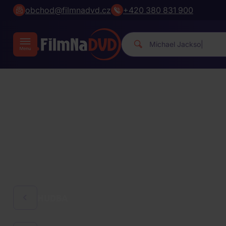
obchod@filmnadvd.cz
+420 380 831 900
Michael Jacks
|
HUDBA