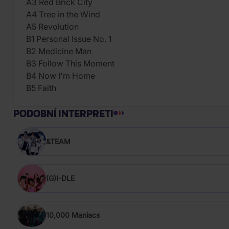
A3 Red Brick City
A4 Tree in the Wind
A5 Revolution
B1 Personal Issue No. 1
B2 Medicine Man
B3 Follow This Moment
B4 Now I'm Home
B5 Faith
PODOBNÍ INTERPRETI
&TEAM
(G)I-DLE
10,000 Maniacs