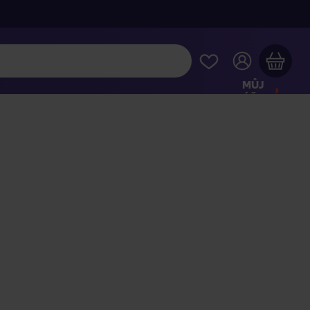
MŮJ
ÚČET
Váš nákupní košík je prázdný
HLÉDNĚTE SI NEJOBLÍBENĚJŠÍ PRODUKTY
kupte ještě za
2 000 Kč
a dopravu máte zdarma
Pokračovat v nákupu