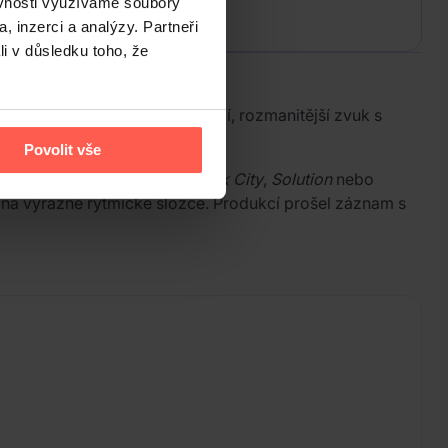
ěvnosti využíváme soubory
, inzerci a analýzy. Partneři
li v důsledku toho, že
xonu přináší Heavy Water lehčí, rozmanitější zvuk s
Povolit vše
, včetně titulní písně
Red Brick City
,
Solution
nebo
 na výrazné rytmické složce. Produkcí prošel záznam s