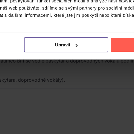
klam, poskytování funkcí sociálních médií a analýze naší návšt
 náš web používáte, sdílíme se svými partnery pro sociální média
 s dalšími informacemi, které jste jim poskytli nebo které získa
ff Byford (Saxon) a jeho syn Seb. Oproti heavy metalovému Sa
Upravit
ví Silver Lining Music jako debut kapely. Obsahuje 10 skladeb
atímco Biff se vedle baskytar a doprovodných vokálů podílí
askytara, doprovodné vokály).