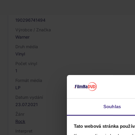
041263
EAN
190296741494
Výrobce / Značka
Warner
Druh média
Vinyl
Počet vinyl
1
Formát média
LP
Datum vydání
23.07.2021
Souhlas
Žánr
Rock
Tato webová stránka použív
Interpret