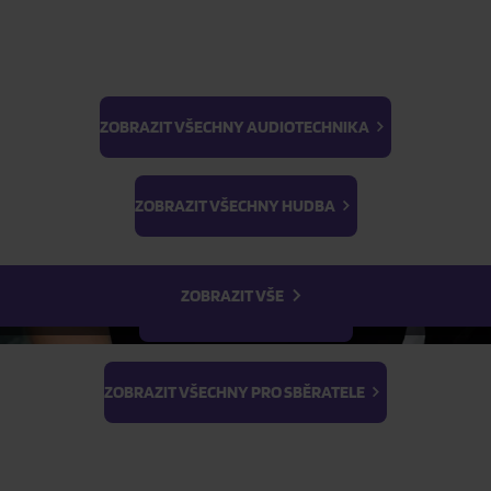
ZOBRAZIT VŠECHNY AUDIOTECHNIKA
BTS
ŽÁDOST O TELEFONICKOU OBJEDNÁVKU
Light Stick & Keyring
ZOBRAZIT VŠECHNY HUDBA
Stray Kids
Parametry produktu
ZOBRAZIT VŠE
Popis produktu
ZOBRAZIT VŠECHNY FILMY
ZOBRAZIT VŠECHNY PRO SBĚRATELE