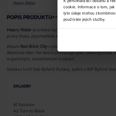
K personalizaci obsahu a re
Heavy Water
cookie. Informace o tom, jak
tyto údaje mohou zkombinovat
POPIS PRODUKTU
používáte jejich služby.
Heavy Water
je britské hard rockové duo, které tvoří Bi
prvky blues, psychedelie a popu.
Album
Red Brick City
vyšlo v červenci 2021 u vydavatelst
Medicine Man
. Na desce převažuje zpěv Seba Byforda, z
organickým, nezahlceným zvukem.
Sestavu tvoří Seb Byford (kytara, zpěv) a Biff Byford (b
SKLADBY
A1 Solution
A2 Turn to Black