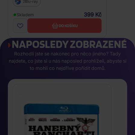
2Blu-ray
399 Kč
Skladem
DO KOŠÍKU
NAPOSLEDY ZOBRAZENÉ
Rozhodli jste se nakonec pro něco jiného? Tady
najdete, co jste si u nás naposled prohlíželi, abyste si
to mohli co nejdříve pořídit domů.