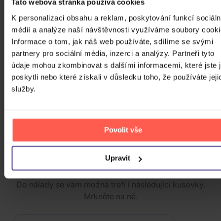
Tato webová stránka používá cookies
Skladem
1 019 Kč
K personalizaci obsahu a reklam, poskytování funkcí sociáln
médií a analýze naší návštěvnosti využíváme soubory cooki
Informace o tom, jak náš web používáte, sdílíme se svými
Avatar: The Way of Water
partnery pro sociální média, inzerci a analýzy. Partneři tyto
údaje mohou zkombinovat s dalšími informacemi, které jste 
poskytli nebo které získali v důsledku toho, že používáte jeji
služby.
2Blu-ray
Skladem
399 Kč
Povolit vše
ZOBRAZIT VŠECHNY
Upravit
PODOBNÉ PRODUKTY
Do nálady se vám možná trefí i následující kusovky.
Mrkněte na ně.