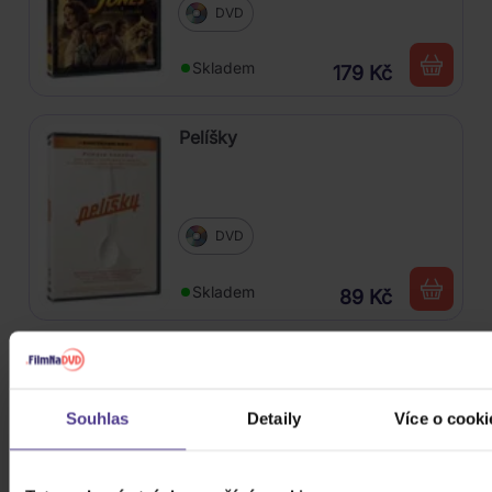
DVD
Skladem
179 Kč
Pelíšky
DVD
Skladem
89 Kč
Harry Potter kolekce 1.-8.
Souhlas
Detaily
Více o cooki
8DVD