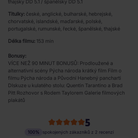
thajsky DD 5.1 / španělsky DD 5.1
Titulky:
české, anglické, bulharské, hebrejské,
chorvatské, islandské, maďarské, polské,
portugalské, rumunské, řecké, španělské, thajské
Délka filmu:
153 min
Bonusy:
VÍCE NEŽ 90 MINUT BONUSŮ: Prodloužené a
alternativní scény Pýcha národa krátký film Film o
filmu Pýcha národa a Původní Hanebný pancharti
DIskuze u kulatého stolu: Quentin Tarantino a Brad
Pitt Rozhovor s Rodem Taylorem Galerie filmových
plakátů
5
100%
spokojených zákazníků z 2 recenzí