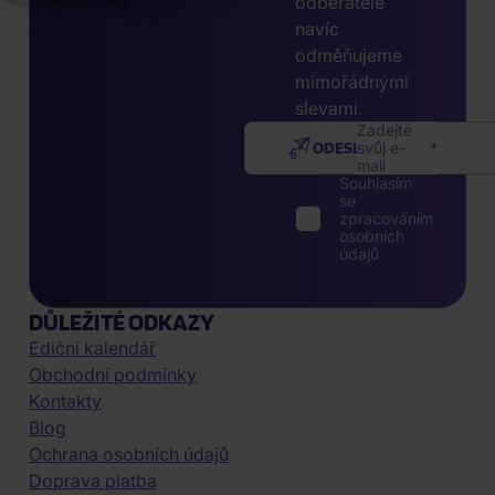
odběratele
navíc
odměňujeme
mimořádnými
slevami.
Zadejte
ODESLAT
svůj e-
mail
Souhlasím
se
zpracováním
osobních
údajů
DŮLEŽITÉ ODKAZY
Ediční kalendář
Obchodní podmínky
Kontakty
Blog
Ochrana osobních údajů
Doprava platba