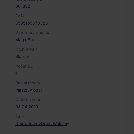
001352
EAN
8595165370386
Výrobce / Značka
MagicBox
Druh média
Blu-ray
Počet BD
1
Balení média
Plastový obal
Datum vydání
03.04.2019
Žánr
Dobrodružný
Drama
Válečný