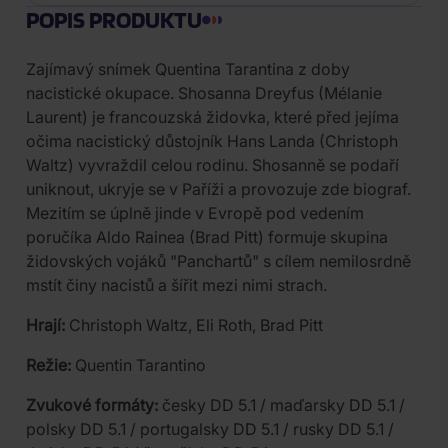
POPIS PRODUKTU
Zajímavý snímek Quentina Tarantina z doby
nacistické okupace. Shosanna Dreyfus (Mélanie
Laurent) je francouzská židovka, které před jejíma
očima nacistický důstojník Hans Landa (Christoph
Waltz) vyvraždil celou rodinu. Shosanně se podaří
uniknout, ukryje se v Paříži a provozuje zde biograf.
Mezitím se úplně jinde v Evropě pod vedením
poručíka Aldo Rainea (Brad Pitt) formuje skupina
židovských vojáků "Panchartů" s cílem nemilosrdně
mstít činy nacistů a šířit mezi nimi strach.
Hrají:
Christoph Waltz, Eli Roth, Brad Pitt
Režie:
Quentin Tarantino
Zvukové formáty:
česky DD 5.1 / maďarsky DD 5.1 /
polsky DD 5.1 / portugalsky DD 5.1 / rusky DD 5.1 /