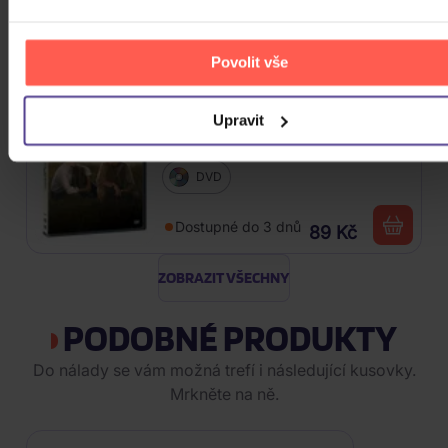
Skladem
139 Kč
Povolit vše
Vzpomínky na Afriku
Upravit
DVD
Dostupné do 3 dnů
89 Kč
ZOBRAZIT VŠECHNY
PODOBNÉ PRODUKTY
Do nálady se vám možná trefí i následující kusovky.
Mrkněte na ně.