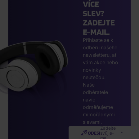
VÍCE
SLEV?
ZADEJTE
E-MAIL.
Přihlaste se k
odběru našeho
newsletteru, ať
vám akce nebo
novinky
neutečou.
Naše
odběratele
navíc
odměňujeme
mimořádnými
slevami.
Zadejte
ODESLAT
svůj e-
mail