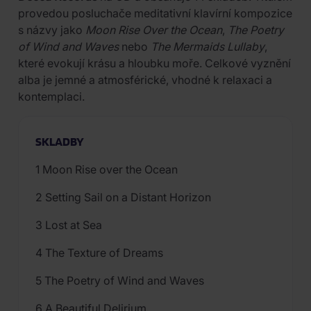
provedou posluchače meditativní klavírní kompozice
s názvy jako
Moon Rise Over the Ocean
,
The Poetry
of Wind and Waves
nebo
The Mermaids Lullaby
,
které evokují krásu a hloubku moře. Celkové vyznění
alba je jemné a atmosférické, vhodné k relaxaci a
kontemplaci.
SKLADBY
1 Moon Rise over the Ocean
2 Setting Sail on a Distant Horizon
3 Lost at Sea
4 The Texture of Dreams
5 The Poetry of Wind and Waves
6 A Beautiful Delirium