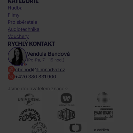
KATEGORIE
Hudba
Filmy
Pro sběratele
Audiotechnika
Vouchery
RYCHLÝ KONTAKT
Vendula Bendová
(Po-Pa, 7 - 15 hod.)
obchod@filmnadvd.cz
+420 380 831 900
Jsme dodavatelem značek:
a dalších ...