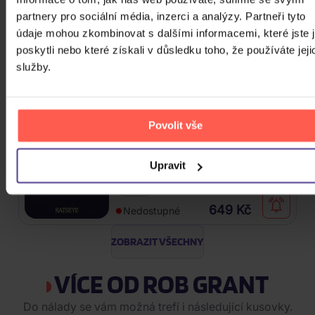
partnery pro sociální média, inzerci a analýzy. Partneři tyto
údaje mohou zkombinovat s dalšími informacemi, které jste 
Stray Kids: SKZHOP HIPTAPE(合
poskytli nebo které získali v důsledku toho, že používáte jeji
Hop) (SKZHOP Version)
služby.
CD
649 Kč
Skladem
Povolit vše
Katseye: SIS (Soft Is Strong)
Upravit
CD
649 Kč
Nedostupné
ZOBRAZIT VŠECHNY
VÍCE OD ROB GRANT
Do nálady se vám možná trefí i následující kusovky.