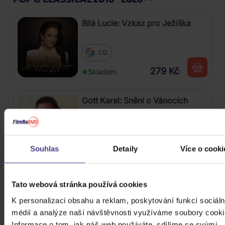
Bílá Lucie: Vzkaz pro Ježíška
CD
279 Kč
Skladem
Gott Karel: Snění o Vánocích
3CD
399 Kč
Skladem
Souhlas
Detaily
Více o cooki
Katseye: Beautiful Chaos
Tato webová stránka používá cookies
K personalizaci obsahu a reklam, poskytování funkcí sociáln
CD
médií a analýze naší návštěvnosti využíváme soubory cooki
649 Kč
Skladem
Informace o tom, jak náš web používáte, sdílíme se svými