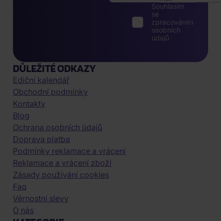
Souhlasím
se
zpracováním
osobních
údajů
DŮLEŽITÉ ODKAZY
Ediční kalendář
Obchodní podmínky
Kontakty
Blog
Ochrana osobních údajů
Doprava platba
Podmínky reklamace a vrácení
Reklamace a vrácení zboží
Zásady používání cookies
Faq
Věrnostní slevy
O nás