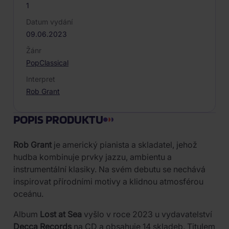
1
Datum vydání
09.06.2023
Žánr
Pop
Classical
Interpret
Rob Grant
POPIS PRODUKTU
Rob Grant
je americký pianista a skladatel, jehož
hudba kombinuje prvky jazzu, ambientu a
instrumentální klasiky. Na svém debutu se nechává
inspirovat přírodními motivy a klidnou atmosférou
oceánu.
Album
Lost at Sea
vyšlo v roce 2023 u vydavatelství
Decca Records
na CD a obsahuje 14 skladeb. Titulem