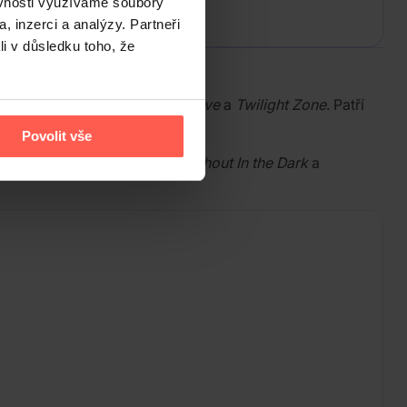
ěvnosti využíváme soubory
, inzerci a analýzy. Partneři
li v důsledku toho, že
pěchů s písněmi jako
Radar Love
a
Twilight Zone
. Patří
Povolit vše
iet Eyes
,
Love In Motion
a
A Shout In the Dark
a