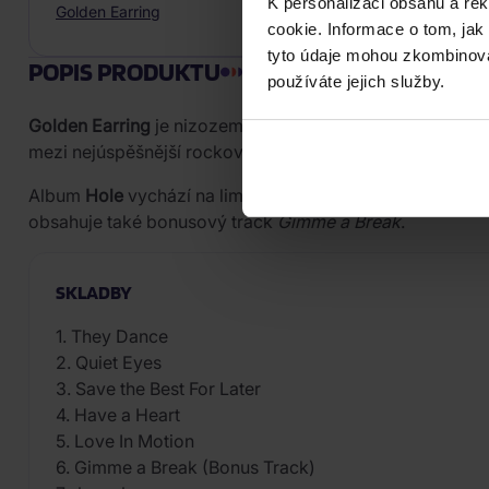
K personalizaci obsahu a re
Golden Earring
cookie. Informace o tom, jak
tyto údaje mohou zkombinovat
POPIS PRODUKTU
používáte jejich služby.
Golden Earring
je nizozemská rocková skupina založená 
mezi nejúspěšnější rockové kapely pocházející z Nizoz
Album
Hole
vychází na limitovaném barevném zlatém vi
obsahuje také bonusový track
Gimme a Break
.
SKLADBY
1. They Dance
2. Quiet Eyes
3. Save the Best For Later
4. Have a Heart
5. Love In Motion
6. Gimme a Break (Bonus Track)