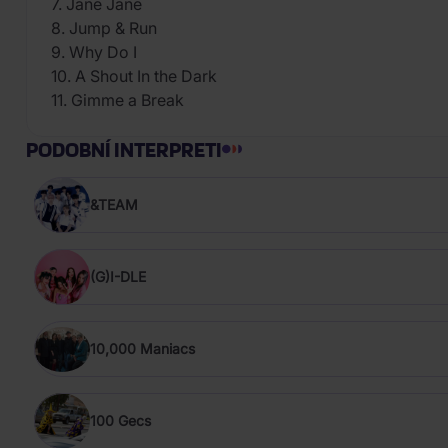
7. Jane Jane
8. Jump & Run
9. Why Do I
10. A Shout In the Dark
11. Gimme a Break
PODOBNÍ INTERPRETI
&TEAM
(G)I-DLE
10,000 Maniacs
100 Gecs