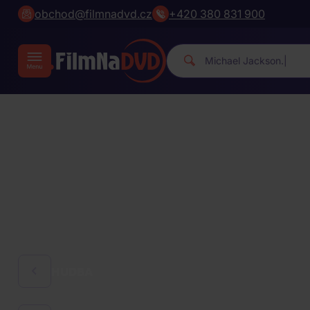
obchod@filmnadvd.cz
+420 380 831 900
Micha
|
HUDBA