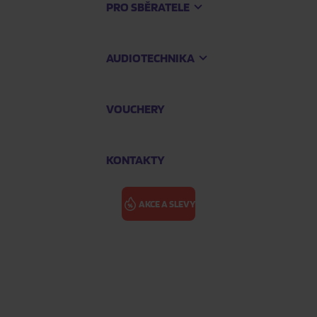
PRO SBĚRATELE
AUDIOTECHNIKA
VOUCHERY
KONTAKTY
AKCE A SLEVY
 Gold Vinyl, Remastered)
GOLDEN EARR