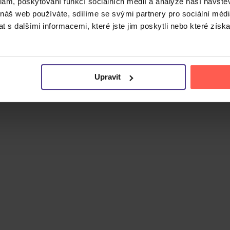
klam, poskytování funkcí sociálních médií a analýze naší návšt
 náš web používáte, sdílíme se svými partnery pro sociální média
 s dalšími informacemi, které jste jim poskytli nebo které získa
v roce 1961, která dosáhla mezinárodních hitparádových ús
emska.
Upravit
nylu v remasterované podobě. Nahrávka zahrnuje skladby
Qu