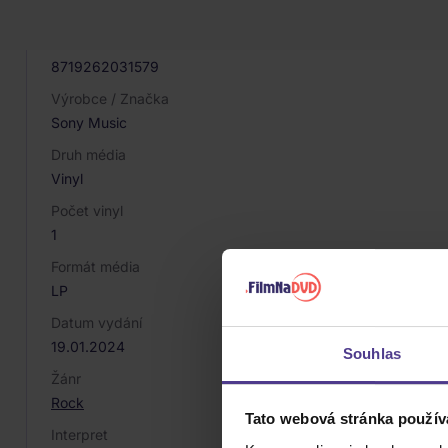
067698
EAN
8719262031579
Výrobce / Značka
Sony Music
Druh média
Vinyl
Počet vinyl
1
Formát média
LP
Datum vydání
19.01.2024
Souhlas
Žánr
Rock
Tato webová stránka použív
Interpret