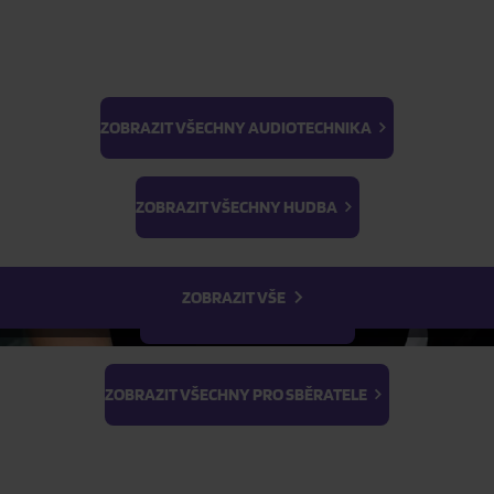
ZOBRAZIT VŠECHNY AUDIOTECHNIKA
BTS
ŽÁDOST O TELEFONICKOU OBJEDNÁVKU
Light Stick & Keyring
ZOBRAZIT VŠECHNY HUDBA
Stray Kids
Parametry produktu
ZOBRAZIT VŠE
Popis produktu
ZOBRAZIT VŠECHNY FILMY
ZOBRAZIT VŠECHNY PRO SBĚRATELE