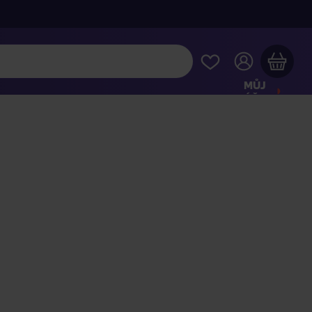
MŮJ
ÚČET
Váš nákupní košík je prázdný
HLÉDNĚTE SI NEJOBLÍBENĚJŠÍ PRODUKTY
kupte ještě za
2 000 Kč
a dopravu máte zdarma
Pokračovat v nákupu