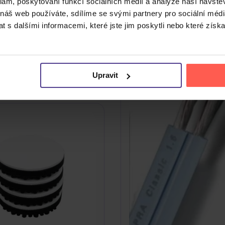
NÉ PRODUKTY
klam, poskytování funkcí sociálních médií a analýze naší návšt
 náš web používáte, sdílíme se svými partnery pro sociální média
í i následující kusovky. Mrkněte na ně.
 s dalšími informacemi, které jste jim poskytli nebo které získa
Upravit