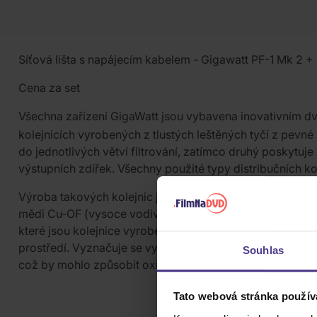
POPIS PRODUKTU
Síťová lišta s napájecím kabelem - Gigawatt PF-1 Mk 2 +
Cena za set
Všechna zařízení GigaWatt jsou vybavena inovativním d
kolejnicích vyrobených z tlustých leštěných tyčí z pev
do jednotlivých větví filtrování, zatímco druhý poskytuj
výstupních zdířek. Všechny použité typy distribučních ko
Výroba takových kolejnic je mimořádně nákladná kvůli kva
mědi Cu-OF (vysoce vodivá měď bez obsahu kyslíku) a C
které jsou kolejnice vyrobeny, je podrobena smaltování a r
prostředí. Vyznačuje se vynikající vodivostí, nízkými ne
Souhlas
což by mohlo způsobit oxidaci mědi a negativně ovlivnit 
Tato webová stránka použív