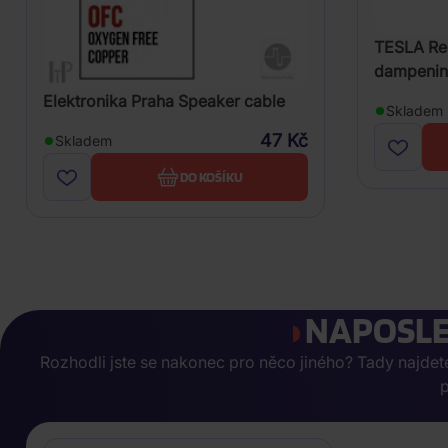
TESLA Re
dampening
Elektronika Praha Speaker cable
Skladem
47 Kč
Skladem
DO KOŠÍKU
NAPOSLE
Rozhodli jste se nakonec pro něco jiného? Tady najdete, 
p