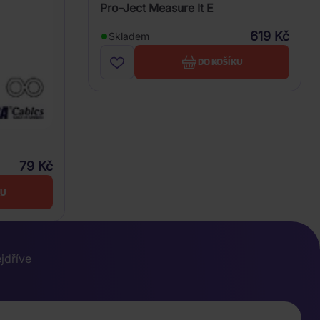
Pro-Ject Measure It E
619 Kč
Skladem
DO KOŠÍKU
79 Kč
KU
ejdříve