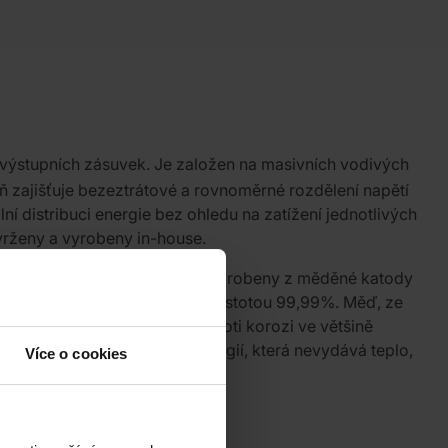
 výstupních zásuvek. Je založen na masivních vodivých
eň zajišťuje bezeztrátové a rovnoměrné rozdělení napětí
ní distribuci energie bez ohledu na zatížení jednotlivých
avrženy a vyrobeny in-house.
oby. Distribuční kolejnice jsou vyrobeny z měděné katody
odivostí), obě s minimální čistotou 99,99%. Měď, ze
ivost, plasticitu a odolnost proti korozi ve většině
í kolejnic se provádí technologií, která nevydává teplo,
Více o cookies