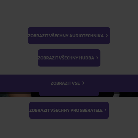
ŽÁDOST O TELEFONICKOU OBJEDNÁVKU
Parametry produktu
ZOBRAZIT VŠECHNY AUDIOTECHNIKA
Popis produktu
BTS
Light Stick & Keyring
ZOBRAZIT VŠECHNY HUDBA
Stray Kids
ZOBRAZIT VŠE
ZOBRAZIT VŠECHNY FILMY
ZOBRAZIT VŠECHNY PRO SBĚRATELE