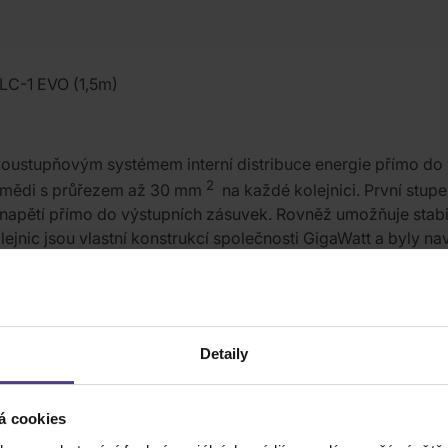
 LC-1 EVO (1,5m)
voustupňovým systémem interní distribuce energie přímo do
2
né mědi s průřezem až 30 mm
na každé kolejnici. První stup
e napětí přímo do výstupních zásuvek. Rovněž umožňuje stabil
lejnic jsou vlastní konstrukcí společnosti GigaWatt a byly n
litě mědi, ze které jsou vyrobeny, a technologii jejich výr
u-ETP (rafinovaná měď s metalurgickou metodou s vysokou v
afinaci žíhání, což zahušťuje materiál, což zlepšuje jeho vod
čistotami a zbytkovou přítomností kyslíku. Mechanické ošetřen
Detaily
kvalitu vedení.
á cookies