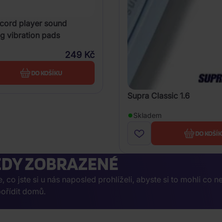
cord player sound
 vibration pads
249 Kč
DO KOŠÍKU
Supra Classic 1.6
Skladem
DO KOŠÍ
DY ZOBRAZENÉ
co jste si u nás naposled prohlíželi, abyste si to mohli co n
ořídit domů.