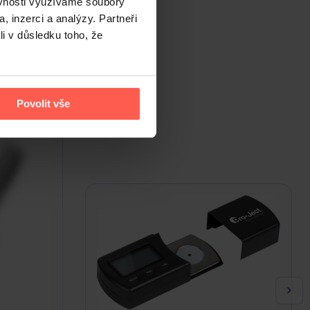
ěvnosti využíváme soubory
, inzerci a analýzy. Partneři
li v důsledku toho, že
Povolit vše