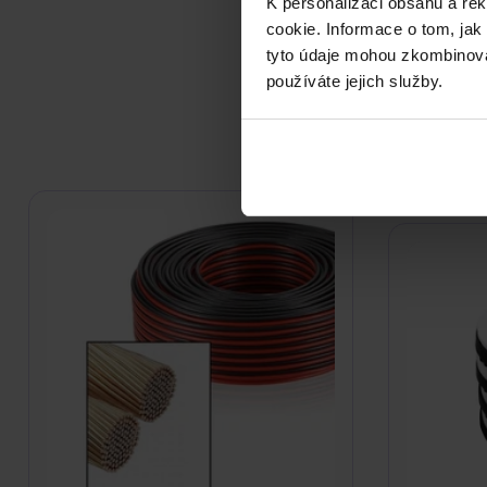
PODOB
K personalizaci obsahu a re
cookie. Informace o tom, jak
Do nálady se vám možná tref
tyto údaje mohou zkombinovat
používáte jejich služby.