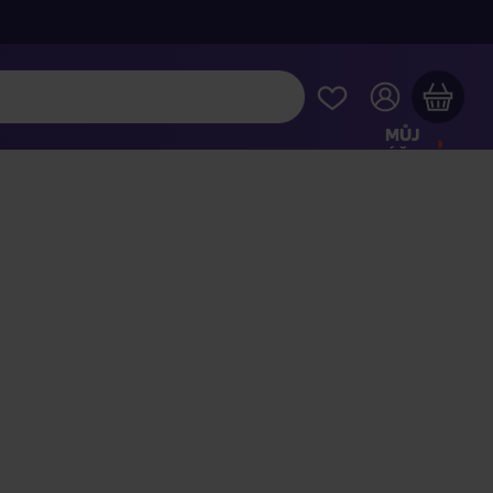
MŮJ
ÚČET
Váš nákupní košík je prázdný
HLÉDNĚTE SI NEJOBLÍBENĚJŠÍ PRODUKTY
kupte ještě za
2 000 Kč
a dopravu máte zdarma
Pokračovat v nákupu