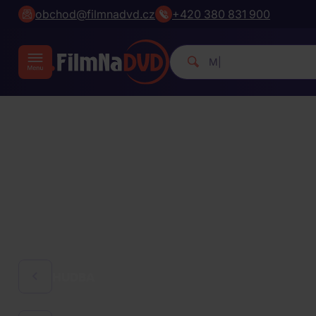
obchod@filmnadvd.cz
+420 380 831 900
Michael Jackson.
|
HUDBA