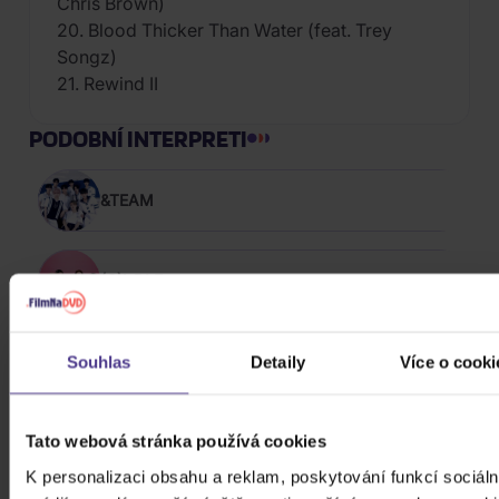
Chris Brown)
20. Blood Thicker Than Water (feat. Trey
Songz)
21. Rewind II
PODOBNÍ INTERPRETI
&TEAM
(G)I-DLE
*NSYNC
Souhlas
Detaily
Více o cooki
10,000 Maniacs
Tato webová stránka používá cookies
K personalizaci obsahu a reklam, poskytování funkcí sociáln