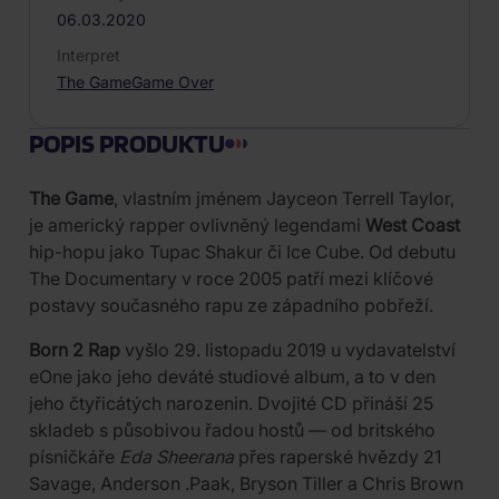
06.03.2020
Interpret
The Game
Game Over
POPIS PRODUKTU
The Game
, vlastním jménem Jayceon Terrell Taylor,
je americký rapper ovlivněný legendami
West Coast
hip-hopu jako Tupac Shakur či Ice Cube. Od debutu
The Documentary v roce 2005 patří mezi klíčové
postavy současného rapu ze západního pobřeží.
Born 2 Rap
vyšlo 29. listopadu 2019 u vydavatelství
eOne jako jeho deváté studiové album, a to v den
jeho čtyřicátých narozenin. Dvojité CD přináší 25
skladeb s působivou řadou hostů — od britského
písničkáře
Eda Sheerana
přes raperské hvězdy 21
Savage, Anderson .Paak, Bryson Tiller a Chris Brown