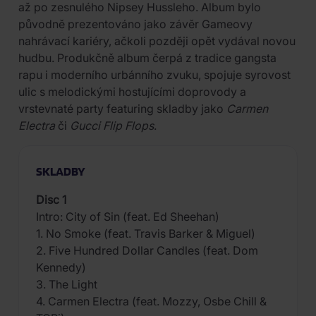
až po zesnulého Nipsey Hussleho. Album bylo
původně prezentováno jako závěr Gameovy
nahrávací kariéry, ačkoli později opět vydával novou
hudbu. Produkčně album čerpá z tradice gangsta
rapu i moderního urbánního zvuku, spojuje syrovost
ulic s melodickými hostujícími doprovody a
vrstevnaté party featuring skladby jako
Carmen
Electra
či
Gucci Flip Flops
.
SKLADBY
Disc 1
Intro: City of Sin (feat. Ed Sheehan)
1. No Smoke (feat. Travis Barker & Miguel)
2. Five Hundred Dollar Candles (feat. Dom
Kennedy)
3. The Light
4. Carmen Electra (feat. Mozzy, Osbe Chill &