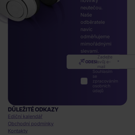
novinky
neutečou.
Naše
odběratele
navíc
odměňujeme
mimořádnými
slevami.
Zadejte
ODESLAT
svůj e-
mail
Souhlasím
se
zpracováním
osobních
údajů
DŮLEŽITÉ ODKAZY
Ediční kalendář
Obchodní podmínky
Kontakty