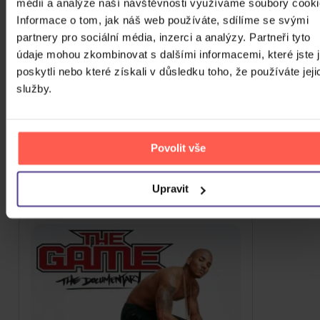
médií a analýze naší návštěvnosti využíváme soubory cooki
100 Gecs
Informace o tom, jak náš web používáte, sdílíme se svými
partnery pro sociální média, inzerci a analýzy. Partneři tyto
údaje mohou zkombinovat s dalšími informacemi, které jste 
Chuckii Booker
poskytli nebo které získali v důsledku toho, že používáte jeji
služby.
ZOBRAZIT VŠECHNY
VÍCE OD THE GAME
Povolit vše
Do nálady se vám možná trefí i následující kusovky.
Mrkněte na ně.
Upravit