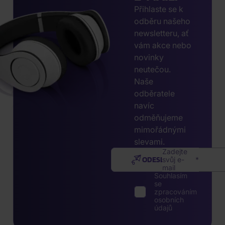
Přihlaste se k
odběru našeho
newsletteru, ať
vám akce nebo
novinky
neutečou.
Naše
odběratele
navíc
odměňujeme
mimořádnými
slevami.
Zadejte
ODESLAT
svůj e-
mail
Souhlasím
se
zpracováním
osobních
údajů