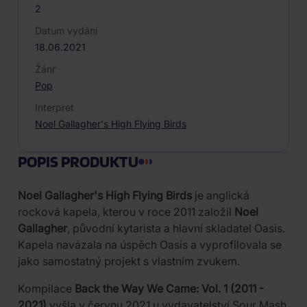
2
Datum vydání
18.06.2021
Žánr
Pop
Interpret
Noel Gallagher's High Flying Birds
POPIS PRODUKTU
Noel Gallagher's High Flying Birds
je anglická
rocková kapela, kterou v roce 2011 založil
Noel
Gallagher
, původní kytarista a hlavní skladatel Oasis.
Kapela navázala na úspěch Oasis a vyprofilovala se
jako samostatný projekt s vlastním zvukem.
Kompilace
Back the Way We Came: Vol. 1 (2011 -
2021)
vyšla v červnu 2021 u vydavatelství Sour Mash