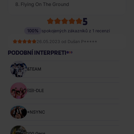
8. Flying On The Ground
5
100%
spokojených zákazníků z 1 recenzí
26.05.2023 od Dušan P*****
PODOBNÍ INTERPRETI
&TEAM
(G)I-DLE
*NSYNC
100 Gecs