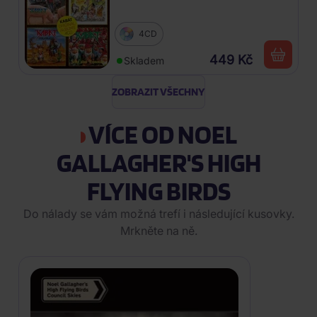
4CD
449 Kč
Skladem
ZOBRAZIT VŠECHNY
VÍCE OD NOEL
GALLAGHER'S HIGH
FLYING BIRDS
Do nálady se vám možná trefí i následující kusovky.
Mrkněte na ně.