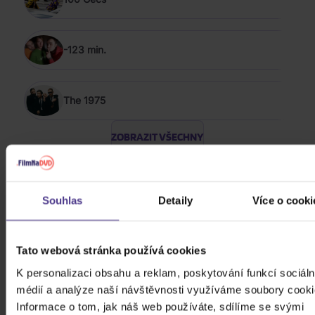
-123 min.
The 1975
ZOBRAZIT VŠECHNY
POP 2016 - 2026
Bílá Lucie: Vzkaz pro Ježíška
Souhlas
Detaily
Více o cooki
CD
Tato webová stránka používá cookies
279 Kč
Skladem
K personalizaci obsahu a reklam, poskytování funkcí sociáln
médií a analýze naší návštěvnosti využíváme soubory cooki
Gott Karel: Snění o Vánocích
Informace o tom, jak náš web používáte, sdílíme se svými