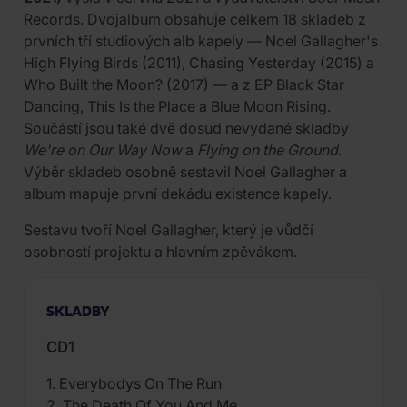
Records. Dvojalbum obsahuje celkem 18 skladeb z
prvních tří studiových alb kapely — Noel Gallagher's
High Flying Birds (2011), Chasing Yesterday (2015) a
Who Built the Moon? (2017) — a z EP Black Star
Dancing, This Is the Place a Blue Moon Rising.
Součástí jsou také dvě dosud nevydané skladby
We're on Our Way Now
a
Flying on the Ground
.
Výběr skladeb osobně sestavil Noel Gallagher a
album mapuje první dekádu existence kapely.
Sestavu tvoří Noel Gallagher, který je vůdčí
osobností projektu a hlavním zpěvákem.
SKLADBY
CD1
1. Everybodys On The Run
2. The Death Of You And Me