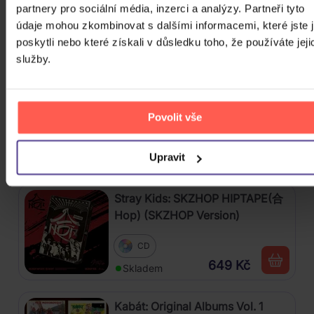
partnery pro sociální média, inzerci a analýzy. Partneři tyto
údaje mohou zkombinovat s dalšími informacemi, které jste 
3CD
poskytli nebo které získali v důsledku toho, že používáte jeji
399 Kč
Skladem
služby.
Katseye: Beautiful Chaos
Povolit vše
CD
649 Kč
Upravit
Skladem
Stray Kids: SKZHOP HIPTAPE(合
Hop) (SKZHOP Version)
CD
649 Kč
Skladem
Kabát: Original Albums Vol. 1