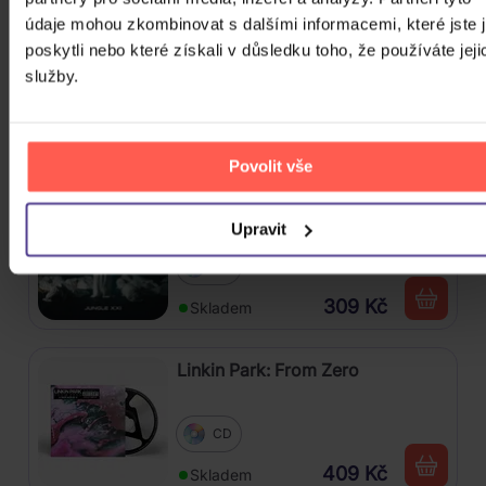
údaje mohou zkombinovat s dalšími informacemi, které jste 
Linkin Park: From Zero (Coloured
poskytli nebo které získali v důsledku toho, že používáte jeji
Blue Vinyl)
služby.
Vinyl
589 Kč
Skladem
Povolit vše
Traktor: Jungle XXI
Upravit
CD
309 Kč
Skladem
Linkin Park: From Zero
CD
409 Kč
Skladem