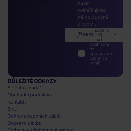
navíc
odměňujeme
mimořádnými
slevami.
Zadejte
ODESLAT
svůj e-
mail
Souhlasím
se
zpracováním
osobních
údajů
DŮLEŽITÉ ODKAZY
Ediční kalendář
Obchodní podmínky
Kontakty
Blog
Ochrana osobních údajů
Doprava platba
Podmínky reklamace a vrácení