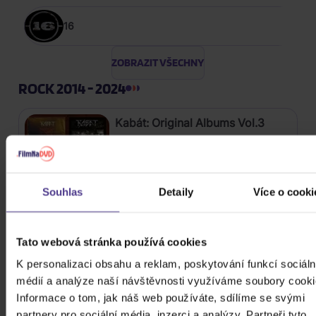
16
ZOBRAZIT VŠECHNY
ROCK 2014 - 2024
Kabát: Original Albums Vol.3
4CD
439 Kč
Skladem
Souhlas
Detaily
Více o cooki
Mišík Vladimír: Vteřiny, měsíce a
Tato webová stránka používá cookies
roky
K personalizaci obsahu a reklam, poskytování funkcí sociáln
CD
médií a analýze naší návštěvnosti využíváme soubory cooki
385 Kč
Informace o tom, jak náš web používáte, sdílíme se svými
Skladem
partnery pro sociální média, inzerci a analýzy. Partneři tyto