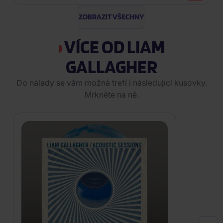
ZOBRAZIT VŠECHNY
VÍCE OD LIAM
GALLAGHER
Do nálady se vám možná trefí i následující kusovky.
Mrkněte na ně.