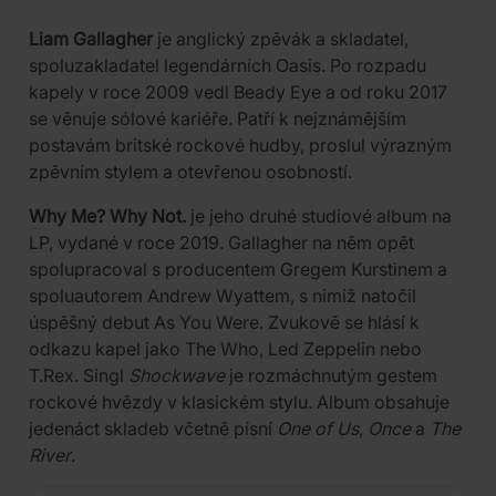
Liam Gallagher
je anglický zpěvák a skladatel,
spoluzakladatel legendárních Oasis. Po rozpadu
kapely v roce 2009 vedl Beady Eye a od roku 2017
se věnuje sólové kariéře. Patří k nejznámějším
postavám britské rockové hudby, proslul výrazným
zpěvním stylem a otevřenou osobností.
Why Me? Why Not.
je jeho druhé studiové album na
LP, vydané v roce 2019. Gallagher na něm opět
spolupracoval s producentem Gregem Kurstinem a
spoluautorem Andrew Wyattem, s nimiž natočil
úspěšný debut As You Were. Zvukově se hlásí k
odkazu kapel jako The Who, Led Zeppelin nebo
T.Rex. Singl
Shockwave
je rozmáchnutým gestem
rockové hvězdy v klasickém stylu. Album obsahuje
jedenáct skladeb včetně písní
One of Us
,
Once
a
The
River
.