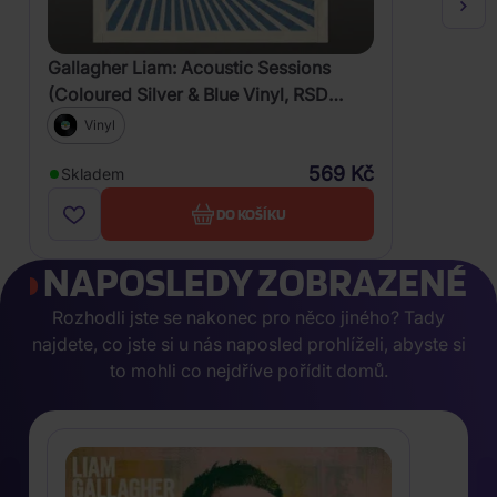
Gallagher Liam: Acoustic Sessions
(Coloured Silver & Blue Vinyl, RSD
2025)
Vinyl
569 Kč
Skladem
DO KOŠÍKU
NAPOSLEDY ZOBRAZENÉ
Rozhodli jste se nakonec pro něco jiného? Tady
najdete, co jste si u nás naposled prohlíželi, abyste si
to mohli co nejdříve pořídit domů.