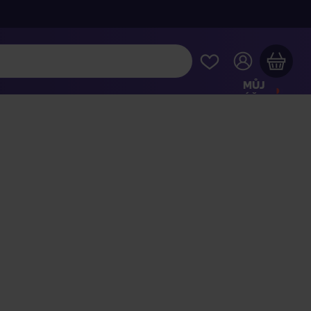
MŮJ
ÚČET
Váš nákupní košík je prázdný
HLÉDNĚTE SI NEJOBLÍBENĚJŠÍ PRODUKTY
kupte ještě za
2 000 Kč
a dopravu máte zdarma
Pokračovat v nákupu