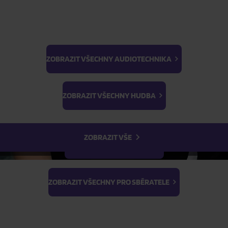
ZOBRAZIT VŠECHNY AUDIOTECHNIKA
BTS
ŽÁDOST O TELEFONICKOU OBJEDNÁVKU
Light Stick & Keyring
ZOBRAZIT VŠECHNY HUDBA
Stray Kids
Parametry produktu
ZOBRAZIT VŠE
Popis produktu
ZOBRAZIT VŠECHNY FILMY
ZOBRAZIT VŠECHNY PRO SBĚRATELE