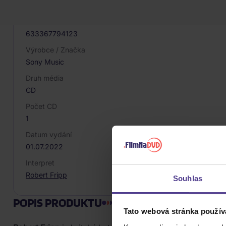
056646
EAN
633367794123
Výrobce / Značka
Sony Music
Druh média
CD
Počet CD
1
Datum vydání
01.07.2022
Interpret
Robert Fripp
Souhlas
POPIS PRODUKTU
Tato webová stránka použív