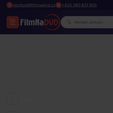
obchod@filmnadvd.cz
+420 380 831 900
|
HUDBA