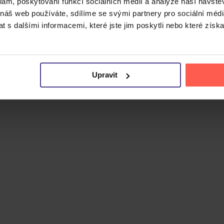
 nejznámější jako zakladatel a jediný stálý člen progressive r
klam, poskytování funkcí sociálních médií a analýze naší návšt
 vliv na progresivní rock.
 náš web používáte, sdílíme se svými partnery pro sociální média
 s dalšími informacemi, které jste jim poskytli nebo které získa
o původně v březnu 1980 na E.G. Records jako Frippovo dru
u stopáží přes 76 minut. Vedle původních nahrávek z let 19
skladbu
Music on Hold
. Hudebně se album pohybuje v ambient
apy s avantgardním přístupem. Remastering provedl David S
Upravit