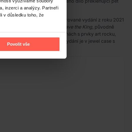
ockové skupiny King Crimson. Jeho dílo překlenující pět
ěvnosti využíváme soubory
, inzerci a analýzy. Partneři
li v důsledku toho, že
hé sólové album. Toto remasterované vydání z roku 2021
79–1980 přináší skladbu
God Save the King
, původně
ních a experimentálních polohách s prvky art rocku,
ingleton v DGM Soundworld, vydání je v jewel case s
Povolit vše