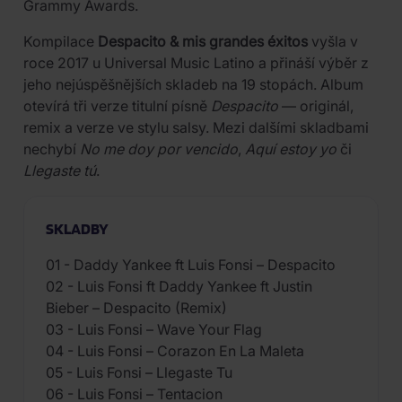
Grammy Awards.
Kompilace
Despacito & mis grandes éxitos
vyšla v
roce 2017 u Universal Music Latino a přináší výběr z
jeho nejúspěšnějších skladeb na 19 stopách. Album
otevírá tři verze titulní písně
Despacito
— originál,
remix a verze ve stylu salsy. Mezi dalšími skladbami
nechybí
No me doy por vencido
,
Aquí estoy yo
či
Llegaste tú
.
SKLADBY
01 - Daddy Yankee ft Luis Fonsi – Despacito
02 - Luis Fonsi ft Daddy Yankee ft Justin
Bieber – Despacito (Remix)
03 - Luis Fonsi – Wave Your Flag
04 - Luis Fonsi – Corazon En La Maleta
05 - Luis Fonsi – Llegaste Tu
06 - Luis Fonsi – Tentacion