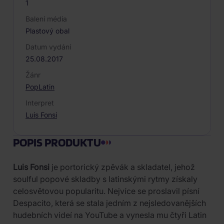
1
Balení média
Plastový obal
Datum vydání
25.08.2017
Žánr
Pop
Latin
Interpret
Luis Fonsi
POPIS PRODUKTU
Luis Fonsi
je portorický zpěvák a skladatel, jehož
soulful popové skladby s latinskými rytmy získaly
celosvětovou popularitu. Nejvíce se proslavil písní
Despacito, která se stala jedním z nejsledovanějších
hudebních videí na YouTube a vynesla mu čtyři Latin