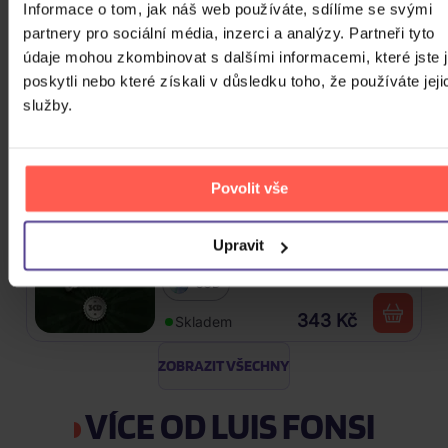
Informace o tom, jak náš web používáte, sdílíme se svými
699 Kč
Skladem
partnery pro sociální média, inzerci a analýzy. Partneři tyto
údaje mohou zkombinovat s dalšími informacemi, které jste 
Blackpink: Born Pink (BOX, Pink
poskytli nebo které získali v důsledku toho, že používáte jeji
Version)
služby.
CD
739 Kč
Skladem
Povolit vše
Alkehol: Platinum Collection
Upravit
3CD
343 Kč
Skladem
ZOBRAZIT VŠECHNY
VÍCE OD LUIS FONSI