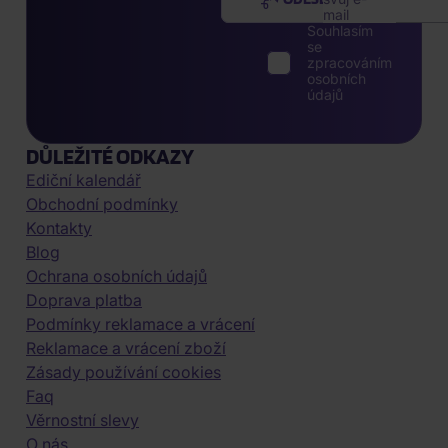
mail
Souhlasím
se
zpracováním
osobních
údajů
DŮLEŽITÉ ODKAZY
Ediční kalendář
Obchodní podmínky
Kontakty
Blog
Ochrana osobních údajů
Doprava platba
Podmínky reklamace a vrácení
Reklamace a vrácení zboží
Zásady používání cookies
Faq
Věrnostní slevy
O nás