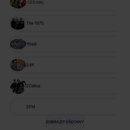
-123 min.
The 1975
1the9
24K
2Cellos
2PM
ZOBRAZIT VŠECHNY