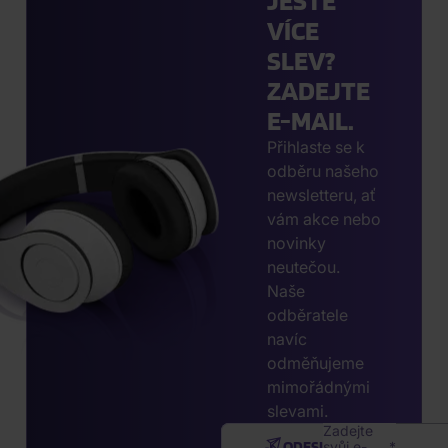
JEŠTĚ
VÍCE
SLEV?
ZADEJTE
E-MAIL.
Přihlaste se k
odběru našeho
newsletteru, ať
vám akce nebo
novinky
neutečou.
Naše
odběratele
navíc
odměňujeme
mimořádnými
slevami.
Zadejte
ODESLAT
svůj e-