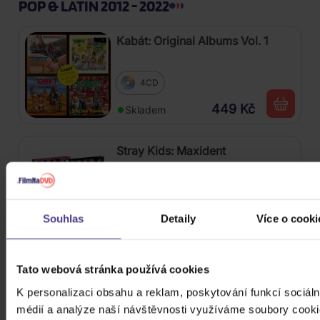
POP & LATIN 2012 - 2022
Kabát: Original Albums Vol. 1
4CD
449 Kč
Skladem
Stray Kids: Maxident
CD
669 Kč
Souhlas
Detaily
Více o cooki
Skladem
Stray Kids: NoEasy
Tato webová stránka používá cookies
K personalizaci obsahu a reklam, poskytování funkcí sociáln
CD
médií a analýze naší návštěvnosti využíváme soubory cooki