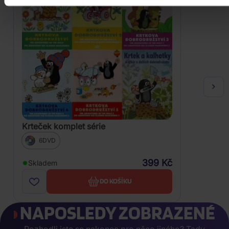
Krteček komplet série
6DVD
399 Kč
Skladem
DO KOŠÍKU
NAPOSLEDY ZOBRAZENÉ
Rozhodli jste se nakonec pro něco jiného? Tady