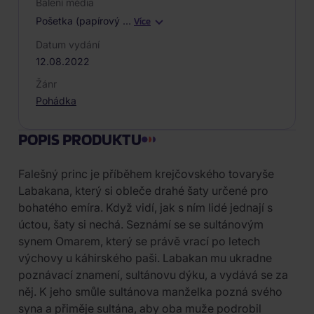
Balení média
Pošetka (papírový
…
Více
Datum vydání
12.08.2022
Žánr
Pohádka
POPIS PRODUKTU
Falešný princ je příběhem krejčovského tovaryše
Labakana, který si obleče drahé šaty určené pro
bohatého emíra. Když vidí, jak s ním lidé jednají s
úctou, šaty si nechá. Seznámí se se sultánovým
synem Omarem, který se právě vrací po letech
výchovy u káhirského paši. Labakan mu ukradne
poznávací znamení, sultánovu dýku, a vydává se za
něj. K jeho smůle sultánova manželka pozná svého
syna a přiměje sultána, aby oba muže podrobil