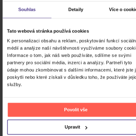
Souhlas
Detaily
Více o cooki
Znovu u Spejbla a Hurvínka 1
Tato webová stránka používá cookies
K personalizaci obsahu a reklam, poskytování funkcí sociáln
DVD
médií a analýze naší návštěvnosti využíváme soubory cooki
Informace o tom, jak náš web používáte, sdílíme se svými
Skladem
69 Kč
partnery pro sociální média, inzerci a analýzy. Partneři tyto
údaje mohou zkombinovat s dalšími informacemi, které jste 
ZOBRAZIT VŠECHNY
poskytli nebo které získali v důsledku toho, že používáte jeji
služby.
PODOBNÉ PRODUKTY
Do nálady se vám možná trefí i následující kusovky.
Mrkněte na ně.
Povolit vše
Upravit