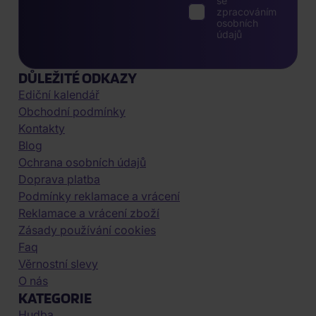
se
zpracováním
osobních
údajů
DŮLEŽITÉ ODKAZY
Ediční kalendář
Obchodní podmínky
Kontakty
Blog
Ochrana osobních údajů
Doprava platba
Podmínky reklamace a vrácení
Reklamace a vrácení zboží
Zásady používání cookies
Faq
Věrnostní slevy
O nás
KATEGORIE
Hudba