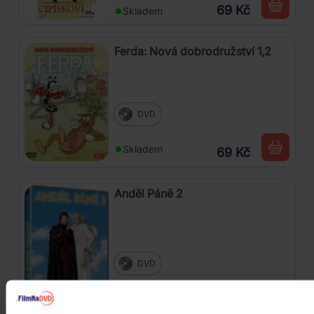
69 Kč
Skladem
Ferda: Nová dobrodružství 1,2
DVD
Skladem
69 Kč
Anděl Páně 2
DVD
Skladem
89 Kč