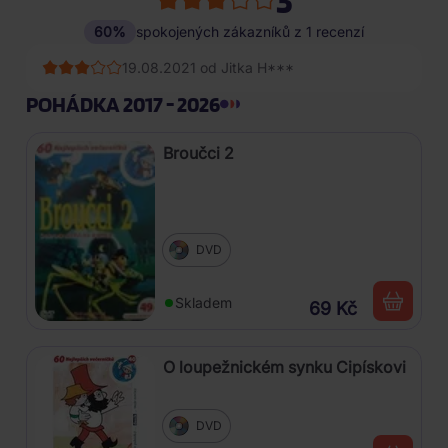
60%
spokojených zákazníků z 1 recenzí
19.08.2021 od Jitka H***
POHÁDKA 2017 - 2026
Broučci 2
DVD
Skladem
69 Kč
O loupežnickém synku Cipískovi
DVD