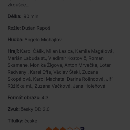
zkoušce...
Délka:
90 min
Režie:
Dušan Rapoš
Hudba:
Angelo Michajlov
Hrají:
Karol Čálik, Milan Lasica, Kamila Magálová,
Marián Labuda st., Vladimír Kostovič, Roman
Skamene, Monika Žigová, Anton Mrvečka, Lotár
Radványi, Karel Effa, Václav Štekl, Zuzana
Skopálová, Karol Machata, Darina Rolincová, Jiří
Růžička ml., Zuzana Vačková, Jana Holeňová
Formát obrazu:
4:3
Zvuk:
česky DD 2.0
Titulky:
české
3