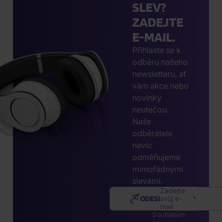
SLEV?
ZADEJTE
E-MAIL.
Přihlaste se k
odběru našeho
newsletteru, ať
vám akce nebo
novinky
neutečou.
Naše
odběratele
navíc
odměňujeme
mimořádnými
slevami.
Zadejte
ODESLAT
svůj e-
mail
Souhlasím