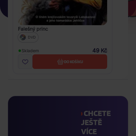
Falešný princ
DVD
49 Kč
Skladem
DO KOŠÍKU
CHCETE
JEŠTĚ
VÍCE