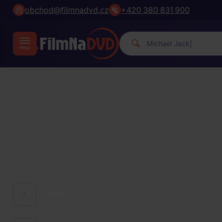
obchod@filmnadvd.cz
+420 380 831 900
Michael J
|
HUDBA