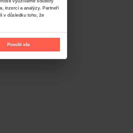
ěvnosti využíváme soubory
, inzerci a analýzy. Partneři
li v důsledku toho, že
Povolit vše