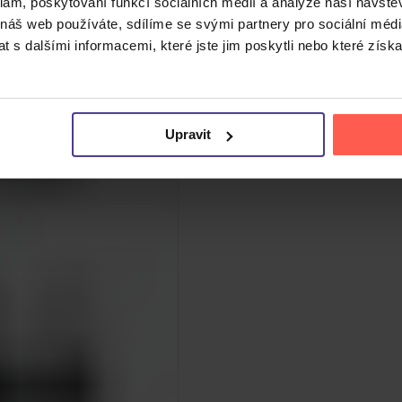
klam, poskytování funkcí sociálních médií a analýze naší návšt
 náš web používáte, sdílíme se svými partnery pro sociální média
 s dalšími informacemi, které jste jim poskytli nebo které získa
Upravit