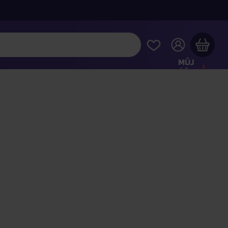
MŮJ
ÚČET
Váš nákupní košík je prázdný
HLÉDNĚTE SI NEJOBLÍBENĚJŠÍ PRODUKTY
kupte ještě za
2 000 Kč
a dopravu máte zdarma
Pokračovat v nákupu