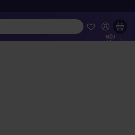
MŮJ
ÚČET
Váš nákupní košík je prázdný
HLÉDNĚTE SI NEJOBLÍBENĚJŠÍ PRODUKTY
kupte ještě za
2 000 Kč
a dopravu máte zdarma
Pokračovat v nákupu