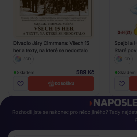
Divadlo Járy Cimrmana: Všech 15
Spejbl a 
her a texty, na které se nedostalo
Staré pov
3CD
CD
589 Kč
Skladem
Skladem
DO KOŠÍKU
NAPOSLE
Rozhodli jste se nakonec pro něco jiného? Tady najdete, 
p