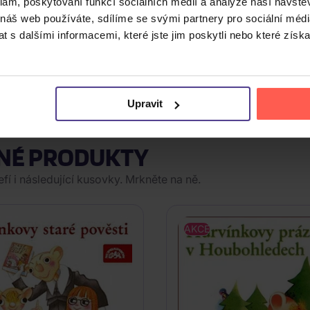
datelky, jejíž knihy byly přeloženy do mnoha jazyků. Mezi jej
klam, poskytování funkcí sociálních médií a analýze naší návšt
 náš web používáte, sdílíme se svými partnery pro sociální média
 s dalšími informacemi, které jste jim poskytli nebo které získa
áší na CD román, který začíná větou: „Jednoho dubnového od
tky dvou dětí, která dosud žila poklidným životem ženy v d
 že se manžel už nikdy nevrátí, odhaluje v sobě temné strán
 čelit osudu s hrdostí. Celkový čas nahrávky je 8 hodin 51 mi
Upravit
NÉ PRODUKTY
í i následující kusovky. Mrkněte na ně.
AKCE