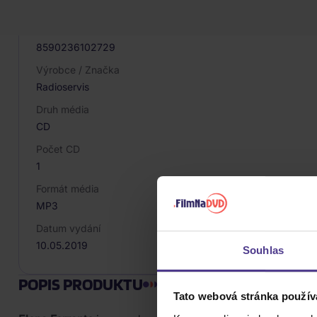
027907
EAN
8590236102729
Výrobce / Značka
Radioservis
Druh média
CD
Počet CD
1
Formát média
MP3
Datum vydání
10.05.2019
Souhlas
POPIS PRODUKTU
Tato webová stránka použív