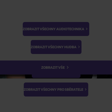
ZOBRAZIT VŠECHNY AUDIOTECHNIKA
BTS
ŽÁDOST O TELEFONICKOU OBJEDNÁVKU
Light Stick & Keyring
ZOBRAZIT VŠECHNY HUDBA
Stray Kids
Parametry produktu
ZOBRAZIT VŠE
Popis produktu
ZOBRAZIT VŠECHNY FILMY
ZOBRAZIT VŠECHNY PRO SBĚRATELE