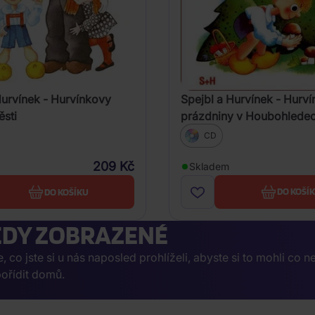
Spejbl a Hurvínek - Hurv
Hurvínek - Hurvínkovy
prázdniny v Houbohlede
ěsti
CD
209 Kč
Skladem
DO KOŠÍ
DO KOŠÍKU
DY ZOBRAZENÉ
co jste si u nás naposled prohlíželi, abyste si to mohli co n
ořídit domů.