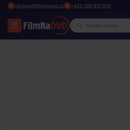
obchod@filmnadvd.cz
+420 380 831 900
|
HUDBA