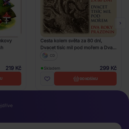
ínkovy
Cesta kolem světa za 80 dní,
ch
Dvacet tisíc mil pod mořem a Dva
roky prázdnin (Verne - Various)
CD
219 Kč
299 Kč
Skladem
KU
DO KOŠÍKU
ejdříve