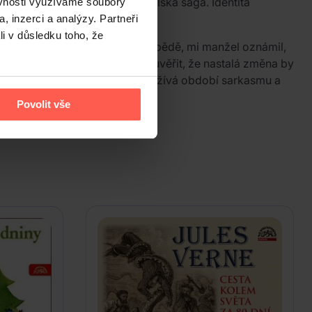
í nejznámější díla patří Neapolská sága. Identita
ěvnosti využíváme soubory
, inzerci a analýzy. Partneři
li v důsledku toho, že
poledne, sotva pár minut po obědě, mi manžel oznámil,
omácnosti. Zpočátku nedokáže uvěřit, že nastalá změna by
ky, o kterých neměla tušení. Prožívá období sarkasmu a
nut.
Povolit vše