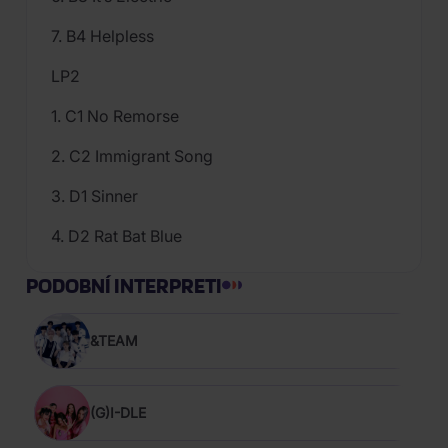
7. B4 Helpless
LP2
1. C1 No Remorse
2. C2 Immigrant Song
3. D1 Sinner
4. D2 Rat Bat Blue
PODOBNÍ INTERPRETI
&TEAM
(G)I-DLE