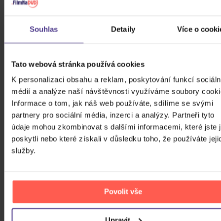
CD
289 Kč
Skladem
Souhlas
Detaily
Více o cooki
Kabát: Original Albums Vol.3
Tato webová stránka používá cookies
4CD
K personalizaci obsahu a reklam, poskytování funkcí sociáln
médií a analýze naší návštěvnosti využíváme soubory cooki
439 Kč
Skladem
Informace o tom, jak náš web používáte, sdílíme se svými
partnery pro sociální média, inzerci a analýzy. Partneři tyto
Mišík Vladimír: Vteřiny, měsíce a
údaje mohou zkombinovat s dalšími informacemi, které jste 
roky
poskytli nebo které získali v důsledku toho, že používáte jeji
služby.
CD
385 Kč
Skladem
Povolit vše
Linkin Park: From Zero (Coloured
Blue Vinyl)
Upravit