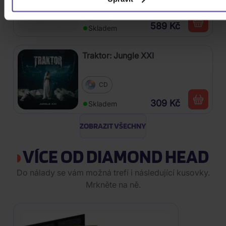
Vinyl
589 Kč
Skladem
Traktor: Jungle XXI
CD
309 Kč
Skladem
ZOBRAZIT VŠECHNY
VÍCE OD DIAMOND HEAD
Do nálady se vám možná trefí i následující kusovky.
Mrkněte na ně.