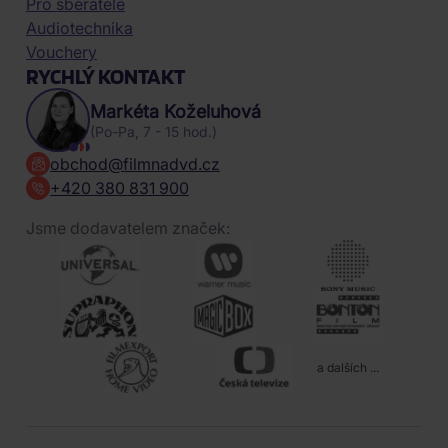
Pro sběratele
Audiotechnika
Vouchery
RYCHLÝ KONTAKT
Markéta Koželuhová
(Po-Pa, 7 - 15 hod.)
obchod@filmnadvd.cz
+420 380 831 900
Jsme dodavatelem značek:
a dalších ...