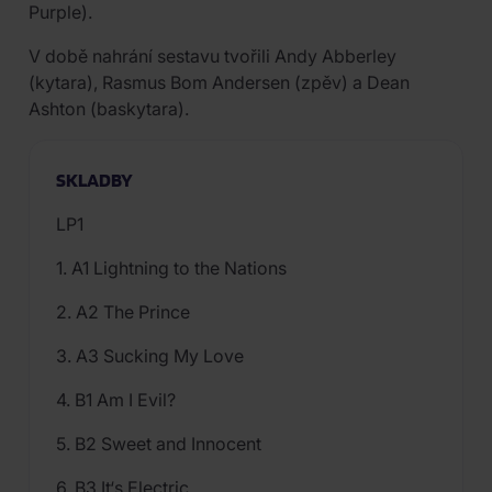
Purple).
V době nahrání sestavu tvořili Andy Abberley
(kytara), Rasmus Bom Andersen (zpěv) a Dean
Ashton (baskytara).
SKLADBY
LP1
1. A1 Lightning to the Nations
2. A2 The Prince
3. A3 Sucking My Love
4. B1 Am I Evil?
5. B2 Sweet and Innocent
6. B3 It‘s Electric