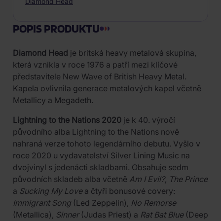
Diamond Head
POPIS PRODUKTU
Diamond Head
je britská heavy metalová skupina,
která vznikla v roce 1976 a patří mezi klíčové
představitele New Wave of British Heavy Metal.
Kapela ovlivnila generace metalových kapel včetně
Metallicy a Megadeth.
Lightning to the Nations 2020
je k 40. výročí
původního alba Lightning to the Nations nově
nahraná verze tohoto legendárního debutu. Vyšlo v
roce 2020 u vydavatelství Silver Lining Music na
dvojvinyl s jedenácti skladbami. Obsahuje sedm
původních skladeb alba včetně
Am I Evil?
,
The Prince
a
Sucking My Love
a čtyři bonusové covery:
Immigrant Song
(Led Zeppelin),
No Remorse
(Metallica),
Sinner
(Judas Priest) a
Rat Bat Blue
(Deep