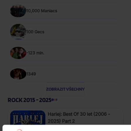
10,000 Maniacs
100 Gecs
-123 min.
1349
ZOBRAZIT VŠECHNY
ROCK 2015 - 2025
Harlej: Best Of 30 let (2006 -
2025) Part 2