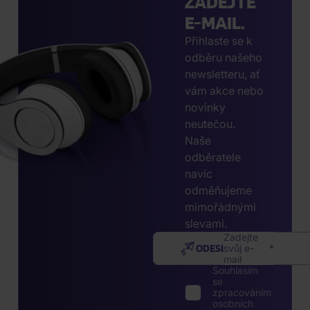
ZADEJTE
E-MAIL.
Přihlaste se k
odběru našeho
newsletteru, ať
vám akce nebo
novinky
neutečou.
Naše
odběratele
navíc
odměňujeme
mimořádnými
slevami.
Zadejte
ODESLAT
svůj e-
mail
Souhlasím
se
zpracováním
osobních