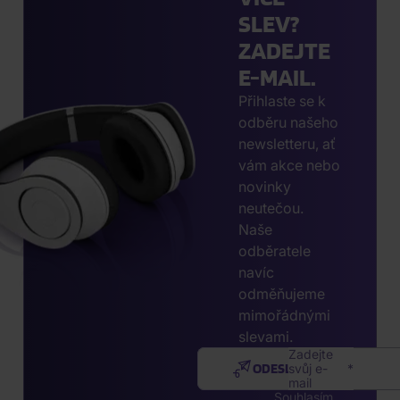
SLEV?
ZADEJTE
E-MAIL.
Přihlaste se k
odběru našeho
newsletteru, ať
vám akce nebo
novinky
neutečou.
Naše
odběratele
navíc
odměňujeme
mimořádnými
slevami.
Zadejte
ODESLAT
svůj e-
mail
Souhlasím