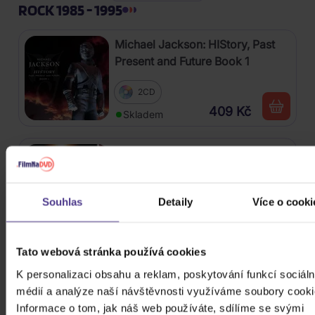
ROCK 1985 - 1995
Michael Jackson: HIStory, Past
Present and Future Book 1
2CD
409 Kč
Skladem
Jesus Christ Superstar - Live
2CD
Souhlas
Detaily
Více o cooki
177 Kč
Skladem
Landa Daniel: Valčík
Tato webová stránka používá cookies
K personalizaci obsahu a reklam, poskytování funkcí sociáln
CD
médií a analýze naší návštěvnosti využíváme soubory cooki
Informace o tom, jak náš web používáte, sdílíme se svými
177 Kč