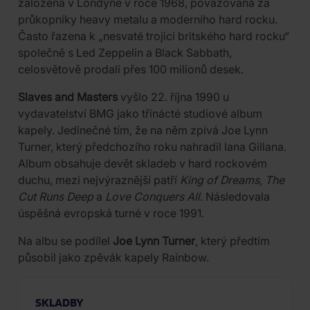
založená v Londýně v roce 1968, považovaná za
průkopníky heavy metalu a moderního hard rocku.
Často řazena k „nesvaté trojici britského hard rocku“
společně s Led Zeppelin a Black Sabbath,
celosvětově prodali přes 100 milionů desek.
Slaves and Masters
vyšlo 22. října 1990 u
vydavatelství BMG jako třinácté studiové album
kapely. Jedinečné tím, že na něm zpívá Joe Lynn
Turner, který předchozího roku nahradil Iana Gillana.
Album obsahuje devět skladeb v hard rockovém
duchu, mezi nejvýraznější patří
King of Dreams
,
The
Cut Runs Deep
a
Love Conquers All
. Následovala
úspěšná evropská turné v roce 1991.
Na albu se podílel
Joe Lynn Turner
, který předtím
působil jako zpěvák kapely Rainbow.
SKLADBY