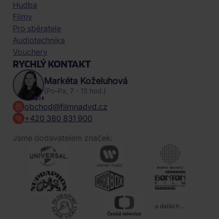
Hudba
Filmy
Pro sběratele
Audiotechnika
Vouchery
RYCHLÝ KONTAKT
Markéta Koželuhová
(Po-Pa, 7 - 15 hod.)
obchod@filmnadvd.cz
+420 380 831 900
Jsme dodavatelem značek:
a dalších ...