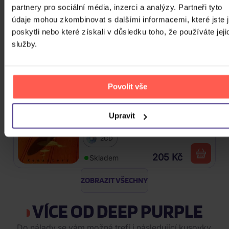
Skladem
partnery pro sociální média, inzerci a analýzy. Partneři tyto
údaje mohou zkombinovat s dalšími informacemi, které jste 
Accept: Restles And Wild
poskytli nebo které získali v důsledku toho, že používáte jeji
služby.
CD
179 Kč
Skladem
Povolit vše
Led Zeppelin: Remasters
Upravit
2CD
205 Kč
Skladem
ZOBRAZIT VŠECHNY
VÍCE OD DEEP PURPLE
Do nálady se vám možná trefí i následující kusovky.