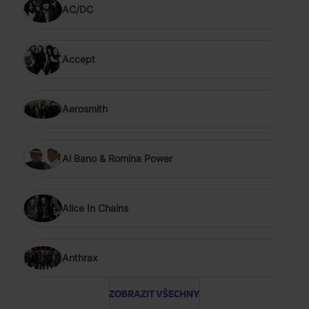
AC/DC
Accept
Aerosmith
Al Bano & Romina Power
Alice In Chains
Anthrax
ZOBRAZIT VŠECHNY