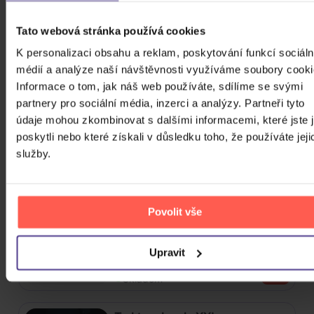
Tato webová stránka používá cookies
4CD
K personalizaci obsahu a reklam, poskytování funkcí sociáln
439 Kč
Skladem
médií a analýze naší návštěvnosti využíváme soubory cooki
Informace o tom, jak náš web používáte, sdílíme se svými
Mišík Vladimír: Vteřiny, měsíce a
partnery pro sociální média, inzerci a analýzy. Partneři tyto
roky
údaje mohou zkombinovat s dalšími informacemi, které jste 
poskytli nebo které získali v důsledku toho, že používáte jeji
CD
služby.
385 Kč
Skladem
Linkin Park: From Zero (Coloured
Povolit vše
Blue Vinyl)
Upravit
Vinyl
589 Kč
Skladem