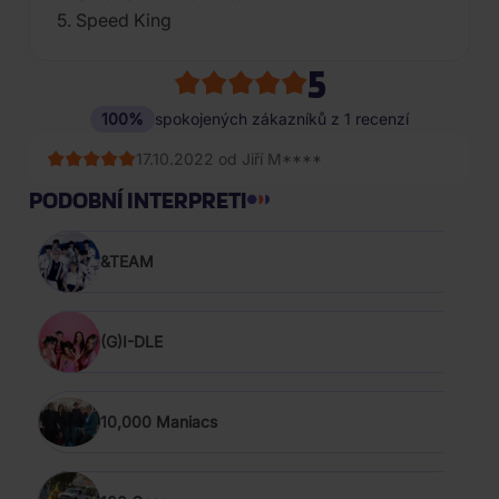
5. Speed King
5
100%
spokojených zákazníků z 1 recenzí
17.10.2022 od Jiří M****
PODOBNÍ INTERPRETI
&TEAM
(G)I-DLE
10,000 Maniacs