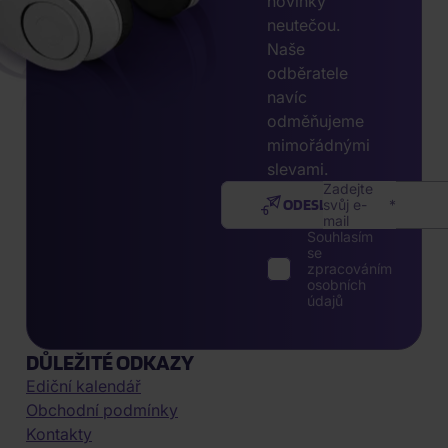
novinky
neutečou.
Naše
odběratele
navíc
odměňujeme
mimořádnými
slevami.
Zadejte
ODESLAT
svůj e-
mail
Souhlasím
se
zpracováním
osobních
údajů
DŮLEŽITÉ ODKAZY
Ediční kalendář
Obchodní podmínky
Kontakty