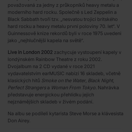
považovaná za jedny z průkopníků heavy metalu a
moderního hard rocku. Společně s Led Zeppelin a
Black Sabbath tvoří tzv. „nesvatou trojici britského
hard rocku a heavy metalu první poloviny 70. let“. V
Guinnessově knize rekordů byli v roce 1975 uvedeni
jako „nejhlučnější kapela na světě“.
Live in London 2002
zachycuje vystoupení kapely v
londýnském Rainbow Theatre z roku 2002.
Dvojalbum na 2 CD vydané v roce 2021
vydavatelstvím earMUSIC nabízí 16 skladeb, včetně
klasických hitů
Smoke on the Water
,
Black Night
,
Perfect Strangers
a
Woman From Tokyo
. Nahrávka
představuje energickou přehlídku jejich
nejznámějších skladeb v živém podání.
Na albu se podíleli kytarista Steve Morse a klávesista
Don Airey.