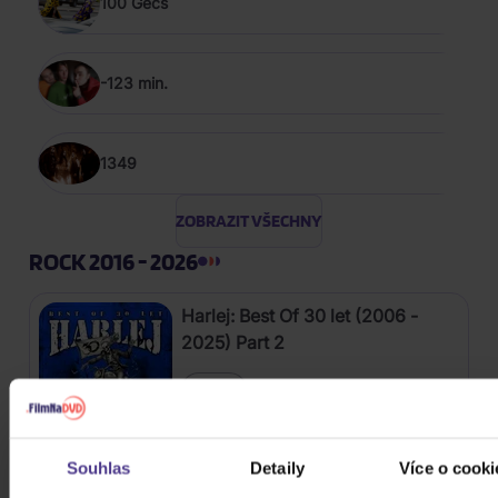
100 Gecs
-123 min.
1349
ZOBRAZIT VŠECHNY
ROCK 2016 - 2026
Harlej: Best Of 30 let (2006 -
2025) Part 2
CD
289 Kč
Skladem
Souhlas
Detaily
Více o cooki
Kabát: Original Albums Vol.3