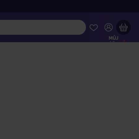
MŮJ
ÚČET
Váš nákupní košík je prázdný
HLÉDNĚTE SI NEJOBLÍBENĚJŠÍ PRODUKTY
kupte ještě za
2 000 Kč
a dopravu máte zdarma
Pokračovat v nákupu