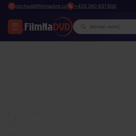
obchod@filmnadvd.cz
+420 380 831 900
Michael Jacks
|
HUDBA