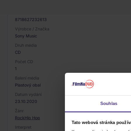
039757
EAN
8718627232613
Výrobce / Značka
Sony Music
Druh média
CD
Počet CD
1
Balení média
Plastový obal
Datum vydání
23.10.2020
Souhlas
Žánr
Rock
Hip Hop
Tato webová stránka použív
Interpret