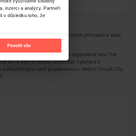
ěvnosti využíváme soubory
, inzerci a analýzy. Partneři
li v důsledku toho, že
i-platinových prodejů. Známá je svým přínosem k west
Povolit vše
pina odehrála 16. srpna 2000 v legendární hale The
ust Kill a Man
či
(Rock) Superstar
, vybírané z
exkluzivní pro verzi prodávanou v řetězci Circuit City.
0.