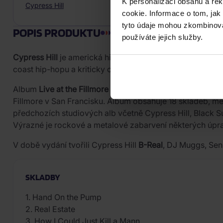
K personalizaci obsahu a re
Cypress Hill
cookie. Informace o tom, jak
tyto údaje mohou zkombinovat
POPIS PRODUKTU
používáte jejich služby.
Cypress Hill
je americká hip-hopová skupina, která jako 
coast hip-hopu a kriticky oceňovanými prvními alby, ste
Album
Live at the Fillmore
na CD vyšlo v roce 2000 u vyd
Fillmore v San Francisku. Album obsahuje 18 skladeb, mez
předchozích studiových alb včetně Cypress Hill, Black Su
Výrazné je rockové a metalové zabarvení některých úprav
V době vydání tvořili Cypress Hill
B-Real
, DJ Muggs, Sen
SKLADBY
1. Hand On the Pump
2. Real Estate
3. How I Could Just Kill a Mann