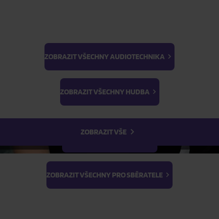
ZOBRAZIT VŠECHNY AUDIOTECHNIKA
BTS
ŽÁDOST O TELEFONICKOU OBJEDNÁVKU
Light Stick & Keyring
ZOBRAZIT VŠECHNY HUDBA
Stray Kids
Parametry produktu
ZOBRAZIT VŠE
Popis produktu
ZOBRAZIT VŠECHNY FILMY
ZOBRAZIT VŠECHNY PRO SBĚRATELE