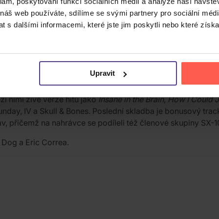
klam, poskytování funkcí sociálních médií a analýze naší návšt
 náš web používáte, sdílíme se svými partnery pro sociální média
 s dalšími informacemi, které jste jim poskytli nebo které získa
první latinskoamerické uskupení dosáhla platinových a mult
jně jako otevřenou podporou legalizace marihuany.
Upravit
avatelství Columbia. Nahrávka pochází z koncertu, který sku
i nimi živé verze hitů jako
Insane in the Brain
,
How I Could J
nday, IV a Skull & Bones. Poslední skladba je bonusový track 
, přičemž na nahrávce se podíleli též členové skupiny SX-1
 Dog a Eric Correa.